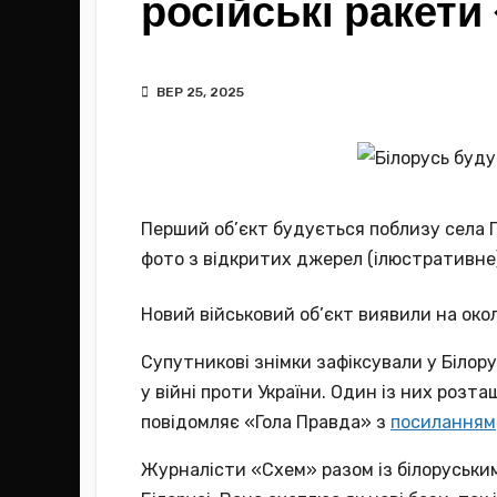
російські ракет
ВЕР 25, 2025
Перший об’єкт будується поблизу села П
фото з відкритих джерел (ілюстративне
Новий військовий об’єкт виявили на окол
Супутникові знімки зафіксували у Білору
у війні проти України. Один із них розт
повідомляє «Гола Правда» з
посиланням
Журналісти «Схем» разом із білоруськи