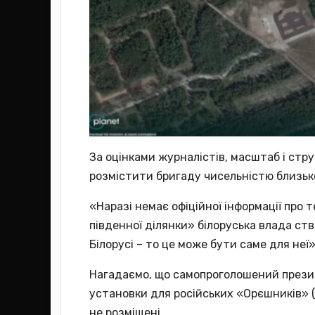
За оцінками журналістів, масштаб і стру
розмістити бригаду чисельністю близько
«Наразі немає офіційної інформації про 
південної ділянки» білоруська влада с
Білорусі – то це може бути саме для неї»
Нагадаємо, що самопроголошений презид
установки для російських «Орєшників» (м
не розміщені.