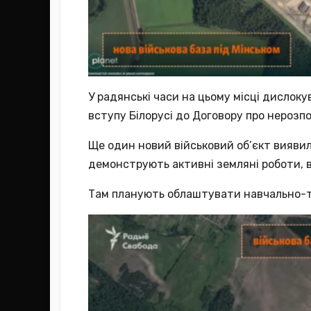
У радянські часи на цьому місці дислок
вступу Білорусі до Договору про нерозп
Ще один новий військовий об’єкт виявили
демонструють активні земляні роботи, в
Там планують облаштувати навчально-та