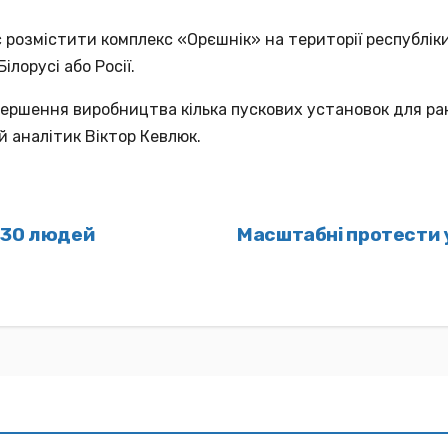
розмістити комплекс «Орєшнік» на території республіки
ілорусі або Росії.
авершення виробництва кілька пускових установок для р
ий аналітик Віктор Кевлюк.
д 30 людей
Масштабні протести 