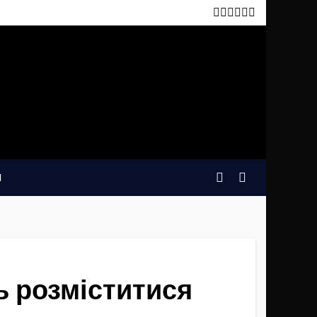
И
ь розміститися