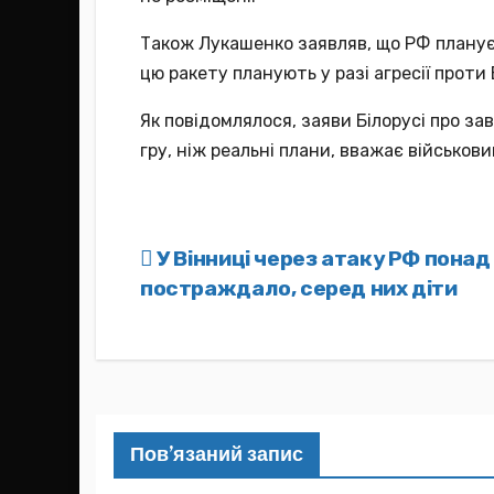
Також Лукашенко заявляв, що РФ планує 
цю ракету планують у разі агресії проти Б
Як повідомлялося, заяви Білорусі про з
гру, ніж реальні плани, вважає військов
Навігація
У Вінниці через атаку РФ пона
постраждало, серед них діти
записів
Пов’язаний запис