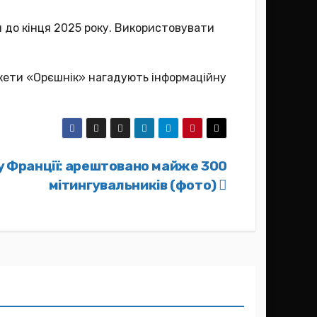
 до кінця 2025 року. Використовувати
акети «Орєшнік» нагадують інформаційну
у Франції: арештовано майже 300
мітингувальників (фото)