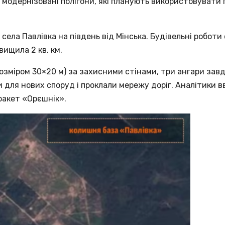
 і модернізовані полігони, які планують використовувати 
ела Павлівка на південь від Мінська. Будівельні роботи 
ищила 2 кв. км.
розміром 30×20 м) за захисними стінами, три ангари зав
 для нових споруд і проклали мережу доріг. Аналітики 
ракет «Орєшнік».