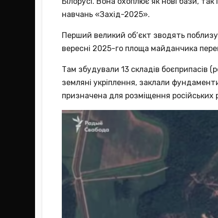
Білорусі. Вона охоплює як нові бази, так
навчань «Захід-2025».
Перший великий об’єкт зводять поблизу с
вересні 2025-го площа майданчика перев
Там збудували 13 складів боєприпасів (
земляні укріплення, заклали фундаменти
призначена для розміщення російських 