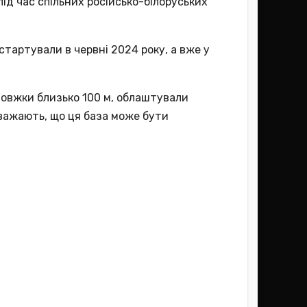
під час спільних російсько-білоруських
стартували в червні 2024 року, а вже у
довжки близько 100 м, облаштували
вважають, що ця база може бути