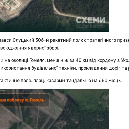
увався Слуцький 306-й ракетний полк стратегічного приз
овсюдження ядерної зброї.
 на околиці Гомеля, менш ніж за 40 км від кордону з Укр
икористання будівельної техніки, прокладання доріг та
ктичне поле, плац, казарми та їдальню на 680 місць.