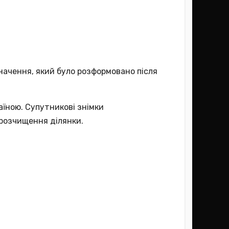
начення, який було розформовано після
аїною. Супутникові знімки
 розчищення ділянки.