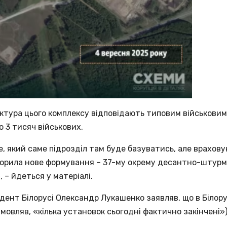
ктура цього комплексу відповідають типовим військовим 
 3 тисяч військових.
те, який саме підрозділ там буде базуватись, але врахо
творила нове формування – 37-му окрему десантно-штурм
, – йдеться у матеріалі.
ент Білорусі Олександр Лукашенко заявляв, що в Білору
овляв, «кілька установок сьогодні фактично закінчені»),