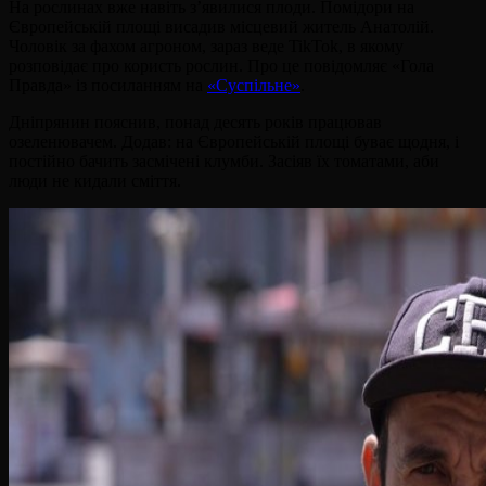
На рослинах вже навіть з’явилися плоди. Помідори на
Європейській площі висадив місцевий житель Анатолій.
Чоловік за фахом агроном, зараз веде TikTok, в якому
розповідає про користь рослин. Про це повідомляє «Гола
Правда» із посиланням на
«Суспільне»
.
Дніпрянин пояснив, понад десять років працював
озеленювачем. Додав: на Європейській площі буває щодня, і
постійно бачить засмічені клумби. Засіяв їх томатами, аби
люди не кидали сміття.