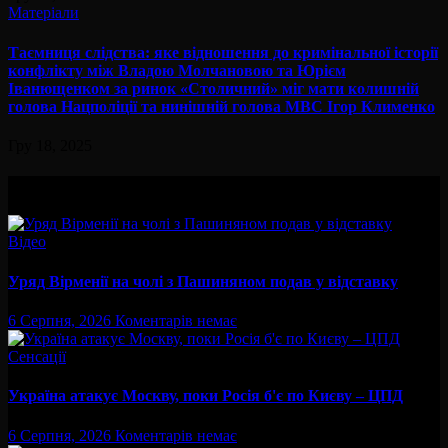
Матеріали
Таємниця слідства: яке відношення до кримінальної історії
конфлікту між Владою Молчановою та Юрієм
Іванющенком за ринок «Столичний» міг мати колишній
голова Нацполіції та нинішній голова МВС Ігор Клименко
Гру 18, 2025
Вам буде цікав
Відео
Уряд Вірменії на чолі з Пашиняном подав у відставку
6 Серпня, 2026
Коментарів немає
Сенсації
Україна атакує Москву, поки Росія б'є по Києву – ЦПД
6 Серпня, 2026
Коментарів немає