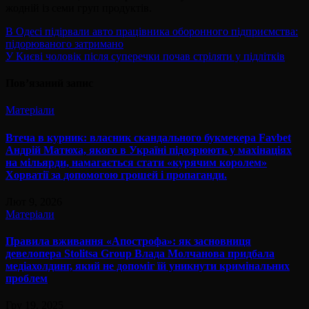
жодній із семи груп продуктів.
Навігація
В Одесі підірвали авто працівника оборонного підприємства:
підорюваного затримано
записів
У Києві чоловік після суперечки почав стріляти у підлітків
Пов’язаний запис
Матеріали
Втеча в курник: власник скандального букмекера Favbet
Андрій Матюха, якого в Україні підозрюють у махінаціях
на мільярди, намагається стати «курячим королем»
Хорватії за допомогою грошей і пропаганди.
Лют 9, 2026
Матеріали
Правила вживання «Апострофа»: як засновниця
девелопера Stolitsa Group Влада Молчанова придбала
медіахолдинг, який не допоміг їй уникнути кримінальних
проблем
Гру 19, 2025