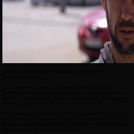
Анатолій, який посадив помідори в центрі Дніпра
фото: suspilne.media
«Валялися бички, банки з-під пива, і мені ідея прийшла
прибрати, і посадить помідори. У мене залишилися знання, я
просто саджаю, і все. В липні вже буде врожай. Люди зможуть
зірвати, хто голодний, і з’їсти», – зазначив він.
За словами Анатолія, місцеві таким розв’язанням проблеми зі
сміттям здивовані. На томатах, розповів чоловік зупинятися
не збирається. На Європейській площі хоче створити міський
сад і висадити ще кілька видів овочів.