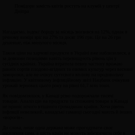
Помідори замість квітів ростуть на клумбі у центрі
Дніпра
Нагадаємо, індекс борщу за місяць знизився на 12%, однак в
річному вимірі зріс на 27% та досяг 196 грн. Це на 26 грн
дешевше, ніж минулого місяця.
Також ціни на харчові продукти в Україні вже наблизилися, а
за деякими позиціями навіть перевищують рівень цін у
сусідніх країнах. Україна втратила певну частину врожаю
ранніх сортів плодово-ягідних та озимих культур через весняні
заморозки, але не очікує суттєвого впливу на продовольчу
інфляцію. У квітневому інфляційному звіті Нацбанк очікував
урожай зернових цього року на рівні 61,7 млн тонн.
Як повідомлялося, у Канаді різко подорожчали тисячі
товарів. Аналіз цін на продукти та споживчі товари в Канаді
не приніс нічого втішного громадянам країни. Хоча рівень
інфляції невеликий, канадські гаманці сьогодні мають й інших
«ворогів».
До слова, лише одна держава може прогодувати своє
населення сама, а шість країн не можуть забезпечити себе в