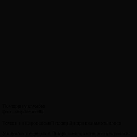
Помідори у клумбах
фото: suspilne.media
Томати на Європейській площі Дніпра вже мають плоди
У клумбах у середмісті Дніпра замість квітів ростуть томати.