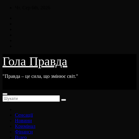
Skip
Чт. Сер 6th, 2026
to
content
Гола Правда
"Правда – це сила, що змінює світ."
Сенсації
Новини
Кримінал
Фінанси
Відео