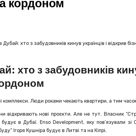
 за кордоном
й: хто з забудовників кину
 кордоном
ві комплекси. Люди роками чекають квартири, а тим часом
ни відкривають нові проєкти. Але не тут. Власник “Стро
 будує в Дубаї. Enso Development, яку пов’язували зі
ду” Ігоря Кушніра будує в Литві та на Кіпрі.