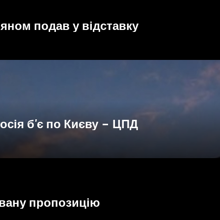
няном подав у відставку
осія б'є по Києву – ЦПД
кувану пропозицію