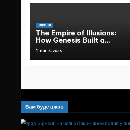
НОВИНИ
The Empire of Illusions:
How Genesis Built a
Massive Network of
ЛИП 3, 2026
Deception Under the
Guise of an Ukrainian IT
Miracle
Вам буде цікав