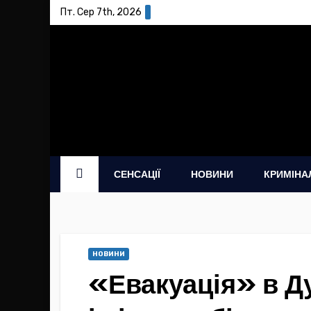
Skip
Пт. Сер 7th, 2026
to
content
СЕНСАЦІЇ
НОВИНИ
КРИМІНА
НОВИНИ
«Евакуація» в Ду