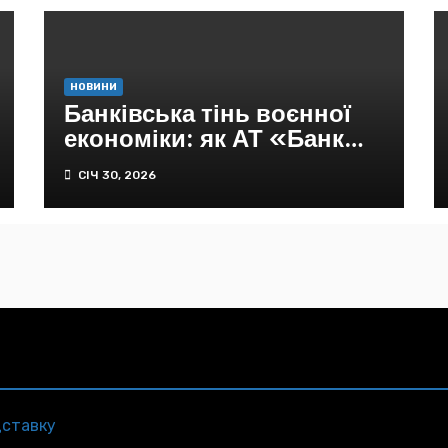
НОВИНИ
Банківська тінь воєнної
економіки: як АТ «Банк
Український капітал»
СІЧ 30, 2026
опинився в епіцентрі
підозр щодо…