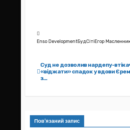
Enso DevelopmentБудСітіЕгор Масленник
Навігація
Суд не дозволив нардепу-втікач
«віджати» спадок у вдови Єремє
записів
з…
Пов’язаний запис