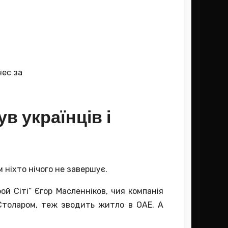
в українців і
 ніхто нічого не завершує.
й Сіті” Єгор Масленніков, чия компанія
 Столаром, теж зводить житло в ОАЕ. А