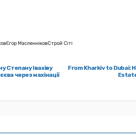
овЄгор МасленніковСтрой Сіті
у Степану Івахіву
From Kharkiv to Dubai: 
єва через махінації
Estat