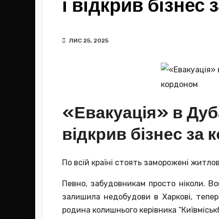
і відкрив бізнес
ЛИС 25, 2025
«Евакуація» в Дуба
відкрив бізнес за
По всій країні стоять заморожені житло
Певно, забудовникам просто ніколи. Во
залишила недобудови в Харкові, тепер
родина колишнього керівника “Київміськбу