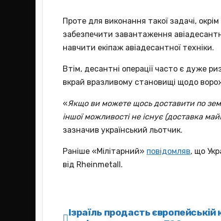
Проте для виконання такої задачі, окрі
забезпечити завантаження авіадесантно
навчити екіпаж авіадесантної техніки.
Втім, десантні операції часто є дуже р
вкрай вразливому становищі щодо ворож
«
Якщо ви можете щось доставити по землі
іншої можливості не існує (доставка ма
зазначив український льотчик.
Раніше «Мілітарний»
повідомляв
, що Ук
від Rheinmetall.
Навігація
Ізраїль продасть європейській к