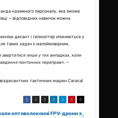
оманда наземного персоналу, яка зможе
івці — відповідних навичок можна
ехніки десант і гелікоптер опиняються у
для таких задач є малоймовірним.
в звертатися лише у тих випадках, коли
наведення понтонних переправ»
, —
 авіадесантних тактичних машин Caracal
ували оптоволоконні FPV-дрони з