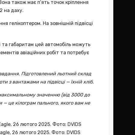
она також має п’ять точок кріплення
2 на даху.
я гелікоптером. На зовнішній підвісці
азі та габаритам цей автомобіль можуть
лементів авіаційних робіт та потребує
авдання. Підготовлений льотний склад
ти з вантажами на підвісці — їхній хліб.
 максимальному значенню (від 3000 до
и — це кілограм пального, якого вам не
Eagle, 26 лютого 2025. Фото: DVIDS