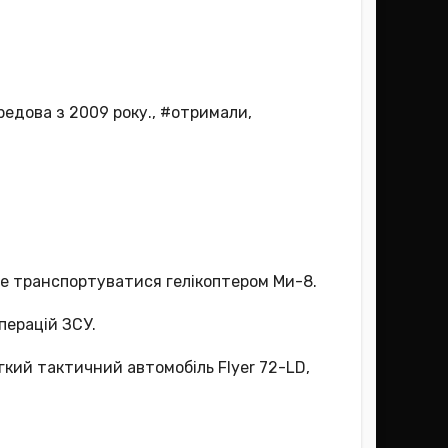
редова з 2009 року.
,
#отримали
,
же транспортуватися гелікоптером Ми-8.
перацій ЗСУ.
гкий тактичний автомобіль Flyer 72-LD,