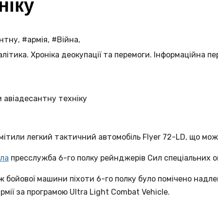
ніку
антну
,
#армія
,
#Війна
,
ітика. Хроніка деокупації та перемоги. Інформаційна пе
мітили легкий тактичний автомобіль Flyer 72-LD, що мо
ла
пресслужба 6-го полку рейнджерів Сил спеціальних о
ож бойової машини піхоти 6-го полку було помічено надле
мії за програмою Ultra Light Combat Vehicle.