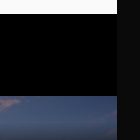
колишній голова
Нацполіції та нинішній
голова МВС Ігор Клименко