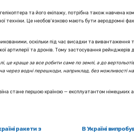
м гелікоптера та його екіпажу, потрібна також навчена к
ї техніки. Це необов’язково мають бути аеродромні фах
изикованими, оскільки під час висадки та вивантаження т
ої артилерії та дронів. Тому застосування рейнджерів 
, це краще за все робити саме по землі, а до вертольоті
йна через водні перешкоди, наприклад, без можливості 
раїна стане першою країною — експлуатантом німецьких
раїні ракети з
В Україні випроб