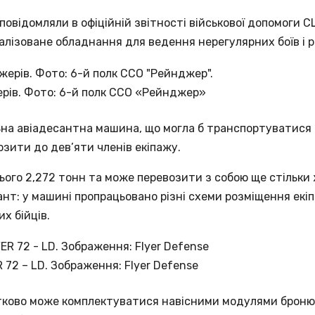
повідомляли в офіційній звітності військової допомоги 
алізоване обладнання для ведення нерегулярних боїв і р
жерів. Фото: 6-й полк ССО «Рейнджер»
ьна авіадесантна машина, що могла б транспортуватися 
озити до дев’яти членів екіпажу.
ього 2,272 тонн та може перевозити з собою ще стільки 
нт: у машині пропрацьовано різні схеми розміщення екі
х бійців.
 72 – LD. Зображення: Flyer Defense
тково може комплектуватися навісними модулями бронюв