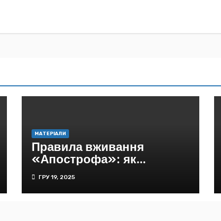
МАТЕРІАЛИ
Правила вживання
«Апострофа»: як
засновниця девелопера
ГРУ 19, 2025
Stolitsa Group Влада
Молчанова придбала
медіахолдинг, який не
допоміг їй уникнути