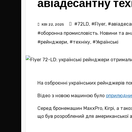
авіадесантну тех
#72LD
,
#Flyer
,
#авіадес
КВІ 22, 2025
#оборонна промисловість. Новини та анал
#рейнджери
,
#техніку
,
#Українські
На озброєнні українських рейнджерів по
Відео з новою машиною було
оприлюдни
Серед бронемашин MaxxPro, Kirpi, а так
що був розроблений для американської ар