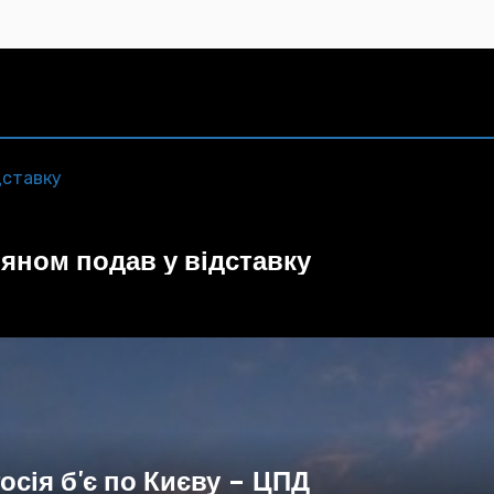
кримінальних проблем
няном подав у відставку
осія б'є по Києву – ЦПД