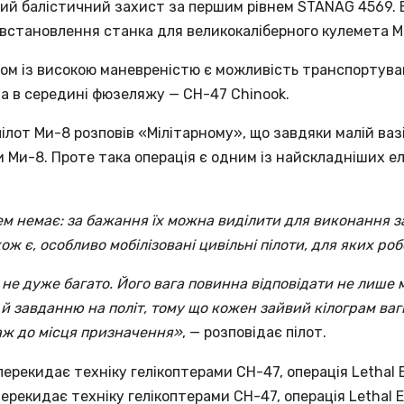
ий балістичний захист за першим рівнем STANAG 4569. В
 встановлення станка для великокаліберного кулемета М
 із високою маневреністю є можливість транспортуванн
 а в середині фюзеляжу — CH-47 Сhinook.
а пілот Ми-8 розповів «Мілітарному», що завдяки малій в
ери Ми-8. Проте така операція є одним із найскладніших е
ем немає: за бажання їх можна виділити для виконання з
ж є, особливо мобілізовані цивільні пілоти, для яких робо
 не дуже багато. Його вага повинна відповідати не лише
а й завданню на політ, тому що кожен зайвий кілограм ваг
аж до місця призначення»
, — розповідає пілот.
 перекидає техніку гелікоптерами CH-47, операція Lethal 