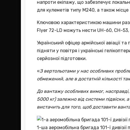
напроти екіпажу, що забезпечує локальн
для кулеметів типу M240, а також місце
Ключовою характеристикою машини разом
Flyer 72-LD можуть нести UH-60, CH-53,
Український офіцер армійської авіації т
підняти у повітря і українські гелікопт
серйозної підготовки.
«
З вертольотами у нас особливих пробл
обмежений, але в достатній кількості тако
До вантажу особливих вимог, насправді,
5000 кг) залежно від системи підвіски, 
вистачить для того, щоб доставити вант
1-ша аеромобільна бригада 101-ї дивізії