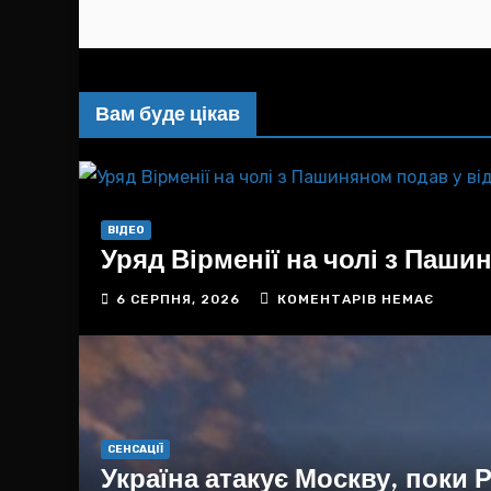
Хорватії за допомогою
грошей і пропаганди.
Вам буде цікав
ВІДЕО
Уряд Вірменії на чолі з Паши
6 СЕРПНЯ, 2026
КОМЕНТАРІВ НЕМАЄ
СЕНСАЦІЇ
Україна атакує Москву, поки Р