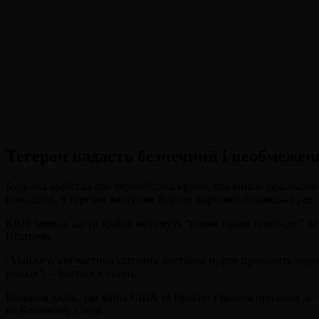
Тегеран надасть безпечний і необмежени
Будь-яка арабська або європейська країна, яка вишле ізраїльськ
понеділок, 9 березня виступив Корпус вартових Ісламської рев
КВІР заявив, що ці країни матимуть “повне право і свободу” на
Штатами.
“Майже п’ята частина світових поставок нафти проходить чере
ринків”, – йдеться в статті.
Видання додає, що війна США та Ізраїлю з Іраном призвела до
на Близькому Сході.