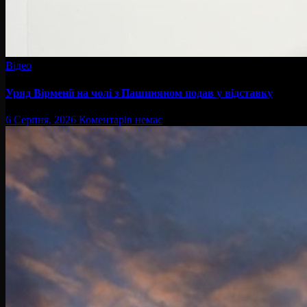
Відео
Уряд Вірменії на чолі з Пашиняном подав у відставку
6 Серпня, 2026
Коментарів немає