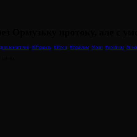
рез Ормузьку протоку, але є ум
дипломатичні
,
#Израиль
,
#Иран
,
#Ізраїлем
,
#Іран
,
#країнам
,
#нео