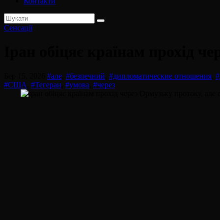
Контакти
Сенсації
Іран обіцяє країнам прохід че
Бер 15, 2026
#але
,
#безпечний
,
#дипломатические отношения
,
#
#США
,
#Тегеран
,
#умова
,
#через