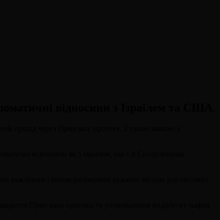
пломатичні відносини з Ізраїлем та США.
жений прохід через Ормузьку протоку. З такою заявою у
матичні відносини як з Ізраїлем, так і зі Сполученими
чно важливим і високоризиковим вузьким місцем для світових
 закриття Ормузької протоки та уповільнення видобутку нафти