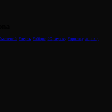
ова
бмежений
,
#нефть
,
#обіцяє
,
#Ормузьку
,
#протоку
,
#прохід
,