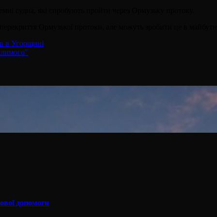
емні судна, які спробують пройти через Ормузьку протоку.
 перекриття Ормузької протоки, але можуть зробити це в майбутн
ів в Угорщині
слимого"
сової допомоги