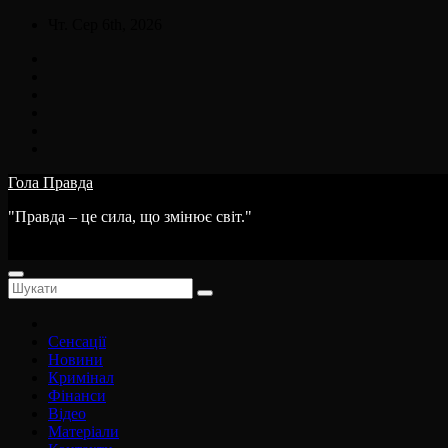
Skip
Чт. Сер 6th, 2026
to
content
Гола Правда
"Правда – це сила, що змінює світ."
Сенсації
Новини
Кримінал
Фінанси
Відео
Матеріали