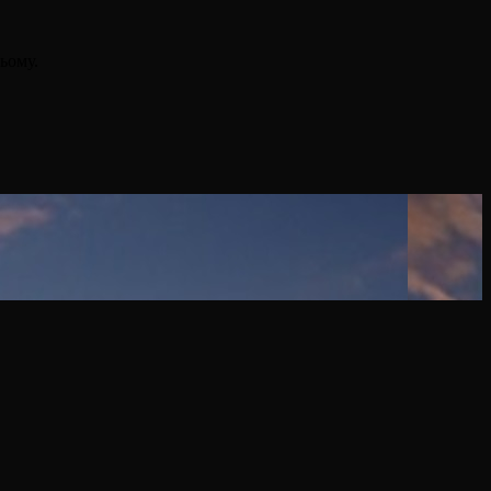
ьому.