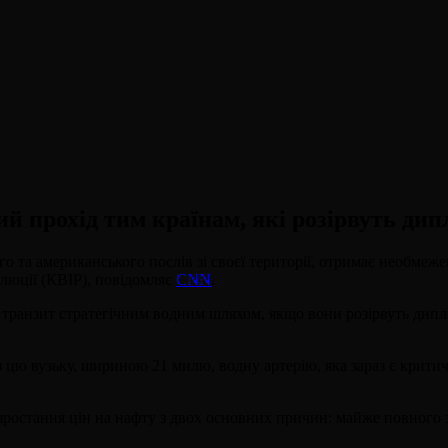
й прохід тим країнам, які розірвуть ди
ого та американського послів зі своєї території, отримає необме
олюції (КВІР), повідомляє
CNN
.
 транзит стратегічним водним шляхом, якщо вони розірвуть дипло
з цю вузьку, шириною 21 милю, водну артерію, яка зараз є крити
 зростання цін на нафту з двох основних причин: майже повного