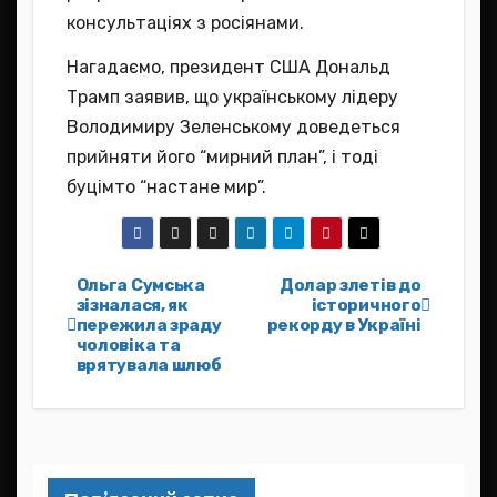
консультаціях з росіянами.
Нагадаємо, президент США Дональд
Трамп заявив, що українському лідеру
Володимиру Зеленському доведеться
прийняти його “мирний план”, і тоді
буцімто “настане мир”.
Навігація
Ольга Сумська
Долар злетів до
зізналася, як
історичного
пережила зраду
рекорду в Україні
записів
чоловіка та
врятувала шлюб