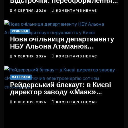
відстрочки: переоформлення
більше не призведе до її
9 СЕРПНЯ, 2026
КОМЕНТАРІВ НЕМАЄ
втрати
КРИМІНАЛ
Нова очільниця департаменту
НБУ Альона Атаманюк
приховує нерухомість у Києві
9 СЕРПНЯ, 2026
КОМЕНТАРІВ НЕМАЄ
МАТЕРІАЛИ
Рейдерський блекаут: в Києві
директор заводу «Маяк»
відключив електроенергію
8 СЕРПНЯ, 2026
КОМЕНТАРІВ НЕМАЄ
сотням споживачів