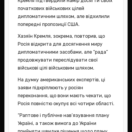
Кремля підтвердили намір досягти своїх
початкових військових цілей
дипломатичним шляхом, але відхилили
попередні пропозиції США.
Хазяїн Кремля, зокрема, повторив, що
Росія відкрита для досягнення миру
дипломатичними засобами, але “рада”
продовжувати переслідувати свої
військові цілі військовим шляхом.
На думку американських експертів, ці
заяви підкріплюють у росіян
переконання, що вони мають чекати, що
Росія повністю окупує всі чотири області.
“Раптове і публічне нав’язування плану
Україні, а також вимога до України
прийняти швидке рішення щодо плану,