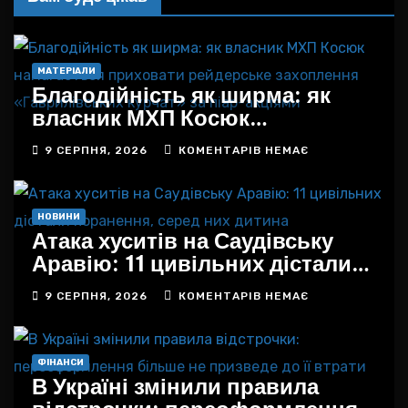
МАТЕРІАЛИ
Благодійність як ширма: як
власник МХП Косюк
намагається приховати
9 СЕРПНЯ, 2026
КОМЕНТАРІВ НЕМАЄ
рейдерське захоплення
«Гаврилівських курчат» за
піар-акціями
НОВИНИ
Атака хуситів на Саудівську
Аравію: 11 цивільних дістали
поранення, серед них дитина
9 СЕРПНЯ, 2026
КОМЕНТАРІВ НЕМАЄ
ФІНАНСИ
В Україні змінили правила