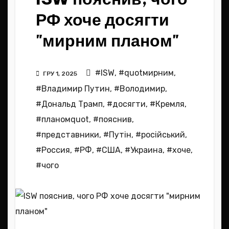
РФ хоче досягти
"мирним планом"
#ISW
,
#quotмирним
,
ГРУ 1, 2025
#Владимир Путин
,
#Володимир
,
#Дональд Трамп
,
#досягти
,
#Кремля
,
#планомquot
,
#пояснив
,
#представники
,
#Путін
,
#російський
,
#Россия
,
#РФ
,
#США
,
#Украина
,
#хоче
,
#чого