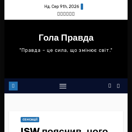
Skip
Нд. Сер 9th, 2026
to
content
Гола Правда
"Правда – це сила, що змінює світ."
СЕНСАЦІЇ
ISW пояснив, чого