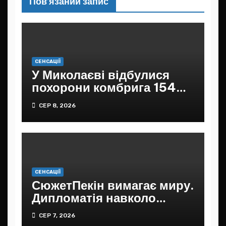
Пов’язаний запис
СЕНСАЦІЇ
У Миколаєві відбулися
похорони комбрига 154
ОМБр, якого знайшли
СЕР 8, 2026
мертвим
СЕНСАЦІЇ
СюжетПекін вимагає миру.
Дипломатія навколо
України
СЕР 7, 2026