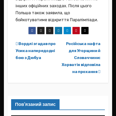
інших офіційних заходах. Після цього
Польша також заявила, що
бойкотуватиме відкриття Паралімпіади.
Навігація
Вордлі згадав про
Російська нафта
Усика напередодні
для Угорщини й
записів
бою з Дюбуа
Словаччини:
Хорватія відповіла
на прохання
Пов’язаний запис