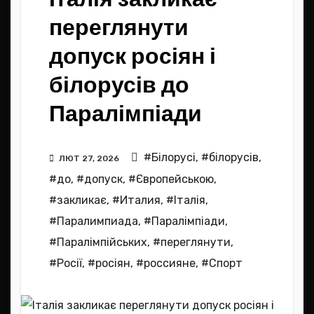
переглянути
допуск росіян і
білорусів до
Паралімпіади
#Білорусі
,
#білорусів
,
ЛЮТ 27, 2026
#до
,
#допуск
,
#Європейською
,
#закликає
,
#Италия
,
#Італія
,
#Паралимпиада
,
#Паралімпіади
,
#Паралімпійських
,
#переглянути
,
#Росії
,
#росіян
,
#россияне
,
#Спорт