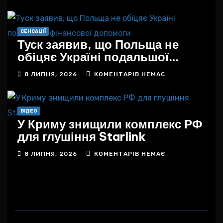
СЕНСАЦІЇ
Туск заявив, що Польща не
обіцяє Україні подальшої
фінансової допомоги
8 ЛИПНЯ, 2026
КОМЕНТАРІВ НЕМАЄ
ВІДЕО
У Криму знищили комплекс РФ
для глушіння Starlink
8 ЛИПНЯ, 2026
КОМЕНТАРІВ НЕМАЄ