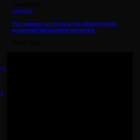
Сер 6, 2026
Сенсації
Туск заявив, що Польща не обіцяє Україні
подальшої фінансової допомоги
Лип 8, 2026
Вам буде цікав
 у