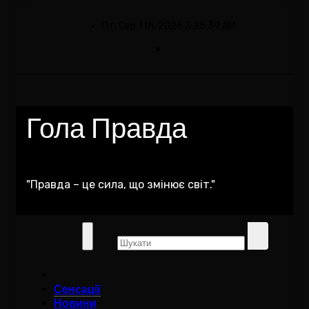
Skip
to
Пт. Сер 7th, 2026
3:25:40 AM
content
Гола Правда
"Правда – це сила, що змінює світ."
Сенсації
Новини