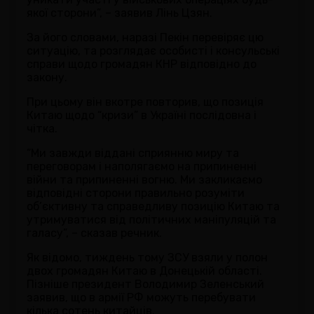
якої сторони”, – заявив Лінь Цзян.
За його словами, наразі Пекін перевіряє цю
ситуацію, та розглядає особисті і консульські
справи щодо громадян КНР відповідно до
закону.
При цьому він вкотре повторив, що позиція
Китаю щодо “кризи” в Україні послідовна і
чітка.
“Ми завжди віддані сприянню миру та
переговорам і наполягаємо на припиненні
війни та припиненні вогню. Ми закликаємо
відповідні сторони правильно розуміти
об’єктивну та справедливу позицію Китаю та
утримуватися від політичних маніпуляцій та
галасу”, – сказав речник.
Як відомо, тиждень тому ЗСУ взяли у полон
двох громадян Китаю в Донецькій області.
Пізніше президент Володимир Зеленський
заявив, що в армії РФ можуть перебувати
кілька сотень китайців.