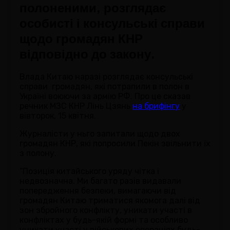
полоненими, розглядає
особисті і консульські справи
щодо громадян КНР
відповідно до закону.
Влада Китаю наразі розглядає консульські
справи громадян, які потрапили в полон в
Україні воюючи за армію РФ. Про це сказав
речник МЗС КНР Лінь Цзянь
на брифінгу
у
вівторок, 15 квітня.
Журналісти у ньго запитали щодо двох
громадян КНР, які попросили Пекін звільнити їх
з полону.
“Позиція китайського уряду чітка і
недвозначна. Ми багато разів видавали
попередження безпеки, вимагаючи від
громадян Китаю триматися якомога далі від
зон збройного конфлікту, уникати участі в
конфліктах у будь-якій формі та особливо
уникати участі у військових операціях будь-