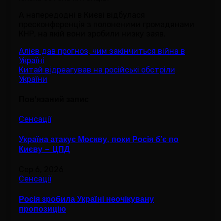
А напередодні в Києві відбулася
пресконференція з полоненими громадянами
КНР, на якій вони зробили низку заяв.
Навігація
Алієв дав прогноз, чим закінчиться війна в
Україні
записів
Китай відреагував на російські обстріли
України
Пов’язаний запис
Сенсації
Україна атакує Москву, поки Росія б'є по
Києву – ЦПД
Сер 6, 2026
Сенсації
Росія зробила Україні неочікувану
пропозицію