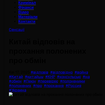
Кримінал
Фінанси
Відео
Матеріали
Контакти
Сенсації
Китай відповів на
прохання полонених
про обмін
Кві 17, 2025
#відповів
,
#відповідно
,
#война
,
#Китай
,
#китайцы
,
#КНР
,
#консульські
,
#на
,
#обмін
,
#Пекін
,
#перевіряє
,
#полоненими
,
#полонених
,
#про
,
#прохання
,
#Россия
,
#Украина