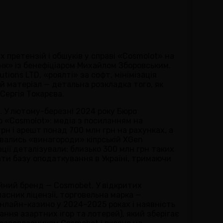
 претензій і обшуків у справі «Cosmolot» на
інк» із бенефіціаром Михайлом Зборовським.
ions LTD, «роялті» за софт, мінімізація
ей матеріал — детальна розкладка того, як
Сергія Токарєва.
к. У лютому-березні 2024 року Бюро
о «Cosmolot»: медіа з посиланням на
грн і арешт понад 700 млн грн на рахунках, а
увались «винагороди» кіпрській XGen
ації деталізували: близько 300 млн грн таких
ти базу оподаткування в Україні, тримаючи
ійний бренд — Cosmobet. У відкритих
асник ліцензії, торговельна марка —
лайн-казино у 2024–2025 роках і наявність
ння азартних ігор та лотерей), який зберігає