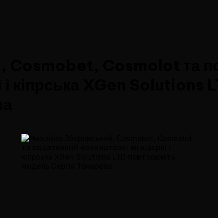
, Cosmobet, Cosmolot та п
 і кіпрська XGen Solutions
ва