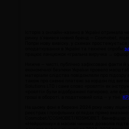
Історія з онлайн-казино в Україні отримала ч
ринку з’явився новий бренд — Cosmobet, ліце
Попри нову вивіску, у схемах простежується з
оподаткування в Україні та технічні спроби
з
працює ланцюжок «гральна виручка → офшор → 
Нижче — чисті, публічно зафіксовані факти й
економічної безпеки України провело масштаб
матеріали слідства повідомляли про підозру в
також про схемні платежі за кордон під вигл
Solutions LTD і саме слово «роялті» як інстр
«роялті» були відображені паперово, але фа
гроші в обороті, а податковий слід — у тіні.
КР
На цьому фоні в березні 2024 року нову ліце
реєстрах і профільних оглядах прямо вказано
Cosmobet/COSMOBET/KOSMOBET, бенефіціар — 
«Нейролінку» в масиві чинних дозволів підтв