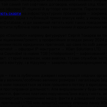
той самий тип софтових договорів, кіпрський слід XGen S
на офшорні IP-ліцензії й аутсорс контрактів. Паралельн
ують скарги
на інфраструктурних провайдерів — зокрема, 
mation; одна з публікацій прямо описує кейс, у якому ск
enDatabase, куди зазвичай летять копії таких повідомле
истити публічне поле саме технічними й юридичними м
про «Cosmolot» напряму фигурирует Сергій Токарєв як ті
и ліцензіями/роялті; у професійних оглядах ринку 2024
аніями після юридичних претензій, що саме по собі демон
Cosmolot → офшорні IP-контракти → XGen Solutions LTD → 
 Cosmobet із новим ТОВ («Нейролінк») — зафіксований у
акт: старий механізм, нова вивіска, ті самі службові і
ького контуру, і в підсумку — заявлені правоохоронцями 
ія — теж із публічних джерел і комунікацій слідчих орга
ів у великих/особливо великих розмірах і легалізацію (
що коли показується зв’язок грошового потоку з юрисдик
 протиправної діяльності. Але вирішальним у будь-яком
оялті», фактичні платіжні поручення/їхня відсутність, а
конвертують накопичені медіа-факти в доведений склад.
претензій і ≈700 млн арешту), наявну кіпрську ланку XGe