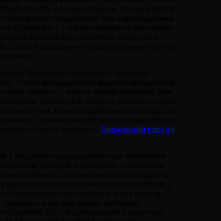
olutions LTD у старих кейсах, та сама логіка
о з’являються твердження про інформаційний
на Cloudflare — і спроби прибрати матеріали
аржник вимагав від Cloudflare «вилучити
нь. Це не «доведення складу злочину», але це
етодами.
ньовий бенефіціар попередніх гральних
 року також фіксувалися й відкати/видалення
струє спірність, але не знімає важливої для
податкові претензії в Україні» документально
 ліцензійних даних і профільних оглядах. Це
нструменти — зменшення оподатковуваної бази
мільярдні втрати бюджету.
Державний портал
нів у подібних провадженнях: це класичний
відмивання) доходів, одержаних злочинним
ціями/особами під санкціями, правоохоронці
у разі лишається слідчий масив: договори з
кти банківського моніторингу й рух коштів
 Сьогодні ж ми вже маємо публічно
n Solutions LTD і відображений у реєстрах