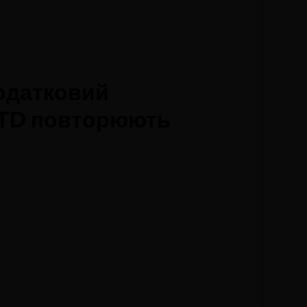
одатковий
 LTD повторюють