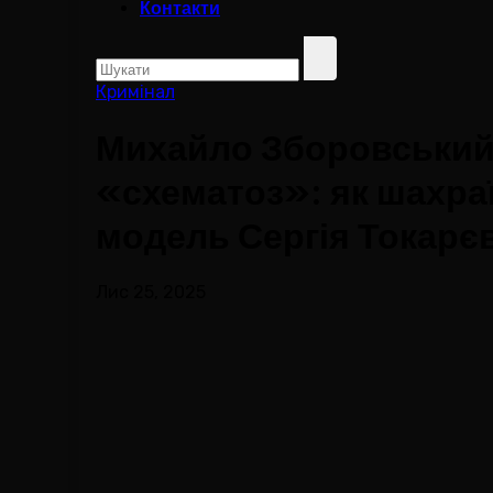
Контакти
Кримінал
Михайло Зборовський
«схематоз»: як шахраї
модель Сергія Токарє
Лис 25, 2025