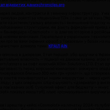
 низка профільних матеріалів прямо називає «Нейролінк» 
ал відкритих даних
chronicles.pro
через людей, контракти й технічну інфраструктуру. У ма
тримувач роялті за «ліцензійне ПЗ», і саме ця зв’язка (У
ати на інтелектуальну власність і зменшення податку на
ілійованими структурами, які дають формальний привід 
» бенефіціара «Cosmolot» — із довгою історією в російсь
ід новими вивісками. Паралельно в українських технологі
ки про зв’язки окремих юросіб з Токарєвим у базах на к
«зачистки» довкола теми.
КРАІЛ
AIN
е описана в джерелах. Етап перший: збір виручки в Украї
уальну власність — ліцензії на движок казино, агрегато
ті/оплата за софт кіпрській XGen Solutions LTD. Етап др
ргованість перед кіпрською компанією і знижують оподат
обліковувалося близько 300 млн грн «роялті», що створюв
ину коштів «конвертують» іншим маршрутом — через крипт
нагляду; у цих операціях слідчі шукають «дзеркала» у ви
 на пов’язаних осіб. Сукупний ефект для бюджету — міну
olot» показує масштаб), плюс «розмазування» виручки мі
уків і арештів у кейсі «Cosmolot» на початку 2024-го пу
ейролінк», бенефіціаром якого вказаний Михайло Зборов