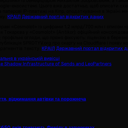
йролінк» із бенефіціаром Михайлом Зборовським, а тако
oogle-екосистемі. Цього вже достатньо, щоб описати схе
 паперові IP-платежі на Кіпр, оподаткування в Україні мі
оку.
КРАІЛ
Державний портал відкритих даних
праві «Cosmolot» із цифрами 1,2 млрд/700 млн і описом «ро
ія Токарєва у «Cosmolot» (Antikor); офіційний консолідо
; профільні огляди, що прямо фіксують: ліцензію в берез
ублікація SPROTYV.org про скаргу на Cloudflare і появу 
фрагментів тексту.
КРАІЛ
Державний портал відкритих д
льня в українській вивісці
he Shadow Infrastructure of Sends and LeoPartners
ття, віджимання автівки та порожнеча
 3650 днів тримають Феміду в заручниках