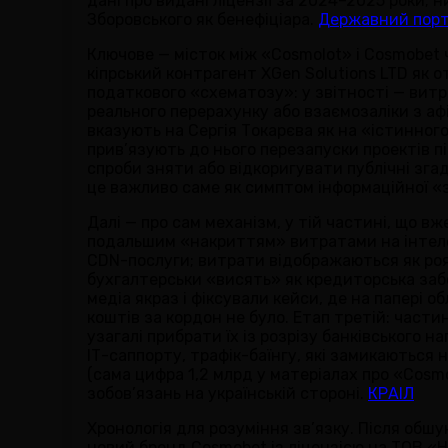
дані про видані ліцензії за 2024–2025 роки;
Зборовського як бенефіціара.
Державний порт
Ключове — місток між «Cosmolot» і Cosmobet 
кіпрський контрагент XGen Solutions LTD як о
податкового «схематозу»: у звітності — витр
реального перерахунку або взаємозаліки з аф
вказують на Сергія Токарєва як на «істинного
прив’язують до нього перезапуски проектів п
спроби зняти або відкоригувати публічні згад
це важливо саме як симптом інформаційної 
Далі — про сам механізм, у тій частині, що вж
подальшим «накриттям» витратами на інтелект
CDN-послуги; витрати відображаються як роял
бухгалтерськи «висять» як кредиторська забо
медіа якраз і фіксували кейси, де на папері 
коштів за кордон не було. Етап третій: част
узагалі прибрати їх із розрізу банківського 
ІТ-саппорту, трафік-баїнгу, які замикаються
(сама цифра 1,2 млрд у матеріалах про «Cosm
зобов’язань на українській стороні.
КРАІЛ
Хронологія для розуміння зв’язку. Після обш
новий бренд Cosmobet із ліцензією на ТОВ «Н