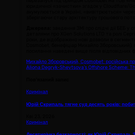
перезапуск під брендом Cosmobet на ТОВ «Не
юридичної «зачистки» згадок у Cloudflare/G
акумулюється в Україні, «вивітрюється» через
зберігаючи стару архітектуру грошового пот
Джерела:
зведення ЗМІ про слідчі дії БЕБ у с
деталями про XGen Solutions LTD та ролі Серг
роки, де відображено нові дозволи в сегменті
Cosmobet, бенефіціар Михайло Зборовський); п
посилання наведені вище після відповідних 
Навігація
Михайло Зборовський, Cosmobet: російська пра
Aliona Degryk-Shevtsova’s Offshore Scheme: T
записів
Пов’язаний запис
Кримінал
Юрій Скрипаль тягне суд десять років: поби
Кві 23, 2026
Кримінал
Десятирічка безкарності: як Юрій Скрипаль