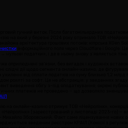
ерговий гучний виток. Після багатомільярдних податкових
нзію на який у березні 2024 року отримало ТОВ «Нейрол
найома архітектура грошових потоків: кіпрська XGen Solut
ачистки
інформаційного поля через Cloudflare і Google. Ц
нульові податки», і де в ньому знову з’являється тінь 
 уже оприлюднені зв’язки, без вигадок і художніх вставо
ні слідчі дії щодо сегмента онлайн-казино, де фігурувал
 ухиленні від сплати податків на суму близько 1,2 млрд 
ядом роялті за софт. Це не абстракція: у зведеннях згад
умент виведення обігу з-під оподаткування; окремі публік
ктичних платежів не проведено — що дозволяло зменшува
АІЛ
нзію на онлайн-казино отримує ТОВ «Нейролінк», комерц
: «Нейролінк» (зареєстрований у листопаді 2023-го) — вл
Михайло Зборовський. Факт саме ліцензування нових он
ерджується зведеним реєстром КРАІЛ (Комісії з регулюва