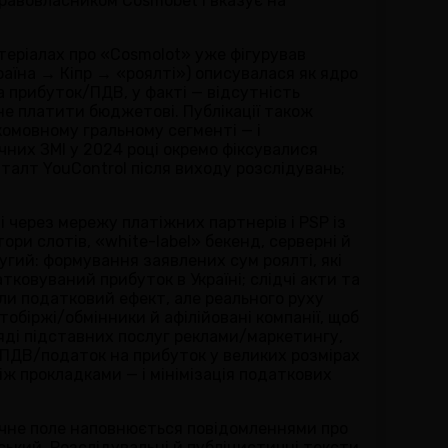
правовласником Cosmobet і вказує на
теріалах про «Cosmolot» уже фігурував
країна → Кіпр → «роялті») описувалася як ядро
 прибуток/ПДВ, у факті — відсутність
не платити бюджетові. Публікації також
комовному гральному сегменті — і
чних ЗМІ у 2024 році окремо фіксувалися
шталт YouControl після виходу розслідувань;
ні через мережу платіжних партнерів і PSP із
ри слотів, «white-label» бекенд, серверні й
угий: формування заявлених сум роялті, які
ковуваний прибуток в Україні; слідчі акти та
али податковий ефект, але реального руху
обіржі/обмінники й афілійовані компанії, щоб
гляді підставних послуг реклами/маркетингу,
с ПДВ/податок на прибуток у великих розмірах
ж прокладками — і мінімізація податкових
блічне поле наповнюється повідомленнями про
ський. Розслідувальні й публіцистичні тексти