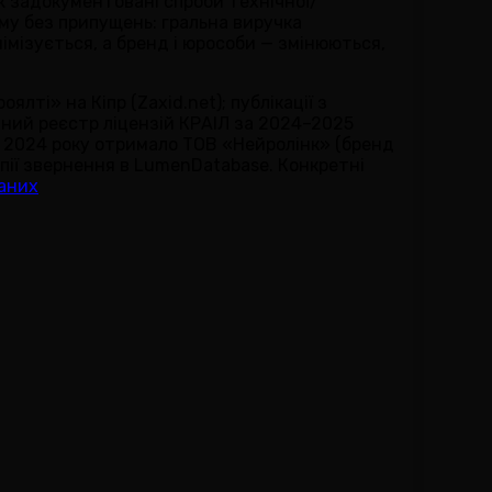
ж задокументовані спроби технічної/
му без припущень: гральна виручка
німізується, а бренд і юрособи — змінюються,
ялті» на Кіпр (Zaxid.net); публікації з
ваний реєстр ліцензій КРАІЛ за 2024–2025
ні 2024 року отримало ТОВ «Нейролінк» (бренд
копії звернення в LumenDatabase. Конкретні
аних