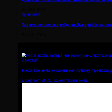
Бер 28, 2026
Кримінал
Затримано зернотрейдера Дмитра Коваленка,
Бер 12, 2026
Вам буде цікав
Сенсації
Росія зробила Україні неочікувану пропозиц
6 Серпня, 2026
Коментарів немає