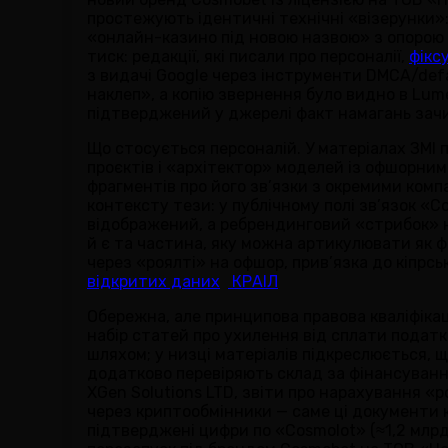
простежують ідентичні технічні «візерунки»: 
«онлайн-казино під новою назвою» з опорою 
тиск: редакції, які писали про персоналії,
фікс
з видачі Google через інструменти DMCA/defa
наклеп», а копію звернення було видно в Lum
підтверджений у джерелі факт намагань зач
Що стосується персоналій. У матеріалах ЗМІ 
проєктів і «архітектор» моделей із офшорним
фрагментів про його зв’язки з окремими комп
контексту тези: у публічному полі зв’язок «
відображений, а ребрендинговий «стрибок» на
й є та частина, яку можна артикулювати як ф
через «роялті» на офшор, прив’язка до кіпрс
відкритих даних
КРАІЛ
Обережна, але принципова правова кваліфікац
набір статей про ухилення від сплати податк
шляхом; у низці матеріалів підкреслюється, 
додатково перевіряють склад за фінансування
XGen Solutions LTD, звіти про нарахування «р
через криптообмінники — саме ці документи 
підтверджені цифри по «Cosmolot» (≈1,2 млрд 