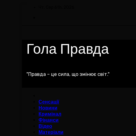
Skip
Чт. Сер 6th, 2026
to
content
Гола Правда
"Правда – це сила, що змінює світ."
Сенсації
Новини
Кримінал
Фінанси
Відео
Матеріали