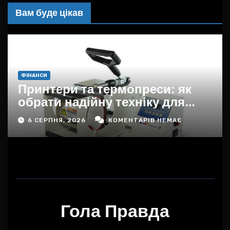
Вам буде цікав
ФІНАНСИ
Принтери та термопреси: як
обрати надійну техніку для
дому, офісу та бізнесу в
6 СЕРПНЯ, 2026
КОМЕНТАРІВ НЕМАЄ
Україні
Гола Правда