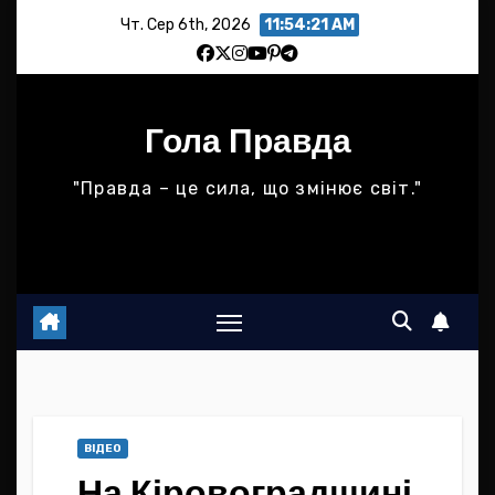
Skip
Чт. Сер 6th, 2026
11:54:22 AM
to
content
Гола Правда
"Правда – це сила, що змінює світ."
ВІДЕО
На Кіровоградщині