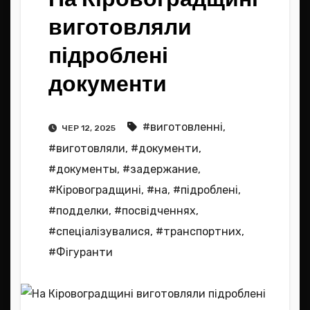
виготовляли
підроблені
документи
#виготовленні
,
ЧЕР 12, 2025
#виготовляли
,
#документи
,
#документы
,
#задержание
,
#Кіровоградщині
,
#на
,
#підроблені
,
#подделки
,
#посвідченнях
,
#спеціалізувалися
,
#транспортних
,
#Фігуранти