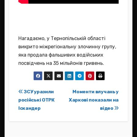
Нагадаємо, у Тернопільській області
викрито міжрегіональну злочинну групу,
яка продала фальшивих водійських
посвідчень на 35 мільйонів гривень.
Навігація
ЗСУ уразили
Моменти влучань у
російські ОТРК
Харкові показали на
записів
Іскандер
відео