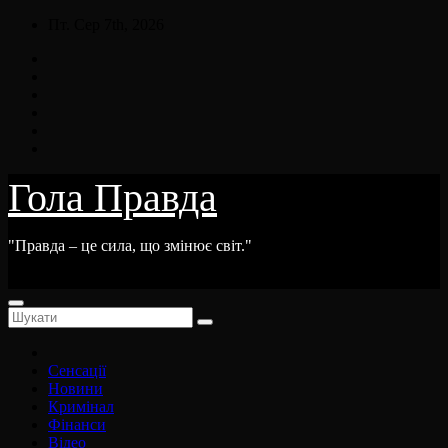
Skip
Пт. Сер 7th, 2026
to
content
Гола Правда
"Правда – це сила, що змінює світ."
Сенсації
Новини
Кримінал
Фінанси
Відео