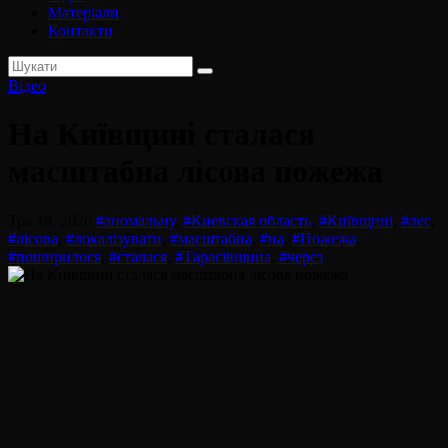
Матеріали
Контакти
Відео
На Київщині сталася
масштабна лісова пожежа
Тра 19, 2026
#аномальну
,
#Киевская область
,
#Київщині
,
#лес
,
#лісова
,
#локалізувати
,
#масштабна
,
#на
,
#Пожежа
,
#поширилося
,
#сталася
,
#Тарасівщина
,
#через