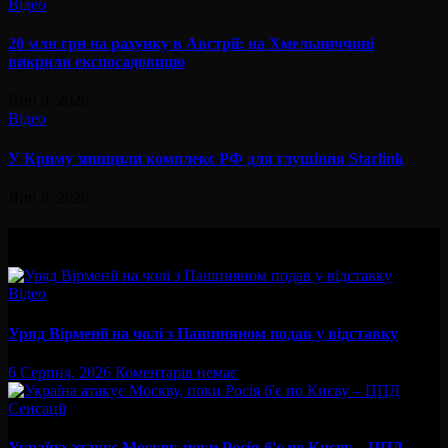
Відео
20 млн грн на рахунку в Австрії: на Хмельниччині
викрили експосадовицю
Лип 9, 2026
Відео
У Криму знищили комплекс РФ для глушіння Starlink
Лип 8, 2026
Вам буде цікав
Відео
Уряд Вірменії на чолі з Пашиняном подав у відставку
6 Серпня, 2026
Коментарів немає
Сенсації
Україна атакує Москву, поки Росія б'є по Києву – ЦПД