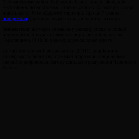
У Бучанському районі Київської області триває ліквідація
масштабної лісової пожежі. Вогонь охопив 70 гектарів лісової
підстилки та 30 га відкритої території. Про це 7 травня
повідомила
Державна служба з надзвичайних ситуацій.
Зазначається, що через аномальну весняну спеку та сильні
пориви вітру полум’я стрімко поширилося поблизу села
Тарасівщина. О 18:30 пожежу вдалося локалізувати.
До гасіння залучені рятувальники ДСНС, працівники
Димерського лісництва, пожежні підрозділи Національної
гвардії та добровольці загону швидкого реагування Червоного
Хреста.