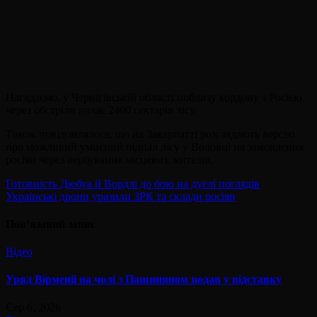
Нагадаємо, у Чернігівській області поблизу кордону з Росією
через обстріли палає 2400 гектарів лісу.
Також повідомлялося, що на Закарпатті розглядають версію
про можливий умисний підпал лісу у Воловці на замовлення
росіян через вербування місцевих жителів.
Навігація
Готовність Дюбуа й Вордлі до бою на дуелі поглядів
Українські дрони уразили ЗРК та склади росіян
записів
Пов’язаний запис
Відео
Уряд Вірменії на чолі з Пашиняном подав у відставку
Сер 6, 2026