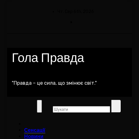
Skip
to
Чт. Сер 6th, 2026
content
Гола Правда
"Правда – це сила, що змінює світ."
Сенсації
Новини