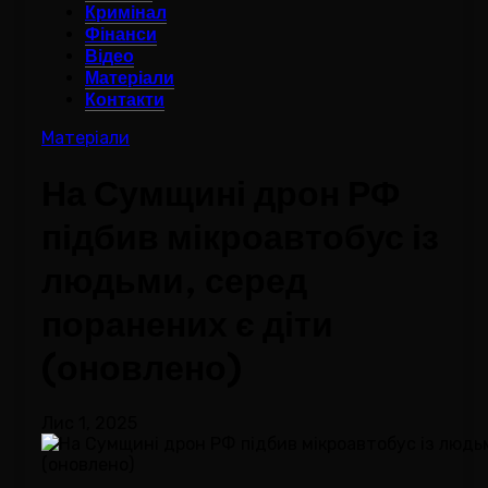
Кримінал
Фінанси
Відео
Матеріали
Контакти
Матеріали
На Сумщині дрон РФ
підбив мікроавтобус із
людьми, серед
поранених є діти
(оновлено)
Лис 1, 2025