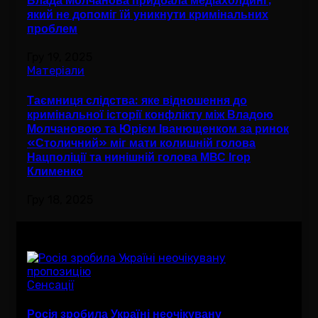
Влада Молчанова придбала медіахолдинг,
який не допоміг їй уникнути кримінальних
проблем
Гру 19, 2025
Матеріали
Таємниця слідства: яке відношення до
кримінальної історії конфлікту між Владою
Молчановою та Юрієм Іванющенком за ринок
«Столичний» міг мати колишній голова
Нацполіції та нинішній голова МВС Ігор
Клименко
Гру 18, 2025
Вам буде цікав
Сенсації
Росія зробила Україні неочікувану