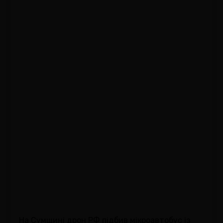
На Сумщині дрон РФ підбив мікроавтобус із