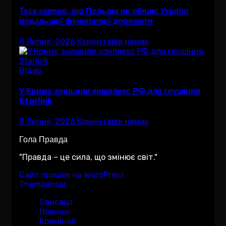
Туск заявив, що Польща не обіцяє Україні
подальшої фінансової допомоги
8 Липня, 2026
Коментарів немає
Відео
У Криму знищили комплекс РФ для глушіння
Starlink
8 Липня, 2026
Коментарів немає
Гола Правда
"Правда – це сила, що змінює світ."
Сайт працює на WordPress
|
Тема:Newsup за
Themeansar
.
Сенсації
Новини
Кримінал