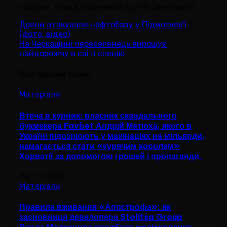
людьми, серед поранених є діти (оновлено)
Навігація
Дрони атакували нафтобазу у Підмосков'ї
(фото, відео)
записів
На Черкащині переселенець вирощує
найдорожчу в світі спецію
Пов’язаний запис
Матеріали
Втеча в курник: власник скандального
букмекера Favbet Андрій Матюха, якого в
Україні підозрюють у махінаціях на мільярди,
намагається стати «курячим королем»
Хорватії за допомогою грошей і пропаганди.
Лют 9, 2026
Матеріали
Правила вживання «Апострофа»: як
засновниця девелопера Stolitsa Group