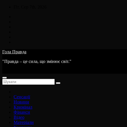
Skip
Пт. Сер 7th, 2026
to
content
Гола Правда
"Правда – це сила, що змінює світ."
Сенсації
Новини
Кримінал
Фінанси
Відео
Матеріали