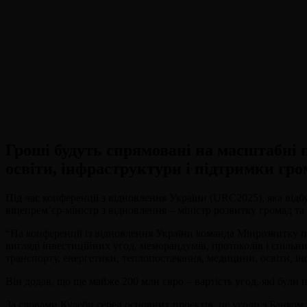
Гроші будуть спрямовані на масштабні 
освіти, інфраструктури і підтримки гро
Під час конференції з відновлення України (URC2025), яка відб
віцепрем’єр-міністр з відновлення – міністр розвитку громад т
“На конференції із відновлення України команда Мінрозвитку п
вигляді інвестиційних угод, меморандумів, протоколів і спільн
транспорту, енергетики, теплопостачання, медицини, освіти, ін
Він додав, що ще майже 200 млн євро – вартість угод, які бул
За словами Кулеби серед основних проєктів, це угоди з Банком