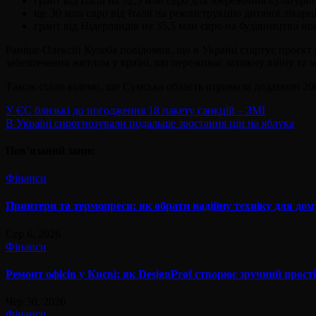
грант від Італії на 32,5 млн євро для збереження культу
ще 30 млн євро від Італії на реконструкцію дитячої лікар
грант від Нідерландів на 35,5 млн євро на будівництво нов
Раніше Олексій Кулеба повідомив, що в Україні стартує проєкт
забезпечення житлом у країні, що переживає затяжну війну та 
Також стало відомо, що Сумська область отримала додаткові 20
Навігація
У ЄС близькі до погодження 18 пакету санкцій – ЗМІ
В Україні спрогнозували подальше зростання цін на яблука
записів
Пов’язаний запис
Фінанси
Принтери та термопреси: як обрати надійну техніку для дому,
Сер 6, 2026
Фінанси
Ремонт офісів у Києві: як DesignProf створює зручний прості
Чер 30, 2026
Фінанси