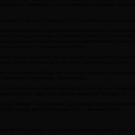
нутрішньо переміщених осіб із тимчасово окупованих територій. 
о відкриття доступу України до італійських фінансових механізм
покриття для проєктів, щоб банки могли кредитувати без додатков
ти та спеціальні умови для закупівлі товарів і послуг в італійс
тиме громадам реалізовувати складні проєкти впевнено, із захисто
на інші країни”, – розповів віце-прем’єр.
им банком на 134 млн євро на відновлення критичної транспортн
вати, доставити гуманітарну допомогу, підтримати логістику.
у промисловості Польщі про реалізацію проєктів з реконструкці
а потенційного залучення – 200 млн євро.
створення мережі газової генерації та 10 млн євро на покращення
базових функцій інфраструктури спостереження Украероруху.
 та селах України. Також важливо, що громади та регіони самості
 рівні складає майже 300 млн доларів”, – зазначив Кулеба.
кєту RePower електро- і теплопостачання в семи містах – Микола