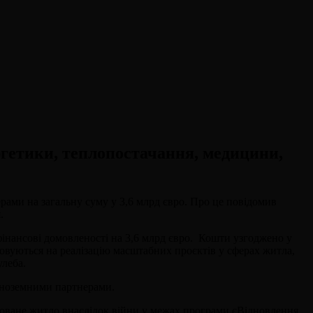
ргетики, теплопостачання, медицини,
ерами на загальну суму у 3,6 млрд євро. Про це повідомив
.
фінансові домовленості на 3,6 млрд євро. Кошти узгоджено у
ямовуються на реалізацію масштабних проєктів у сферах житла,
улеба.
з іноземними партнерами.
новане житло внаслідок війни у межах програми єВідновлення.