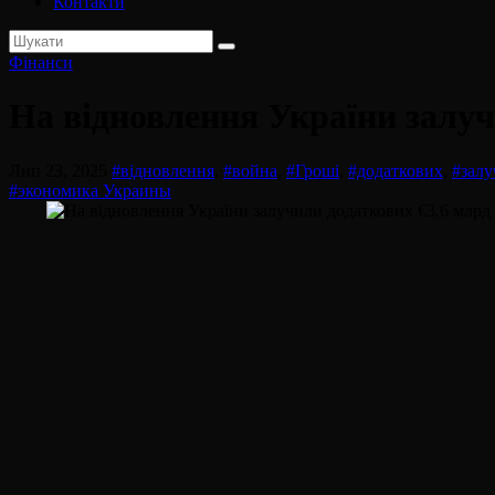
Контакти
Фінанси
На відновлення України залуч
Лип 23, 2025
#відновлення
,
#война
,
#Гроші
,
#додаткових
,
#зал
#экономика Украины