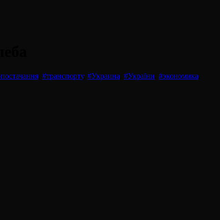
леба
опостачання
,
#транспорту
,
#Украина
,
#України
,
#экономика
,