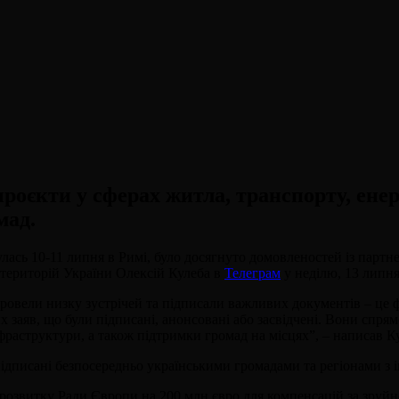
проєкти у сферах житла, транспорту, ене
мад.
улась 10-11 липня в Римі, було досягнуто домовленостей із партн
а територій України Олексій Кулеба в
Телеграм
у неділю, 13 липня
ровели низку зустрічей та підписали важливих документів – це 
их заяв, що були підписані, анонсовані або засвідчені. Вони спр
фраструктури, а також підтримки громад на місцях”, – написав К
и підписані безпосередньо українськими громадами та регіонами 
 розвитку Ради Європи на 200 млн євро для компенсацій за зруй