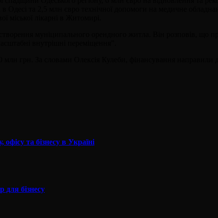
рної спадщини Одеського регіону, 6 млн євро на відновлення та 
ні в Одесі та 2,5 млн євро технічної допомоги на медичне обладна
ої міської лікарні в Житомирі.
 створення муніципального орендного житла. Він розповів, що пр
масштабні внутрішні переміщення”.
0 млн грн. За словами Олексія Кулеби, фінансування направили 
 офісу та бізнесу в Україні
р для бізнесу