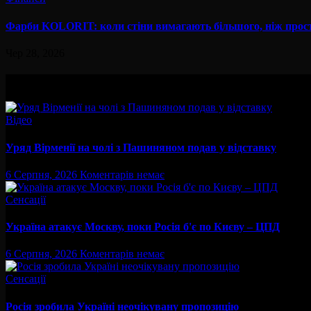
Фарби KOLORIT: коли стіни вимагають більшого, ніж прост
Чер 28, 2026
Вам буде цікав
Відео
Уряд Вірменії на чолі з Пашиняном подав у відставку
6 Серпня, 2026
Коментарів немає
Сенсації
Україна атакує Москву, поки Росія б'є по Києву – ЦПД
6 Серпня, 2026
Коментарів немає
Сенсації
Росія зробила Україні неочікувану пропозицію