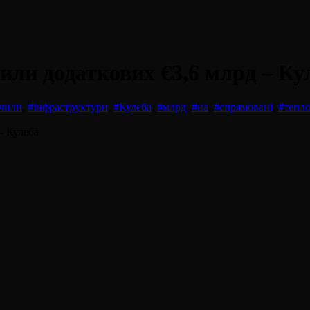
или додаткових €3,6 млрд – Ку
учили
,
#інфраструктури
,
#Кулеба
,
#млрд
,
#на
,
#спрямовані
,
#тепл