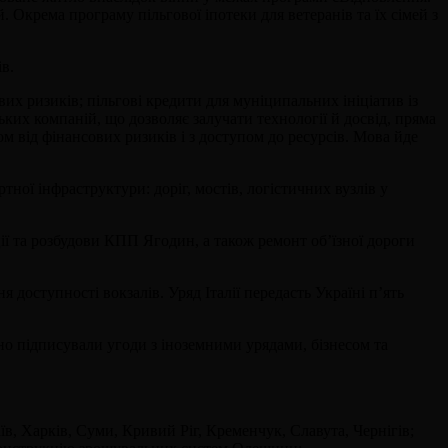
Окрема програму пільгової іпотеки для ветеранів та їх сімей з
ів.
их ризиків; пільгові кредити для муніципальних ініціатив із
ьких компаній, що дозволяє залучати технології й досвід, пряма
м від фінансових ризиків і з доступом до ресурсів. Мова йде
ої інфраструктури: доріг, мостів, логістичних вузлів у
ї та розбудови КПП Ягодин, а також ремонт об’їзної дороги
 доступності вокзалів. Уряд Італії передасть Україні пʼять
йно підписували угоди з іноземними урядами, бізнесом та
їв, Харків, Суми, Кривий Ріг, Кременчук, Славута, Чернігів;