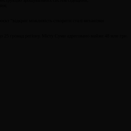
реконструкцію зрошувальних систем Одещини;
ння;
оєкт “відкриє можливість створити сталі механізми
до 25 громад регіону. Місту Суми адресовано майже 48 млн грн.