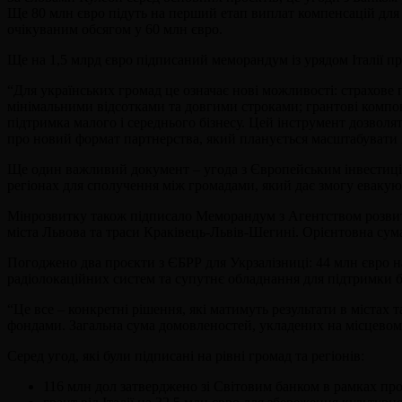
Ще 80 млн євро підуть на перший етап виплат компенсацій для в
очікуваним обсягом у 60 млн євро.
Ще на 1,5 млрд євро підписаний меморандум із урядом Італії пр
“Для українських громад це означає нові можливості: страхове 
мінімальними відсотками та довгими строками; грантові компонен
підтримка малого і середнього бізнесу. Цей інструмент дозволя
про новий формат партнерства, який планується масштабувати і 
Ще один важливий документ – угода з Європейським інвестиційн
регіонах для сполучення між громадами, який дає змогу евакую
Мінрозвитку також підписало Меморандум з Агентством розвитк
міста Львова та траси Краківець-Львів-Шегині. Орієнтовна сум
Погоджено два проєкти з ЄБРР для Укрзалізниці: 44 млн євро на 
радіолокаційних систем та супутнє обладнання для підтримки 
“Це все – конкретні рішення, які матимуть результати в містах
фондами. Загальна сума домовленостей, укладених на місцевому
Серед угод, які були підписані на рівні громад та регіонів:
116 млн дол затверджено зі Світовим банком в рамках про