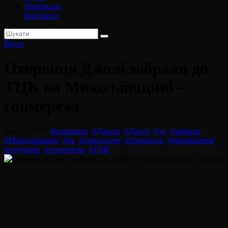
Матеріали
Контакти
Відео
Охоронця Джолі забрали до
ТЦК на Миколаївщині –
соцмережі
Лис 21, 2025
#вирішити
,
#Джоли
,
#Джолі
,
#до
,
#забрали
,
#Миколаївщині
,
#на
,
#охоронцем
,
#Охоронця
,
#приміщення
,
#ситуацію
,
#соцмережі
,
#ТЦК