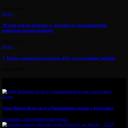
Сер 6, 2026
Відео
20 млн грн на рахунку в Австрії: на Хмельниччині
викрили експосадовицю
Лип 9, 2026
Відео
У Криму знищили комплекс РФ для глушіння Starlink
Лип 8, 2026
Вам буде цікав
Відео
Уряд Вірменії на чолі з Пашиняном подав у відставку
6 Серпня, 2026
Коментарів немає