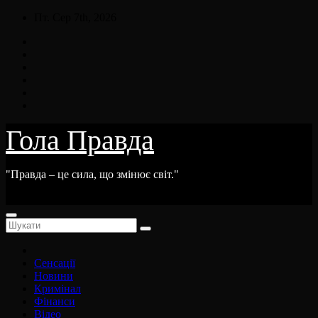
Skip
Пт. Сер 7th, 2026
to
content
Гола Правда
"Правда – це сила, що змінює світ."
Сенсації
Новини
Кримінал
Фінанси
Відео