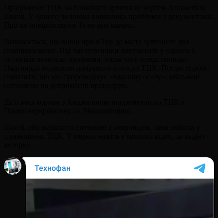
Працівники ТЦК на блокпості зупинили кортеж Анджеліни
Джолі. У одного чоловіка виявились проблеми з документами.
Про це повідомляють Телеграм-канали.
Зазначається, що вночі при в’їзді до міста зупинили два
позашляховики. Під час перевірки документів у одного з
чоловіків виникли проблеми, після чого представники
Нацгвардії вирішили доправити його до ТЦК. Попри спроби
пояснити, що він супроводжує «важливу особу», військові
наполягли на дотриманні процедури.
Далі весь кортеж з Анджеліною попрямував до ТЦК в
Південноукраїнську на Миколаївщині.
Джолі, аби вирішити ситуацію з охоронцем, сама зайшла у
приміщення ТЦК. У мережі навіть з’явилося відео, де видно
акторку.