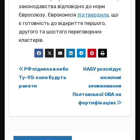
законодавства відповідно до норм
Євросоюзу. Єврокомісія
підтвердила
, що
є готовність до відкриття першого,
другого та шостого переговорних
кластерів.
Навігація
РФ підняла в небо
НАБУ розслідує
Ту-95: коли будуть
можливі
записів
ракети
зловживання
Полтавської ОВА на
фортифікаціях