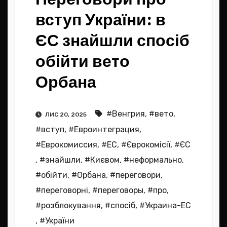
вступ України: в
ЄС знайшли спосіб
обійти вето
Орбана
#Венгрия
,
#вето
,
ЛИС 20, 2025
#вступ
,
#Евроинтеграция
,
#Еврокомиссия
,
#ЕС
,
#Єврокомісії
,
#ЄС
,
#знайшли
,
#Києвом
,
#неформально
,
#обійти
,
#Орбана
,
#переговори
,
#переговорні
,
#переговоры
,
#про
,
#розблокування
,
#спосіб
,
#Украина-ЕС
,
#України