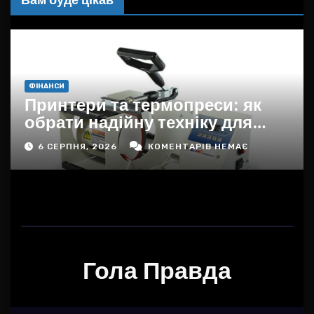
ФІНАНСИ
Принтери та термопреси: як
обрати надійну техніку для
дому, офісу та бізнесу в
6 СЕРПНЯ, 2026
КОМЕНТАРІВ НЕМАЄ
Україні
Гола Правда