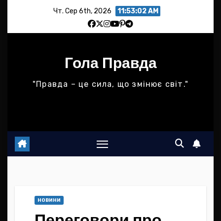
Skip
Чт. Сер 6th, 2026
11:53:03 AM
to
content
Гола Правда
"Правда – це сила, що змінює світ."
НОВИНИ
Переговори про