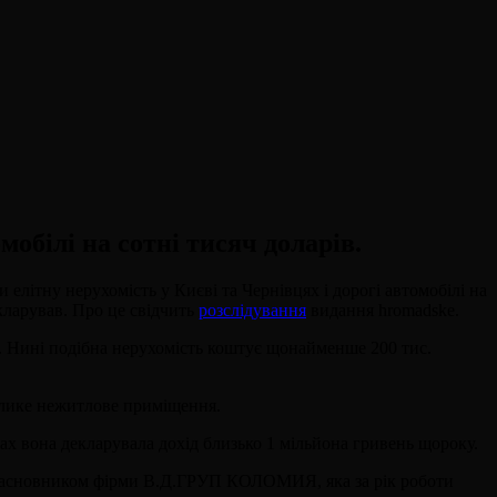
мобілі на сотні тисяч доларів.
літну нерухомість у Києві та Чернівцях і дорогі автомобілі на
екларував. Про це свідчить
розслідування
видання hromadske.
. Нині подібна нерухомість коштує щонайменше 200 тис.
велике нежитлове приміщення.
ках вона декларувала дохід близько 1 мільйона гривень щороку.
півзасновником фірми В.Д.ГРУП КОЛОМИЯ, яка за рік роботи