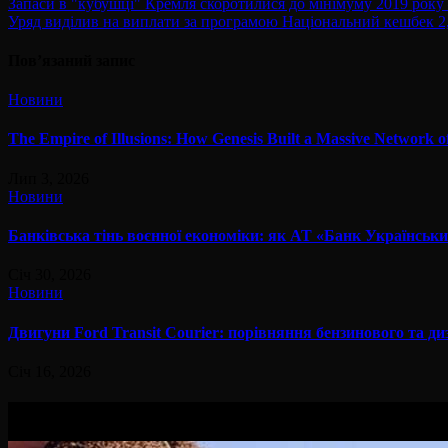
Навігація
Запаси в "кубушці" Кремля скоротилися до мінімуму 2019 року
Уряд виділив на виплати за програмою Національний кешбек 2
записів
Пов’язаний запис
Новини
The Empire of Illusions: How Genesis Built a Massive Network o
Лип 3, 2026
Новини
Банківська тінь воєнної економіки: як АТ «Банк Українськи
Січ 30, 2026
Новини
Двигуни Ford Transit Courier: порівняння бензинового та ди
Січ 16, 2026
Вам буде цікав