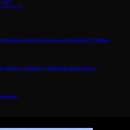
 – ЗМІ
,4 млрд грн
f Deception Under the Guise of an Ukrainian IT Miracle
й капітал» опинився в епіцентрі підозр щодо…
зельного