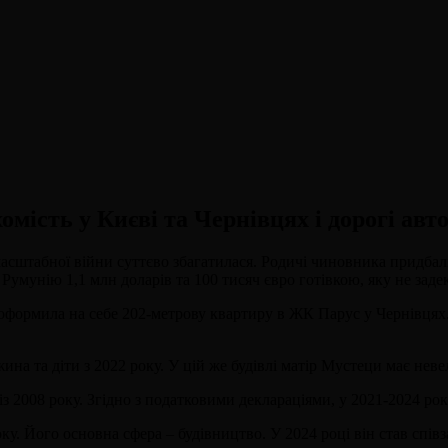
мість у Києві та Чернівцях і дорогі авто
штабної війни суттєво збагатилася. Родичі чиновника придбали е
у Румунію 1,1 млн доларів та 100 тисяч євро готівкою, яку не зад
оформила на себе 202-метрову квартиру в ЖК Парус у Чернівцях
ина та діти з 2022 року. У цій же будівлі матір Мустеци має не
із 2008 року. Згідно з податковими деклараціями, у 2021-2024 ро
оку. Його основна сфера – будівництво. У 2024 році він став с