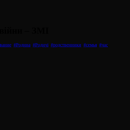
війни – ЗМІ
ование
,
#Родина
,
#Родичі
,
#родственники
,
#семья
,
#час
,