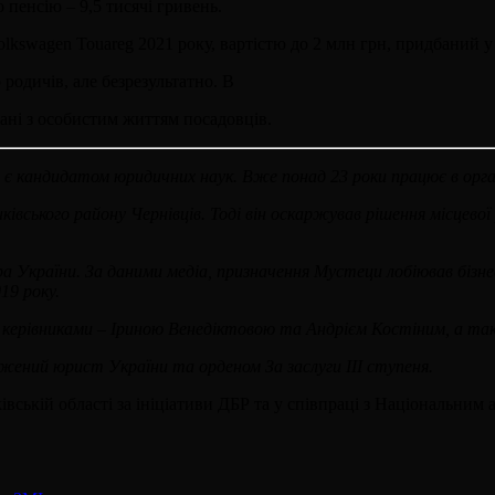
 пенсію – 9,5 тисячі гривень.
lkswagen Touareg 2021 року, вартістю до 2 млн грн, придбаний у
родичів, але безрезультатно. В
ані з особистим життям посадовців.
а є кандидатом юридичних наук. Вже понад 23 роки працює в орг
нківського району Чернівців. Тоді він оскаржував рішення місцев
а України. За даними медіа, призначення Мустеци лобіював бізнесм
19 року.
 керівниками – Іриною Венедіктовою та Андрієм Костіним, а так
ений юрист України та орденом За заслуги III ступеня.
ській області за ініціативи ДБР та у співпраці з Національним 