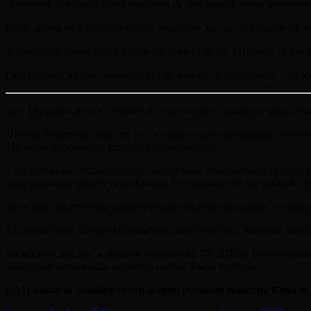
половину його офіційної зарплати. У декларації також зазначено
Його дружина Катерина не має власного житла, але їздить на Vo
Журналісти намагалися отримати коментар від Мустеци та його 
Офісі генпрокурора заявили, що не коментують питання, пов’яз
Ігор Мустеца родом з Чернівців, має ступінь магістра права т
Під час Революції гідності він обіймав посаду прокурора Шевче
Мустеца продовжив кар’єру в прокуратурі.
З 2020 року він займає посаду заступника генерального прокурор
центрального штабу Володимира Зеленського під час виборів 20
На посаді заступника генпрокурора Мустеца працював із двома
Екс-президент Петро Порошенко нагородив його званням Заслуж
Як ми вже писали, в родини посадовиці ГУ ДПС в Івано-Франків
люксовий автомобіль вартістю майже 3 млн гривень.
САП вимагає конфіскувати майно родички міністра Коваля