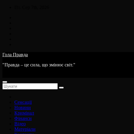
Skip
Пт. Сер 7th, 2026
to
content
Гола Правда
"Правда – це сила, що змінює світ."
Сенсації
Новини
Кримінал
Фінанси
Відео
Матеріали