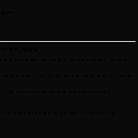
 кредит.
анах прокуратури.
ої ради на підтримку Євромайдану. Попри закон про люстрацію,
ен із Чернівців Ілля Павлюк, якого називали одним із керівників
ож ще двома виконувачами обов’язків генпрокурора.
агентством з питань запобігання корупції конфіскують