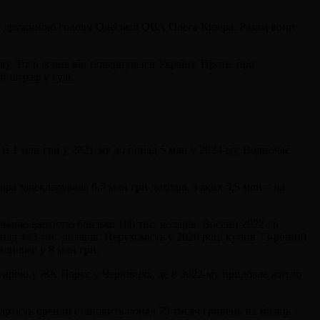
р – дружиною голови Одеської ОВА Олега Кіпера. Разом вони
ку. Того ж дня він повернувся в Україну. Проте, про
й штраф у суді.
 із 1 млн грн у 2021-му до понад 5 млн у 2024-му. Водночас
а задекларувала 6,5 млн грн доходів, з яких 5,5 млн – на
льною вартістю близько 100 тис. доларів. Восени 2022-го
ад 445 тис. доларів. Нерухомість у 2020 році купив 73-річний
или вже у 8 млн грн.
ртирою у ЖК Парус у Чернівцях, де в 2022-му придбала житло
артість оренди становить понад 75 тисяч гривень на місяць –