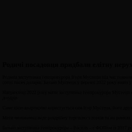
Родичі посадовця придбали елітну нерухо
Родина заступника генпрокурора Ігоря Мустеци під час повномас
сотні тисяч доларів. Батько Мустеци у березні 2022 року вивіз 
Наприкінці 2022 року мати заступника генпрокурора Мустеци 
доларів.
Саме цією квартирою користується сам Ігор Мустеца, його друж
Мати чиновника веде роздрібну торгівлю з лотків та на ринках 
Батько заступника генпрокурора – Василь – є ФОПом із 2017 р