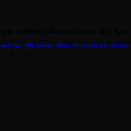
ра значно збагатилася під час 
збагатилася
,
#ЗМІ
,
#значно
,
#Києві
,
#нерухомість
,
#під
,
#расслед