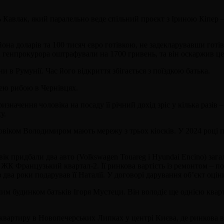
ль Кавлак, який паралельно веде спільний проєкт з Іриною Кіпе
она доларів та 100 тисяч євро готівкою, не задекларувавши готів
а генпрокурора оштрафували на 1700 гривень, та він оскаржив це
 в Румунії. Час його відкриття збігається з поїздкою батька.
лею рибою в Чернівцях.
ачення чоловіка на посаду її річний дохід зріс у кілька разів –
у.
іком Володимиром мають мережу з трьох кіосків. У 2024 році пар
ік придбали два авто (Volkswagen Touareg і Hyundai Encino) зага
К Французький квартал-2. Її ринкова вартість із ремонтом – пон
два роки подарував її Наталії. У договорі дарування об’єкт оцін
им будинком батьків Ігоря Мустеци. Він володіє ще однією ква
 квартиру в Новопечерських Липках у центрі Києва, де ринкова в