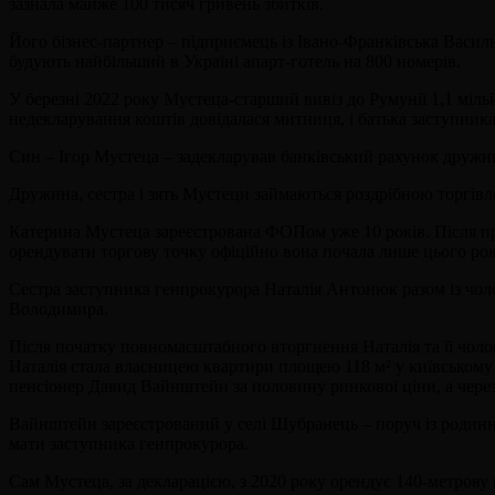
зазнала майже 100 тисяч гривень збитків.
Його бізнес-партнер – підприємець із Івано-Франківська Васи
будують найбільший в Україні апарт-готель на 800 номерів.
У березні 2022 року Мустеца-старший вивіз до Румунії 1,1 мільй
недекларування коштів довідалася митниця, і батька заступник
Син – Ігор Мустеца – задекларував банківський рахунок дружини
Дружина, сестра і зять Мустеци займаються роздрібною торгів
Катерина Мустеца зареєстрована ФОПом уже 10 років. Після призн
орендувати торгову точку офіційно вона почала лише цього рок
Сестра заступника генпрокурора Наталія Антонюк разом із чолов
Володимира.
Після початку повномасштабного вторгнення Наталія та її чолов
Наталія стала власницею квартири площею 118 м² у київському Ж
пенсіонер Давид Вайнштейн за половину ринкової ціни, а через 
Вайнштейн зареєстрований у селі Шубранець – поруч із родинн
мати заступника генпрокурора.
Сам Мустеца, за декларацією, з 2020 року орендує 140-метрову