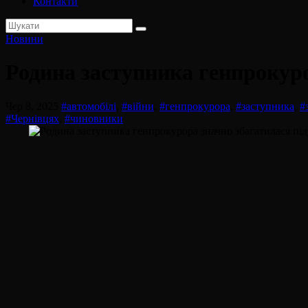
Контакти
Новини
Родина заступника генпрокуро
Чер 8, 2025
#автомобілі
,
#війни
,
#генпрокурора
,
#заступника
,
#
#Чернівцях
,
#чиновники