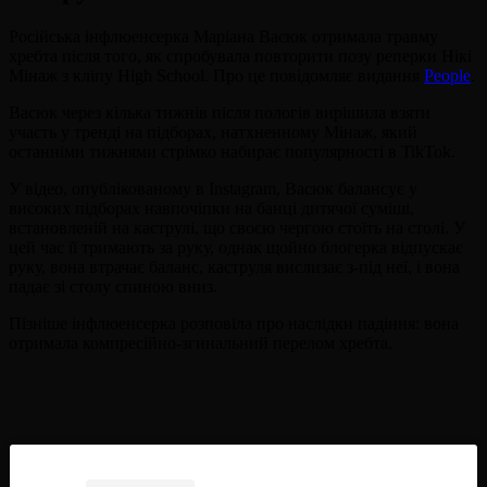
Російська інфлюенсерка Маріана Васюк отримала травму
хребта після того, як спробувала повторити позу реперки Нікі
Мінаж з кліпу High School. Про це повідомляє видання
People
.
Васюк через кілька тижнів після пологів вирішила взяти
участь у тренді на підборах, натхненному Мінаж, який
останніми тижнями стрімко набирає популярності в TikTok.
У відео, опублікованому в Instagram, Васюк балансує у
високих підборах навпочіпки на банці дитячої суміші,
встановленій на каструлі, що своєю чергою стоїть на столі. У
цей час її тримають за руку, однак щойно блогерка відпускає
руку, вона втрачає баланс, каструля вислизає з-під неї, і вона
падає зі столу спиною вниз.
Пізніше інфлюенсерка розповіла про наслідки падіння: вона
отримала компресійно-згинальний перелом хребта.