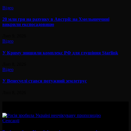
Відео
20 млн грн на рахунку в Австрії: на Хмельниччині
викрили експосадовицю
Лип 9, 2026
Відео
У Криму знищили комплекс РФ для глушіння Starlink
Лип 8, 2026
Відео
У Венесуелі стався потужний землетрус
Лип 8, 2026
Вам буде цікав
Сенсації