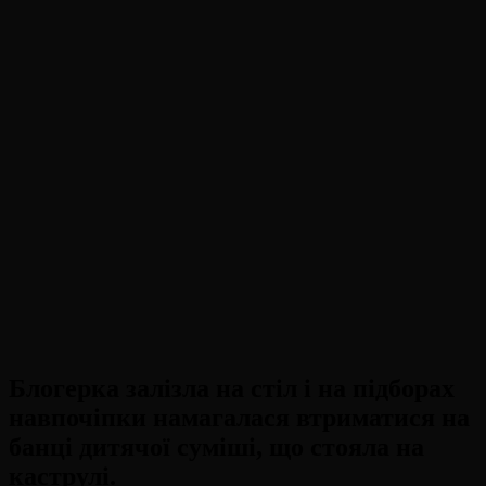
Блогерка залізла на стіл і на підборах
навпочіпки намагалася втриматися на
банці дитячої суміші, що стояла на
каструлі.