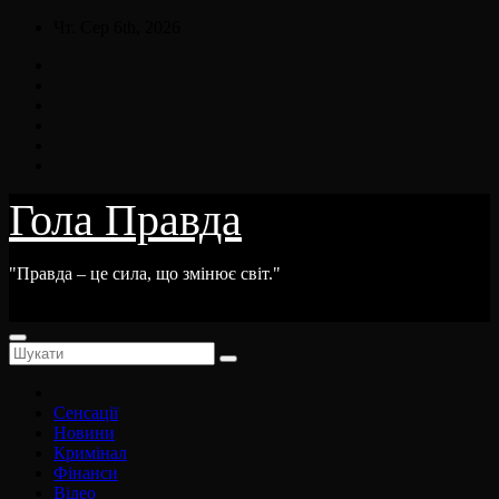
Skip
Чт. Сер 6th, 2026
to
content
Гола Правда
"Правда – це сила, що змінює світ."
Сенсації
Новини
Кримінал
Фінанси
Відео