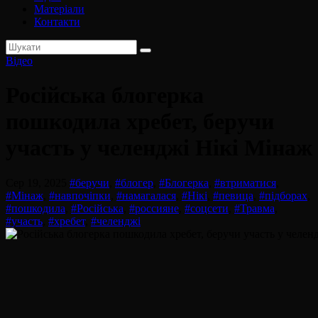
Матеріали
Контакти
Відео
Російська блогерка
пошкодила хребет, беручи
участь у челенджі Нікі Мінаж
Сер 19, 2025
#беручи
,
#блогер
,
#Блогерка
,
#втриматися
,
#Мінаж
,
#навпочіпки
,
#намагалася
,
#Нікі
,
#певица
,
#підборах
,
#пошкодила
,
#Російська
,
#россияне
,
#соцсети
,
#Травма
,
#участь
,
#хребет
,
#челенджі