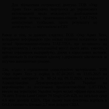
Для збільшення потужності двигуна ТОВ «Укр
Армо Тех» активно зверталося до українських
автокомпаній щодо можливості дообладнання
двигунів легких бронемашин-пікапів UAT-TISA
нештатними турбінами, проте результату не
досягнуто», — наголосили в СБУ.
Разом із тим, за даними слідства, ТОВ «Укр Армо Тех»,
володіючи інформацією про низькі технічні показники своєї
легкої бронемашини-пікапа UAT-TISA, що впливають на
продуктивність і експлуатаційні якості цього авто, умисно, з
метою отримання надприбутку, діючи з корисливих мотивів,
здійснювало їх постачання одному з державних замовників за
штучно завищеними цінами.
Так, згідно з отриманими спецслужбою матеріалами, ТОВ
«Укр Армо Тех» у період із 07.04.2025 по 13.05.2025 на
виконання контракту № 88-24 від 09.11.2024, укладеного з
Адміністрацією Держприкордонслужби України на
виробництво та постачання бронеавтомобілів UAT-TISA,
ввезло на територію України через чеські «фірми-прокладки»
78 авто Toyota Land Cruiser 79 Single Cab 4.2L на загальну суму
4,6 млн доларів США. При цьому їхня фактична вартість в
ОАЕ становить близько 2,7 млн доларів США.