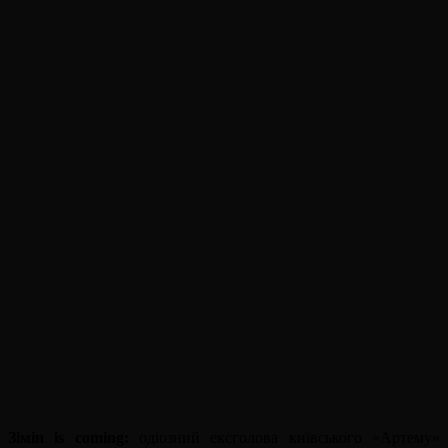
Зімін is coming:
одіозний ексголова київського «Артему»