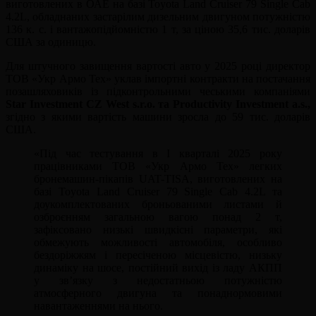
виготовлених в ОАЕ на базі Toyota Land Cruiser 79 Single Cab
4.2L, обладнаних застарілим дизельним двигуном потужністю
136 к. с. і вантажопідйомністю 1 т, за ціною 35,6 тис. доларів
США за одиницю.
Для штучного завищення вартості авто у 2025 році директор
ТОВ «Укр Армо Тех» уклав імпортні контракти на постачання
позашляховиків із підконтрольними чеськими компаніями
Star Investment CZ West s.r.o. та Productivity Investment a.s.,
згідно з якими вартість машини зросла до 59 тис. доларів
США.
«Під час тестування в I кварталі 2025 року
працівниками ТОВ «Укр Армо Тех» легких
бронемашин-пікапів UAT-TISA, виготовлених на
базі Toyota Land Cruiser 79 Single Cab 4.2L та
доукомплектованих броньованими листами й
озброєнням загальною вагою понад 2 т,
зафіксовано низькі швидкісні параметри, які
обмежують можливості автомобіля, особливо
бездоріжжям і пересіченою місцевістю, низьку
динаміку на шосе, постійний вихід із ладу АКПП
у зв’язку з недостатньою потужністю
атмосферного двигуна та понаднормовими
навантаженнями на нього.