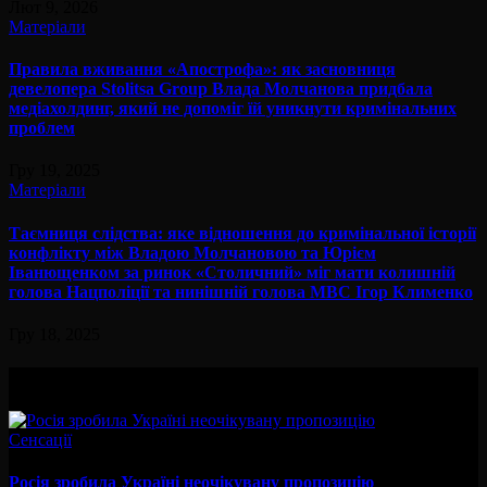
Лют 9, 2026
Матеріали
Правила вживання «Апострофа»: як засновниця
девелопера Stolitsa Group Влада Молчанова придбала
медіахолдинг, який не допоміг їй уникнути кримінальних
проблем
Гру 19, 2025
Матеріали
Таємниця слідства: яке відношення до кримінальної історії
конфлікту між Владою Молчановою та Юрієм
Іванющенком за ринок «Столичний» міг мати колишній
голова Нацполіції та нинішній голова МВС Ігор Клименко
Гру 18, 2025
Вам буде цікав
Сенсації
Росія зробила Україні неочікувану пропозицію