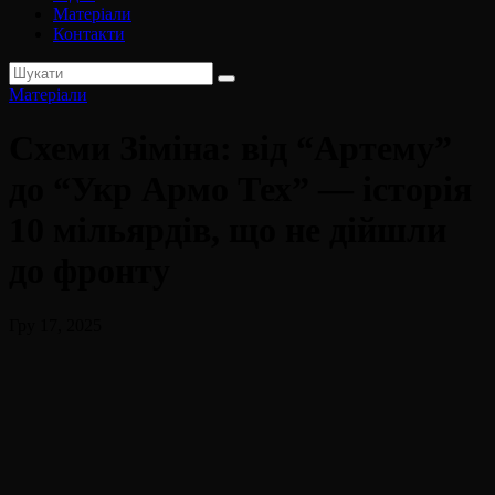
Матеріали
Контакти
Матеріали
Схеми Зіміна: від “Артему”
до “Укр Армо Тех” — історія
10 мільярдів, що не дійшли
до фронту
Гру 17, 2025