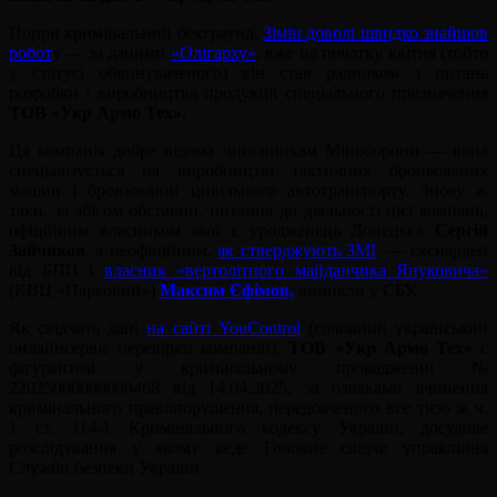
Попри кримінальний бекграунд,
Зімін доволі швидко знайшов
робот
у — за даними
«Олігарху»
, вже на початку квітня (тобто
у статусі обвинуваченого) він став радником з питань
розробки і виробництва продукції спеціального призначення
ТОВ «Укр Армо Тех».
Ця компанія добре відома чиновникам Міноборони — вона
спеціалізується на виробництві тактичних броньованих
машин і бронюванні цивільного автотранспорту. Знову ж
таки, за збігом обставин, питання до діяльності цієї компанії,
офіційним власником якої є уродженець Донецька
Сергій
Зайчиков
, а неофіційним,
як стверджують ЗМІ
, — екснардеп
від БПП і
власник «вертолітного майданчика Януковича»
(КВЦ «Парковий»)
Максим Єфімов,
виникли у СБУ.
Як свідчать дані
на сайті YouControl
(головний український
онлайнсервіс перевірки компаній),
ТОВ «Укр Армо Тех»
є
фігурантом у кримінальному провадженні №
22025000000000468 від 14.04.2025, за ознаками вчинення
кримінального правопорушення, передбаченого все тією ж ч.
1 ст. 114-1 Кримінального кодексу України, досудове
розслідування у якому веде Головне слідче управління
Служби безпеки України.