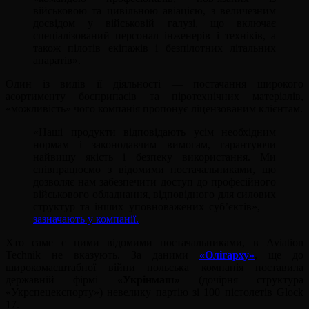
військовою та цивільною авіацією, з величезним
досвідом у військовій галузі, що включає
спеціалізований персонал інженерів і техніків, а
також пілотів екіпажів і безпілотних літальних
апаратів».
Один із видів її діяльності — постачання широкого
асортименту боєприпасів та піротехнічних матеріалів,
«можливість» чого компанія пропонує ліцензованим клієнтам.
«Наші продукти відповідають усім необхідним
нормам і законодавчим вимогам, гарантуючи
найвищу якість і безпеку використання. Ми
співпрацюємо з відомими постачальниками, що
дозволяє нам забезпечити доступ до професійного
військового обладнання, відповідного для силових
структур та інших уповноважених суб’єктів», —
зазначають у компанії.
Хто саме є цими відомими постачальниками, в Aviation
Technik не вказують. За даними
«Олігарху»
, ще до
широкомасштабної війни польська компанія поставила
державній фірмі
«Укрінмаш»
(дочірня структура
«Укрспецекспорту») невелику партію зі 100 пістолетів Glock
17.