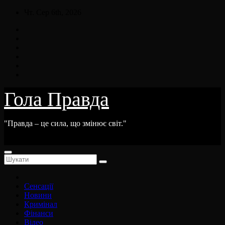
Skip
Чт. Сер 6th, 2026
to
content
Гола Правда
"Правда – це сила, що змінює світ."
Сенсації
Новини
Кримінал
Фінанси
Відео