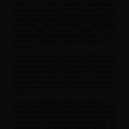
Крім цього, як свідчать матеріали кримінального
провадження, директор ТОВ «Укр Армо Тех» та
його заступники у змові з власником і директором
ТОВ «Тактікал Технолоджі» налагодили механізм
постачання бронеавтомобілів, обладнаних
засобами РЕБ неналежної якості, які не
забезпечують їхній протидроновий захист під час
виконання бойових завдань Збройних Сил
України.
Зокрема, вони досягли згоди щодо встановлення
на бронеавтомобілі GYURZA 01, GYURZA 02 та
TISA засобів РЕБ ТОВ «Тактікал Технолоджі»
різних модифікацій, виготовлених із дешевих
компонентів низької якості та технічних
характеристик, за штучно завищеними цінами з
метою отримання прибутку, що значно перевищує
25 %.
Так, під час проведення ТОВ «Укр Армо Тех» та
ТОВ «Тактікал Технолоджі» випробувань засобів
РЕБ «МOROK 5» на базі бронеавтомобіля TISA в
умовах, наближених до бойових, зафіксовано їхню
непридатність протидіяти FPV-дронам, які не
пригнічували дію тестових ударних БПЛА, що