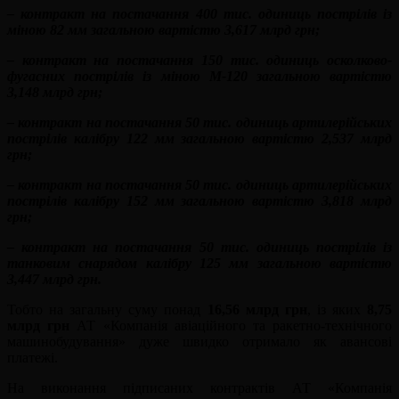
– контракт на постачання 400 тис. одиниць пострілів із
міною 82 мм загальною вартістю 3,617 млрд грн;
– контракт на постачання 150 тис. одиниць осколково-
фугасних пострілів із міною М-120 загальною вартістю
3,148 млрд грн;
– контракт на постачання 50 тис. одиниць артилерійських
пострілів калібру 122 мм загальною вартістю 2,537 млрд
грн;
– контракт на постачання 50 тис. одиниць артилерійських
пострілів калібру 152 мм загальною вартістю 3,818 млрд
грн;
– контракт на постачання 50 тис. одиниць пострілів із
танковим снарядом калібру 125 мм загальною вартістю
3,447 млрд грн.
Тобто на загальну суму понад
16,56 млрд грн
, із яких
8,75
млрд грн
АТ «Компанія авіаційного та ракетно-технічного
машинобудування» дуже швидко отримало як авансові
платежі.
На виконання підписаних контрактів АТ «Компанія