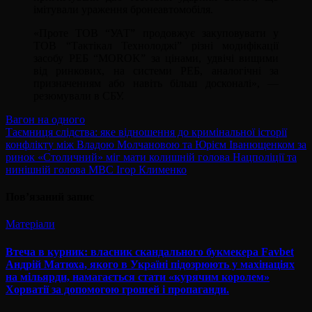
імітували ураження бронеавтомобіля.
«Проте ТОВ “УАТ” продовжує закуповувати у
ТОВ “Тактікал Технолоджі” різні модифікації
засобу РЕБ “МOROK” за цінами, удвічі вищими
від ринкових, на системи РЕБ, аналогічні за
призначенням або навіть більш досконалі», —
резюмували в СБУ.
Навігація
Вагон на одного
Таємниця слідства: яке відношення до кримінальної історії
записів
конфлікту між Владою Молчановою та Юрієм Іванющенком за
ринок «Столичний» міг мати колишній голова Нацполіції та
нинішній голова МВС Ігор Клименко
Пов’язаний запис
Матеріали
Втеча в курник: власник скандального букмекера Favbet
Андрій Матюха, якого в Україні підозрюють у махінаціях
на мільярди, намагається стати «курячим королем»
Хорватії за допомогою грошей і пропаганди.