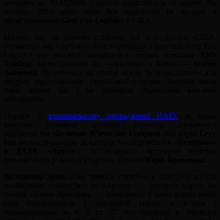
контракт до 30.12.2019, і просто привласнила ці кошти. На
початку 2019 року Зімін був присутнім на зустрічі з
представниками
Grey Fox Logistics
у США.
Цікаво, що, за даними слідства, 1,5 млн доларів США,
отриманих від «Артему», було переказано з рахунків Grey Fox
Logistics на рахунки маловідомої чеської компанії
Rich
Trading
, зареєстрованої на «ноунейма» з Києва —
Олену
Зайченко.
Теоретично, ці кошти могли бути «відкатом» для
щедрих представників української сторони, завдяки яким
наша країна так і не отримала стратегічно важливе
обладнання.
Підозри у
кримінальному провадженні НАБУ
за цими
фактами отримали тодішній директор державного
підприємства
«Безпека» В’ячеслав Глазунов
(він обрав
Grey
Fox
як постачальника за контрактом, підписаним
«Безпекою»
з ДАХК «Артем»
) та колишній заступник міністра
економічного розвитку і торгівлі України
Юрій Бровченко.
Володимир Зімін,
поки тривало слідство, у 2020 році досить
неочікувано повернувся до «Артему» — причому одразу на
посаду голови правління — президента. І через кілька років
став підозрюваним у зазначеній справі, а згодом і
обвинуваченим за ч. 5 ст. 27 (пособництво у вчиненні