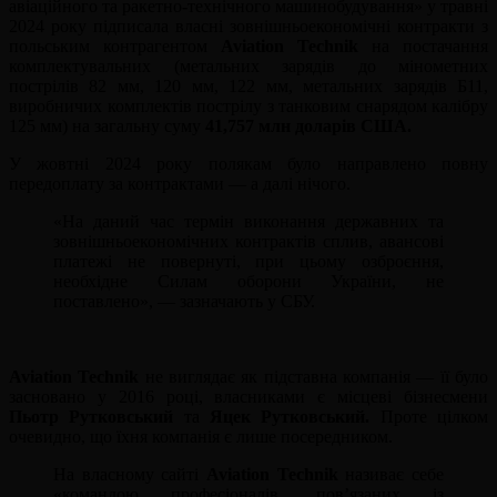
авіаційного та ракетно-технічного машинобудування» у травні
2024 року підписала власні зовнішньоекономічні контракти з
польським контрагентом
Aviation Technik
на постачання
комплектувальних (метальних зарядів до мінометних
пострілів 82 мм, 120 мм, 122 мм, метальних зарядів Б11,
виробничих комплектів пострілу з танковим снарядом калібру
125 мм) на загальну суму
41,757 млн доларів США.
У жовтні 2024 року полякам було направлено повну
передоплату за контрактами — а далі нічого.
«На даний час термін виконання державних та
зовнішньоекономічних контрактів сплив, авансові
платежі не повернуті, при цьому озброєння,
необхідне Силам оборони України, не
поставлено», — зазначають у СБУ.
Aviation Technik
не виглядає як підставна компанія — її було
засновано у 2016 році, власниками є місцеві бізнесмени
Пьотр Рутковський
та
Яцек Рутковський.
Проте цілком
очевидно, що їхня компанія є лише посередником.
На власному сайті
Aviation Technik
називає себе
«командою професіоналів, пов’язаних із