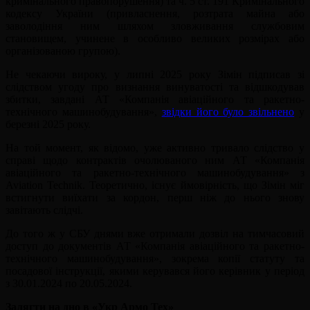
кримінального правопорушення) та ч. 5 ст. 191 Кримінального
кодексу України (привласнення, розтрата майна або
заволодіння ним шляхом зловживання службовим
становищем, учинене в особливо великих розмірах або
організованою групою).
Не чекаючи вироку, у липні 2025 року Зімін підписав зі
слідством угоду про визнання винуватості та відшкодував
збитки, завдані АТ «Компанія авіаційного та ракетно-
технічного машинобудування»,
звідки його було звільнено
у
березні 2025 року.
На той момент, як відомо, уже активно тривало слідство у
справі щодо контрактів очолюваного ним АТ «Компанія
авіаційного та ракетно-технічного машинобудування» з
Aviation Technik. Теоретично, існує ймовірність, що Зімін міг
встигнути виїхати за кордон, перш ніж до нього знову
завітають слідчі.
До того ж у СБУ днями вже отримали дозвіл на тимчасовий
доступ до документів АТ «Компанія авіаційного та ракетно-
технічного машинобудування», зокрема копії статуту та
посадової інструкції, якими керувався його керівник у період
з 30.01.2024 по 20.05.2024.
Залягти на дно в «Укр Армо Тех»