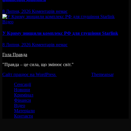
8 Липня, 2026
Коментарів немає
Відео
У Криму знищили комплекс РФ для глушіння Starlink
8 Липня, 2026
Коментарів немає
Гола Правда
"Правда – це сила, що змінює світ."
Сайт працює на WordPress
|
Тема:Newsup за
Themeansar
.
Сенсації
Новини
Кримінал
Фінанси
Відео
Матеріали
Контакти