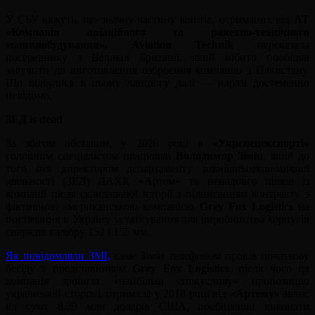
У СБУ кажуть, що значну частину коштів, отриманих від
АТ
«Компанія авіаційного та ракетно-технічного
машинобудування», Aviation Technik
переказала
посереднику з Великої Британії, який нібито пообіцяв
залучити до виготовлення озброєння компанію з Пакистану.
Що відбулося в цьому ланцюгу далі — наразі достеменно
невідомо.
ЗЕД is dead
За збігом обставин, у 2020 році в
«Укрспецекспорті»
головним спеціалістом працював
Володимир Зімін
, який до
того був директором департаменту зовнішньоекономічної
діяльності (ЗЕД) ДАХК «Артем» та ненадовго пішов із
компанії після скандальної історії з підписанням контракту з
фіктивною американською компанією
Grey Fox Logistics
на
постачання в Україну устаткування для виробництва корпусів
снарядів калібру 152 і 155 мм.
Як повідомляли ЗМІ,
саме Зімін телефоном провів початкову
бесіду з представником
Grey Fox Logistics
, після чого ця
компанія зробила «найбільш спокусливу» пропозицію
українській стороні, отримала у 2018 році від
«Артему»
аванс
на суму 8,29 млн доларів США, пообіцявши виконати