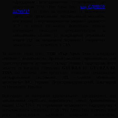
«Досудовим розслідуванням установлено, що
директором ТОВ «Укр Армо Тех» (
код ЄДРПОУ
44799717
) та його заступниками із залученням
третіх осіб організовано протиправний механізм,
пов’язаний із перешкоджанням законній діяльності
ЗСУ та інших військових формувань шляхом
постачання неякісних бронеавтомобілів за
завищеними цінами та розкрадання державних
коштів під час виконання державних оборонних
замовлень», — зазначили в СБУ.
За даними спецслужб,
ТОВ «Укр Армо Тех»
є компанією
серійного виробництва бронеавтомобілів, призначених для
транспортування особового складу силових підрозділів, його
захисту та вогневої підтримки
GYURZA 01
,
GYURZA 02
,
TISA,
яка постачає свою продукцію, обладнану спеціальними
антидроновими системами, ДП «Агенція оборонних
закупівель» МО України, Держприкордонслужбі, Нацгвардії
та Нацполіції України.
Відповідно до матеріалів кримінального провадження, для
здешевлення серійного виробництва легкої бронемашини-
пікапа UAT-TISA та отримання незаконного надприбутку з
держзамовлень керівники ТОВ «Укр Армо Тех» із грудня 2024
року організували закупівлю цивільних автомобілів,