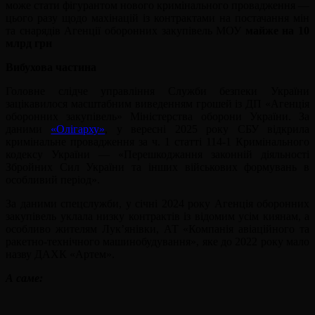
може стати фігурантом нового кримінального провадження —
цього разу щодо махінацій із контрактами на постачання мін
та снарядів Агенції оборонних закупівель МОУ
майже на 10
млрд грн
Вибухова частина
Головне слідче управління Служби безпеки України
зацікавилося масштабним виведенням грошей із ДП «Агенція
оборонних закупівель» Міністерства оборони України. За
даними
«Олігарху»
, у вересні 2025 року СБУ відкрила
кримінальне провадження за ч. 1 статті 114-1 Кримінального
кодексу України — «Перешкоджання законній діяльності
Збройних Сил України та інших військових формувань в
особливий період».
За даними спецслужби, у січні 2024 року Агенція оборонних
закупівель уклала низку контрактів із відомим усім киянам, а
особливо жителям Лук’янівки, АТ «Компанія авіаційного та
ракетно-технічного машинобудування», яке до 2022 року мало
назву ДАХК «Артем».
А саме: