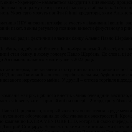
г, який «Укренерго» намагається відсудити в цивільному процесі)
 боргом і при цьому не втратити фінансову стабільність. Тобто 
ористь Укренерго можуть прийти й інші кредитори, яким Альянс з
мативів НБУ, численні штрафи за участь у відмиванні коштів, зв
вий пакет, з яким регулятор повинен вивести фінустанову з рин
аглядової ради і фактичний власник банку Альянс Павло Щербань
ербань, видобувний бізнес в Івано-Франківській області, а тако
ний стан банку, в якому головує Павло Щербань. До слова, ці де
до Антимонопольного комітету ще в 2023 році.
нь є акціонером, і де заявлений статутний капітал становить по 
 КВЕД першої компанії – оптова торгівля пальним, будівництво с
рендованого нерухомого майна. У другій – оптова торгівля відх
 компанія має рік, щоб його внести. Однак очевидний масштаб, 
ється інвестувати – принаймні на папері – 2 млрд грн у бізнеси
Павла Парцевского, который является основателем в ряде мелки
ки кухонного оборудования до обслуживания электросетей. Кроме
ую компанию EXTRA VENTURE LTD, которая, в свою очередь, з
н Дмитрий Сницарук. Человек с такими же инициалами фигурирова
ирмы российской АФК Система олигарха Владимира Евтушенкова