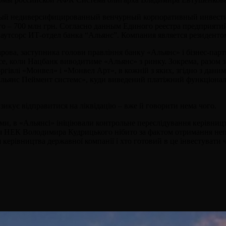
тый недиверсифицированный венчурный корпоративный инвес
ого – 700 млн грн. Согласно данным Единого реестра предприяти
аутсорс ИТ-отдел банка “Альянс”. Компания является резиденто
ова, заступника голови правління банку «Альянс» і бізнес-пар
и все, коли Нацбанк виводитиме «Альянс» з ринку. Зокрема, разо
ргівлі «Монвел» і «Монвел Арт», в кожній з яких, згідно з даним
«Альянс Пеймент системс», куди виведений платіжний функціонал
зикує відправитися на ліквідацію – вже й говорити нема чого.
ами, в «Альянсі» ініціювали контрольне переслідування керівни
 НЕК Володимира Кудрицького нібито за фактом отримання непра
 керівництва державної компанії і хто готовий в це інвестувати 