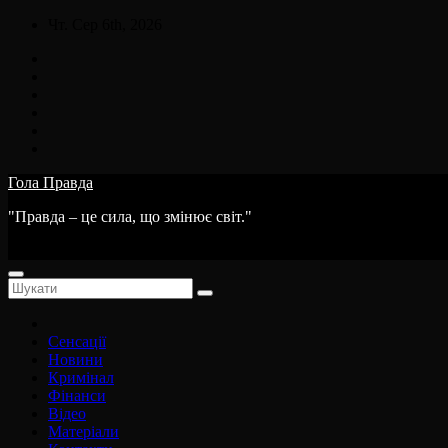
Skip
Чт. Сер 6th, 2026
to
content
Гола Правда
"Правда – це сила, що змінює світ."
Сенсації
Новини
Кримінал
Фінанси
Відео
Матеріали