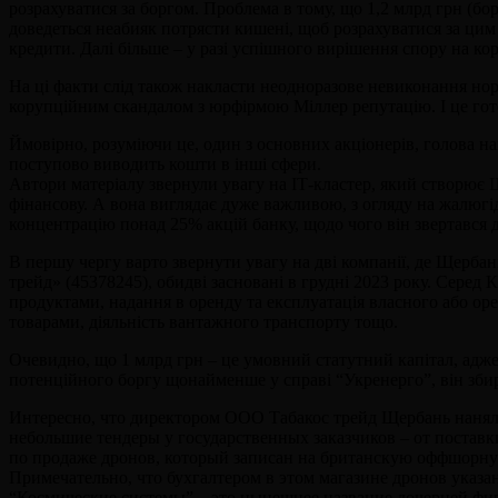
розрахуватися за боргом. Проблема в тому, що 1,2 млрд грн (бор
доведеться неабияк потрясти кишені, щоб розрахуватися за цим
кредити. Далі більше – у разі успішного вирішення спору на к
На ці факти слід також накласти неодноразове невиконання нор
корупційним скандалом з юрфірмою Міллер репутацію. І це гото
Ймовірно, розуміючи це, один з основних акціонерів, голова н
поступово виводить кошти в інші сфери.
Автори матеріалу звернули увагу на ІТ-кластер, який створює Щ
фінансову. А вона виглядає дуже важливою, з огляду на жалюгід
концентрацію понад 25% акцій банку, щодо чого він звертався 
В першу чергу варто звернути увагу на дві компанії, де Щерба
трейд» (45378245), обидві засновані в грудні 2023 року. Серед
продуктами, надання в оренду та експлуатація власного або о
товарами, діяльність вантажного транспорту тощо.
Очевидно, що 1 млрд грн – це умовний статутний капітал, адже
потенційного боргу щонайменше у справі “Укренерго”, він збира
Интересно, что директором ООО Табакос трейд Щербань нанял 
небольшие тендеры у государственных заказчиков – от постав
по продаже дронов, который записан на британскую оффшорн
Примечательно, что бухгалтером в этом магазине дронов указа
“Космические системы” – это нынешнее название дочерней ф