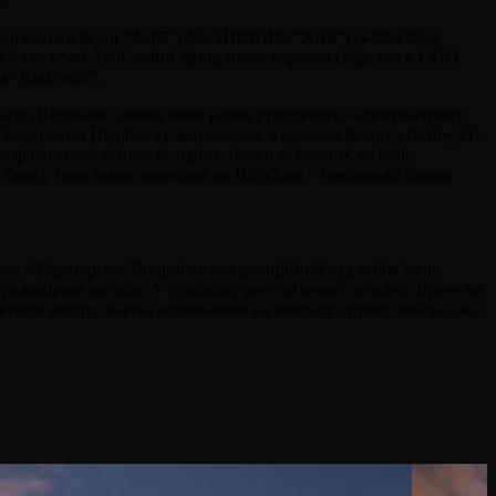
тиционный фонд “АЛБ” (АО ЗНИКИФ “АЛБ”) (44991355),
й и системы YouControl, фонд инвестировал средства в ООО
м “Дія.Сити”.
тнера Щербаня, з яким вони разом створюють «альтернативну
м з Бочаровим Щербань є акціонером згаданого фонду «АЛБ», ІТ-
и фінансової звітності, одних тільки основних засобів
 банку і яка також записана на Щербаня – показники також
цтва «Укренерго»: Вищий антикорупційний суд зобов’язав
вомірної вигоди. У судовому реєстрі немає деталей, проте на
чималі кошти, навіть незважаючи на невдалу спробу хабара, яку