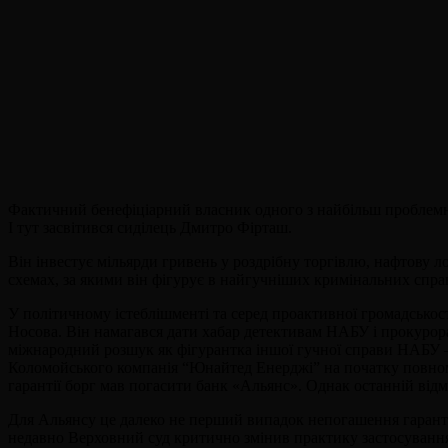
Фактичний бенефіціарний власник одного з найбільш проблемни
І тут засвітився сиділець Дмитро Фірташ.
Він інвестує мільярди гривень у роздрібну торгівлю, нафтову ло
схемах, за якими він фігурує в найгучніших кримінальних справ
У політичному істеблішменті та серед проактивної громадськос
Носова. Він намагався дати хабар детективам НАБУ і прокурор
міжнародний розшук як фігурантка іншої гучної справи НАБУ –
Коломойського компанія “Юнайтед Енерджі” на початку повнома
гарантії борг мав погасити банк «Альянс». Однак останній від
Для Альянсу це далеко не перший випадок непогашення гаранті
недавно Верховний суд критично змінив практику застосування 