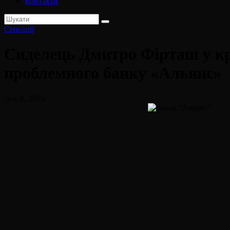
Контакти
Сенсації
Сиделець Дмитро Фірташ у кр
проблемного банку «Альянс»
Лис 6, 2025