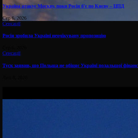
Україна атакує Москву, поки Росія б'є по Києву – ЦПД
Сер 6, 2026
Сенсації
Росія зробила Україні неочікувану пропозицію
Сер 6, 2026
Сенсації
Туск заявив, що Польща не обіцяє Україні подальшої фінан
Лип 8, 2026
Вам буде цікав