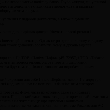
 – це левова частка капіталу банку. Грубо кажучи, фінустанові
повертати депозити вкладникам і продовжувати видавати
аборгував чималі суми.
инувачення у підробці документів, а також підмочену
ку.
, очевидно, вирішив диверсифікувати власні ризики і
ж інвестиції в елеватор. Однак не розкрили ключову складову –
талі також дозволять зрозуміти, чому Щербань відклав
1 млрд грн. Це ТОВ «Навіум Нафта» (45172957) і ТОВ «Табакос
поруд електропостачання, оптова торгівля хімічними
одами та брухтом, торгівля тютюновими виробами, іншими
який окреслив для себе Павло Щербань: маючи 1,2 млрд грн
, які жодним чином не пов’язані з банківським сектором.
х торговых фирм, часть из которых даже выигрывает
 того, Парцевский также является директором онлайн-магазина
аписана на жительницу Французской Полинезии.
л в качестве контакта заказчика в системе Prozorro для АО
.