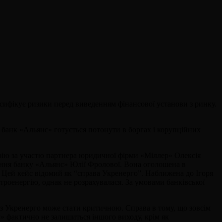
ифікує ризики перед виведенням фінансової установи з ринку.
як банк «Альянс» готується потонути в боргах і корупційних
торію за участю партнера юридичної фірми «Міллер» Олексія
ління банку «Альянс» Юлії Фролової. Вона оголошена в
 Цей кейс відомий як “справа Укренерго”. Наближена до Ігоря
оенергію, однак не розрахувалася. За умовами банківської
з Укренерго може стати критичною. Справа в тому, що зовсім
» фактично не залишиться іншого виходу, крім як