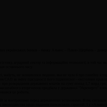
х українських банків – банку Альянс – Павло Щербань – диверс
гістику, аграрний сектор та інформаційні технології, в той час 
ах останнього часу.
ті, мабуть, не залишилося людини, яка не чула б про ганебну іс
ам САП за зміну підсудності його підзахисної – ексголови прав
 про розкрадання державних коштів на суму понад 1,7 млрд грн.
сштабного вторгнення придбала у державної “Укренерго” електр
мовився це робити.
й за контрактами перед державними установами. Втім, ситуація 
законодавства щодо надання банківських гарантій. І у «Альянсу