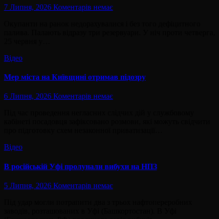
7 Липня, 2026
Коментарів немає
Окупанти на ранок недорахувалися і без того дефіцитного
палива. Палають відразу три резервуари. У ніч проти четверга,
25 червня у…
Відео
Мер міста на Київщині отримав підозру
6 Липня, 2026
Коментарів немає
Під час проведення негласних слідчих дій у службовому
кабінеті посадовця зафіксовано розмови, які можуть свідчити
про підготовку схем незаконної приватизації…
Відео
В російській Уфі пролунали вибухи на НПЗ
5 Липня, 2026
Коментарів немає
Під удар могли потрапити два з трьох нафтопереробних
заводів, розташованих в Уфі (Башкортостан). В Уфі