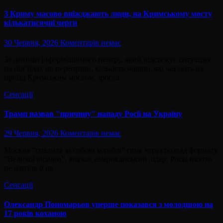
З Криму масово виїжджають люди, на Кримському мосту
кількатисячні черги
30 Червня, 2026
Коментарів немає
За даними інформаційного центру, який відстежує ситуацію
на під’їздах до переправи, кількість машин, які чекають на
проїзд Кримським мостом, зросла…
Сенсації
Трамп назвав "причину" нападу Росії на Україну
29 Червня, 2026
Коментарів немає
Москва “спалила за собою кораблі” саме через розпад формату
“Великої вісімки”, вважає американський лідер. Росія нібито
не напала б на…
Сенсації
Олександр Пономарьов уперше показався з молодшою на
17 років коханою