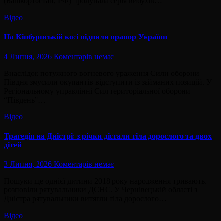
(Башкортостан, РФ) пролунала серія вибухів…
Відео
На Кінбурнській косі підняли прапор України
4 Липня, 2026
Коментарів немає
Внаслідок потужного вогневого ураження Сили оборони
Півдня змусили окупантів відступити із займаних позицій. У
Регіональному управлінні Сил територіальної оборони
“Південь”…
Відео
Трагедія на Дністрі: з річки дістали тіла дорослого та двох
дітей
3 Липня, 2026
Коментарів немає
Пошуки ще однієї дитини 2018 року народження тривають,
розповіли рятувальники ДСНС. У Чернівецькій області з
Дністра рятувальники витягли тіла дорослого…
Відео