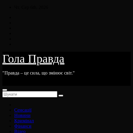
Skip
Чт. Сер 6th, 2026
to
content
Гола Правда
"Правда – це сила, що змінює світ."
Сенсації
Новини
Кримінал
Фінанси
Відео