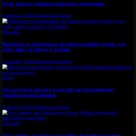
Росія зробила Україні неочікувану пропозицію
6 Серпня, 2026
Коментарів немає
Фінанси
Принтери та термопреси: як обрати надійну техніку для
дому, офісу та бізнесу в Україні
6 Серпня, 2026
Коментарів немає
Відео
20 млн грн на рахунку в Австрії: на Хмельниччині
викрили експосадовицю
9 Липня, 2026
Коментарів немає
Сенсації
Туск заявив, що Польща не обіцяє Україні подальшої