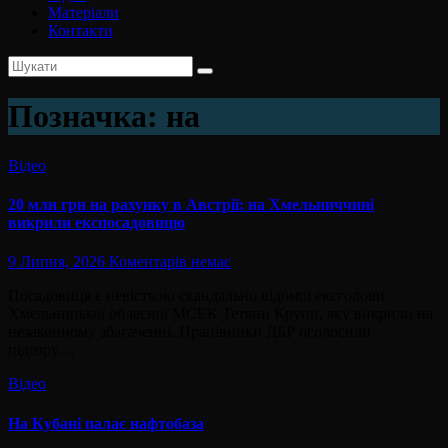
Матеріали
Контакти
Позначка:
на
Відео
20 млн грн на рахунку в Австрії: на Хмельниччині
викрили експосадовицю
9 Липня, 2026
Коментарів немає
Посадовиця є невісткою скандально відомої ексголови
Хмельницької обласної МСЕК Тетяни Крупи, яку викрили на
незаконному збагаченні. Працівники ДБР оголосили
підозру…
Відео
На Кубані палає нафтобаза