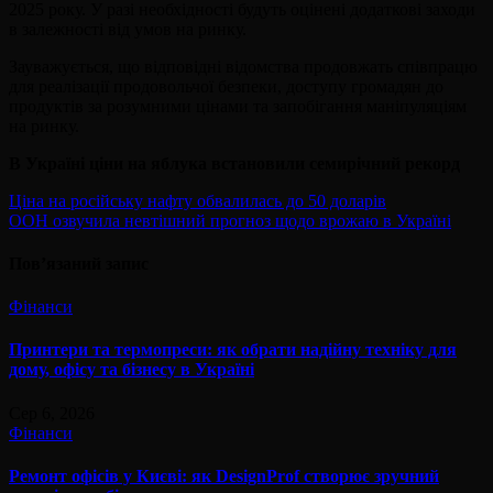
2025 року. У разі необхідності будуть оцінені додаткові заходи
в залежності від умов на ринку.
Зауважується, що відповідні відомства продовжать співпрацю
для реалізації продовольчої безпеки, доступу громадян до
продуктів за розумними цінами та запобігання маніпуляціям
на ринку.
В Україні ціни на яблука встановили семирічний рекорд
Навігація
Ціна на російську нафту обвалилась до 50 доларів
ООН озвучила невтішний прогноз щодо врожаю в Україні
записів
Пов’язаний запис
Фінанси
Принтери та термопреси: як обрати надійну техніку для
дому, офісу та бізнесу в Україні
Сер 6, 2026
Фінанси
Ремонт офісів у Києві: як DesignProf створює зручний