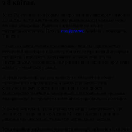
з 8 квітня.
Уряд Туреччини поінформував про зупинку експорту лимонів
з 8 квітня на тлі критичного погіршення якості врожаю через
весняні заморозки. Рішення спрямоване на захист
внутрішнього ринку. Про це
повідомляє
Anadolu у понеділок,
7 квітня.
“З метою забезпечення продовольчої безпеки здійснюється
ретельний моніторинг балансу попиту та пропозиції аграрних
продуктів і продуктів харчування, а також змін цін на
внутрішньому та зовнішньому ринках відповідними органами
влади”, – мовиться у заяві.
В уряді пояснили, що для захисту та збільшення обсягу
вітчизняного виробництва, а також для запобігання
спекулятивному зростанню цін, при необхідності
Міністерство торгівлі в координації з відповідними органами
використовує інструменти зовнішньої торговельної політики.
У цьому контексті, після оцінки ситуації з заморозками, що
мали місце в провінціях Адана, Мерсін і Хатай, прийнято
рішення про необхідність вжиття відповідних заходів.
Уряд вирішив тимчасово зупинити експорт лимонів з 8 квітня