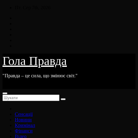
Skip
Пт. Сер 7th, 2026
to
content
Гола Правда
"Правда – це сила, що змінює світ."
Сенсації
Новини
Кримінал
Фінанси
Відео