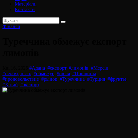
Матеріали
Контакти
Фінанси
Туреччина обмежує експорт
лимонів
Кві 16, 2025
#Адана
,
#експорт
,
#лимонів
,
#Мерсін
,
#необхідність
,
#обмежує
,
#після
,
#Пошлины
,
#продовольствие
,
#рынок
,
#Туреччина
,
#Турция
,
#фрукты
,
#Хатай
,
#экспорт