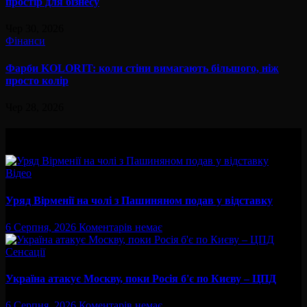
простір для бізнесу
Чер 30, 2026
Фінанси
Фарби KOLORIT: коли стіни вимагають більшого, ніж
просто колір
Чер 28, 2026
Вам буде цікав
Відео
Уряд Вірменії на чолі з Пашиняном подав у відставку
6 Серпня, 2026
Коментарів немає
Сенсації
Україна атакує Москву, поки Росія б'є по Києву – ЦПД
6 Серпня, 2026
Коментарів немає