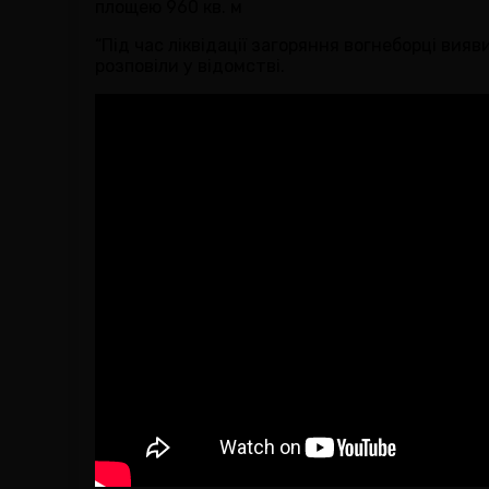
площею 960 кв. м
“Під час ліквідації загоряння вогнеборці вия
розповіли у відомстві.