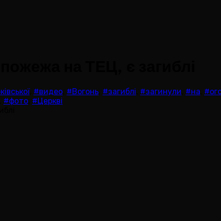
 пожежа на ТЕЦ, є загиблі
ківської
,
#видео
,
#Вогонь
,
#загиблі
,
#загинули
,
#на
,
#ог
,
#фото
,
#Церкві