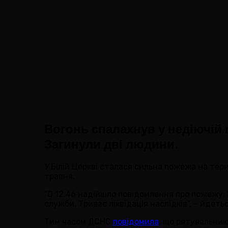
Вогонь спалахнув у недіючій 
Загинули дві людини.
У Білій Церкві сталася сильна пожежа на тери
травня.
“О 12.46 надійшло повідомлення про пожежу. З
служби. Триває ліквідація наслідків”, – йдеть
Тим часом ДСНС
повідомила
, що рятувальник