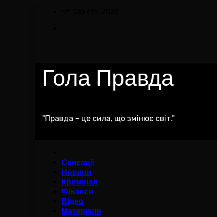
Skip
Чт. Сер 6th, 2026
to
content
Гола Правда
"Правда – це сила, що змінює світ."
Сенсації
Новини
Кримінал
Фінанси
Відео
Матеріали