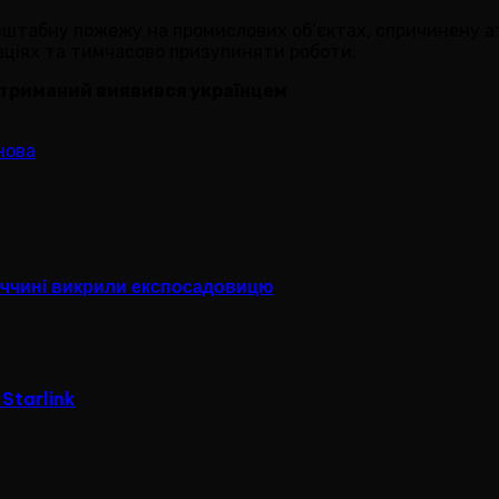
сштабну пожежу на промислових об’єктах, спричинену ат
аціях та тимчасово призупиняти роботи.
затриманий виявився українцем
нова
ниччині викрили експосадовицю
Starlink