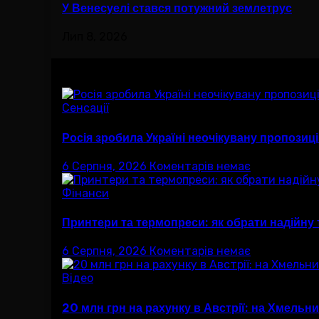
У Венесуелі стався потужний землетрус
Лип 8, 2026
Вам буде цікав
Сенсації
Росія зробила Україні неочікувану пропозиц
6 Серпня, 2026
Коментарів немає
Фінанси
Принтери та термопреси: як обрати надійну те
6 Серпня, 2026
Коментарів немає
Відео
20 млн грн на рахунку в Австрії: на Хмель