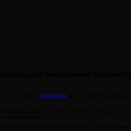
градирні для охолодження води на те
торії ТЕЦ. Про це
повідомила
прес-служба Білоцерківської
агорання сталося на одному з об’єктів. На місці події п
ся у повідомленні.
и ліквідували пожежу недіючої градирні для охолодження