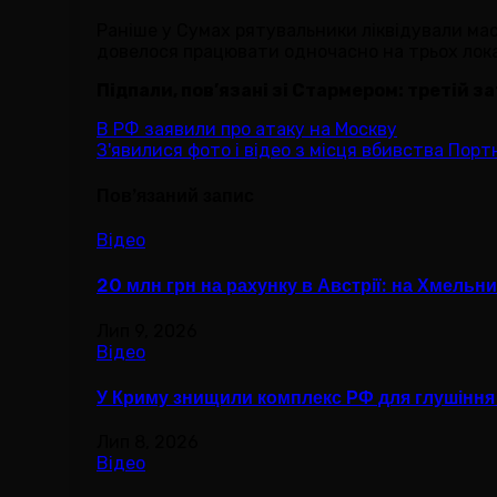
Раніше у Сумах рятувальники ліквідували ма
довелося працювати одночасно на трьох лок
Підпали, пов’язані зі Стармером: третій 
Навігація
В РФ заявили про атаку на Москву
З'явилися фото і відео з місця вбивства Порт
записів
Пов’язаний запис
Відео
20 млн грн на рахунку в Австрії: на Хмель
Лип 9, 2026
Відео
У Криму знищили комплекс РФ для глушіння 
Лип 8, 2026
Відео