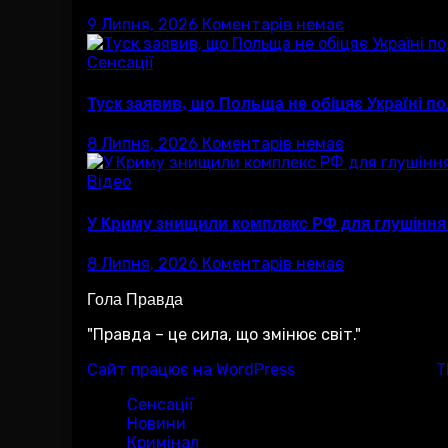
9 Липня, 2026
Коментарів немає
Сенсації
Туск заявив, що Польща не обіцяє Україні 
8 Липня, 2026
Коментарів немає
Відео
У Криму знищили комплекс РФ для глушіння 
8 Липня, 2026
Коментарів немає
Гола Правда
"Правда – це сила, що змінює світ."
Сайт працює на WordPress
|
Тема:Newsup за
T
Сенсації
Новини
Кримінал