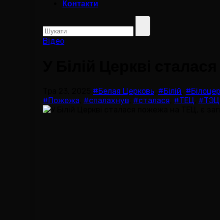
Контакти
Відео
У Білій Церкві сталася
Тра 23, 2025
#Белая Церковь
,
#Білій
,
#Білоцер
#Пожежа
,
#спалахнув
,
#сталася
,
#ТЕЦ
,
#ТЭЦ