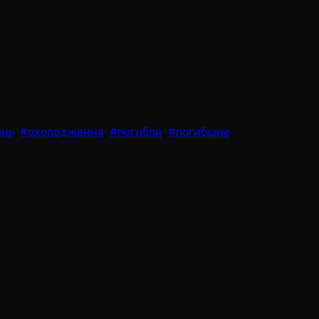
онь
,
#охолодження
,
#погибли
,
#погибшие
,