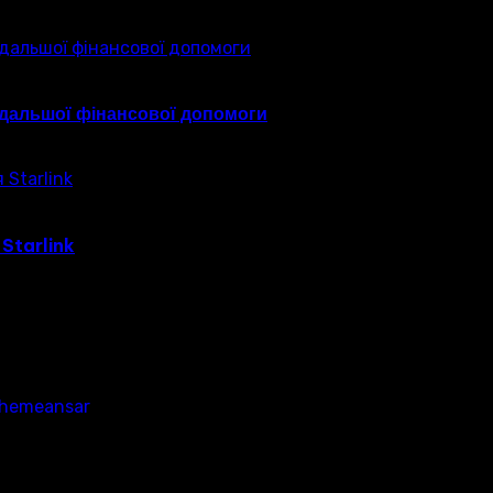
подальшої фінансової допомоги
Starlink
hemeansar
.