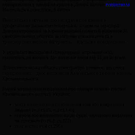
підозрюваних у нападі на суддю в Дніпрі. Про це
повідомила
Нацполіція в понеділок, 6 квітня.
Поліцейські з’ясували, що напад був пов’язаний з
професійною діяльністю потерпілої. Згодом на території
Дніпропетровської та Кіровоградської областей відбулися 38
санкціонованих обшуків за місцями проживання та в
транспортних засобах фігурантів, – йдеться в повідомленні.
У результаті масштабної спецоперації затримано осіб,
причетних до злочину. Це чоловіки віком від 33 до 36 років.
Дніпропетровська обласна прокуратура уточнює, що серед
підозрюваних – двоє мешканців Кам’янського та один житель
Кропивницького.
Наразі затриманим повідомили про підозри низкою статтей
Кримінального кодексу України:
замах на незаконне позбавлення волі або викрадення
людини (ч.3 ст.15, ч.2 ст.146)
погроза або насильство щодо судді, народного засідателя
чи присяжного (ч.2 ст.377)
хуліганство (ч.4 ст.296).