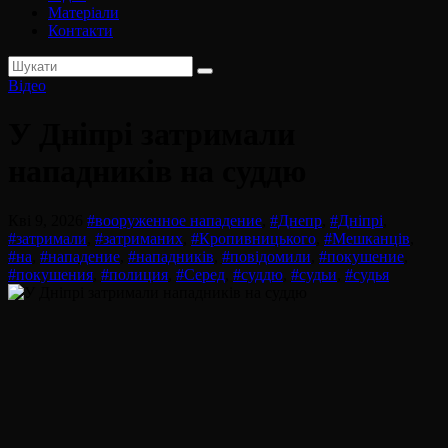
Матеріали
Контакти
Відео
У Дніпрі затримали
нападників на суддю
Кві 9, 2026
#вооруженное нападение
,
#Днепр
,
#Дніпрі
,
#затримали
,
#затриманих
,
#Кропивницького
,
#Мешканців
,
#на
,
#нападение
,
#нападників
,
#повідомили
,
#покушение
,
#покушения
,
#полиция
,
#Серед
,
#суддю
,
#судьи
,
#судья