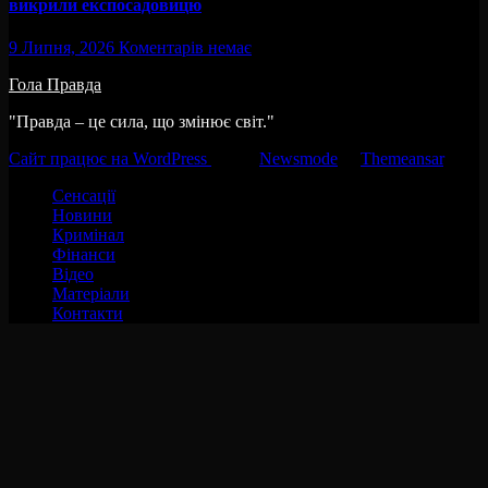
викрили експосадовицю
9 Липня, 2026
Коментарів немає
Гола Правда
"Правда – це сила, що змінює світ."
Сайт працює на WordPress
|
Тема:
Newsmode
за
Themeansar
.
Сенсації
Новини
Кримінал
Фінанси
Відео
Матеріали
Контакти