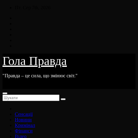
Skip
Пт. Сер 7th, 2026
to
content
Гола Правда
"Правда – це сила, що змінює світ."
Сенсації
Новини
Кримінал
Фінанси
Відео