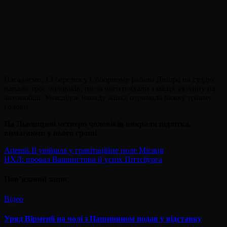
Нагадаємо, 13 березня у Соборному районі Дніпра на суддю
напали троє чоловіків, після чого поїхали з місця злочину на
автомобілі. Унаслідок нападу жінка отримала важку травму
голови.
На Львівщині четверо чоловіків викрали підлітка,
вимагаючи у нього гроші
Навігація
Artemis II увійшла у гравітаційне поле Місяця
НХЛ: провал Вашингтона й успіх Піттсбурга
записів
Пов’язаний запис
Відео
Уряд Вірменії на чолі з Пашиняном подав у відставку