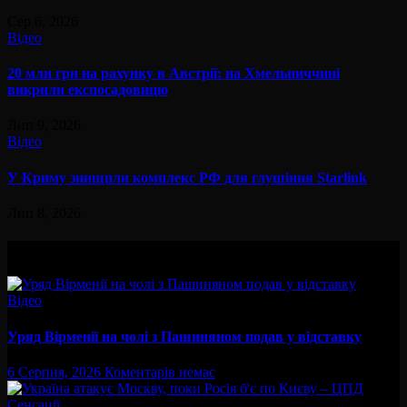
Сер 6, 2026
Відео
20 млн грн на рахунку в Австрії: на Хмельниччині
викрили експосадовицю
Лип 9, 2026
Відео
У Криму знищили комплекс РФ для глушіння Starlink
Лип 8, 2026
Вам буде цікав
Відео
Уряд Вірменії на чолі з Пашиняном подав у відставку
6 Серпня, 2026
Коментарів немає
Сенсації