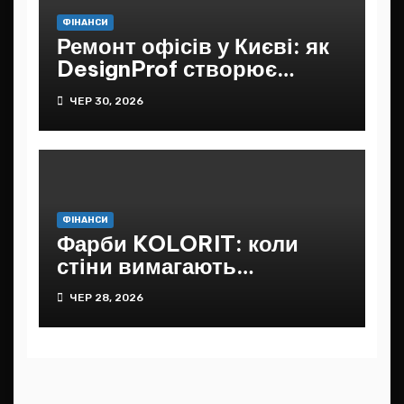
ФІНАНСИ
Ремонт офісів у Києві: як
DesignProf створює
зручний простір для
ЧЕР 30, 2026
бізнесу
ФІНАНСИ
Фарби KOLORIT: коли
стіни вимагають
більшого, ніж просто
ЧЕР 28, 2026
колір