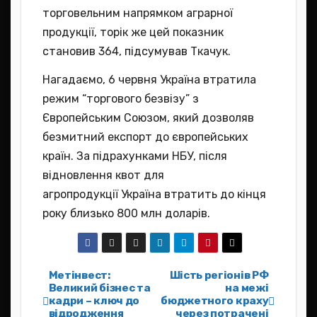
торговельним напрямком аграрної
продукції, торік же цей показник
становив 364, підсумував Ткачук.
Нагадаємо, 6 червня Україна втратила
режим “торгового безвізу” з
Європейським Союзом, який дозволяв
безмитний експорт до європейських
країн. За підрахунками НБУ, після
відновлення квот для
агропродукції Україна втратить до кінця
року близько 800 млн доларів.
Навігація
Метінвест:
Шість регіонів РФ
Великий бізнес та
на межі
кадри – ключ до
бюджетного краху
записів
відродження
через потрачені