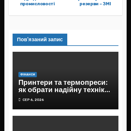
промисловості
резерви – ЗМІ
Пов’язаний запис
ФІНАНСИ
Принтери та термопреси:
як обрати надійну техніку
для дому, офісу та бізнесу
СЕР 6, 2026
в Україні