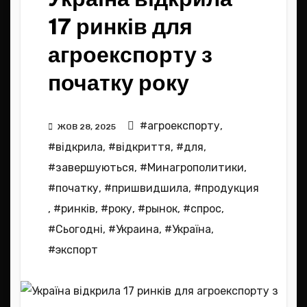
17 ринків для
агроекспорту з
початку року
#агроекспорту
,
ЖОВ 28, 2025
#відкрила
,
#відкриття
,
#для
,
#завершуються
,
#Минагрополитики
,
#початку
,
#пришвидшила
,
#продукция
,
#ринків
,
#року
,
#рынок
,
#спрос
,
#Сьогодні
,
#Украина
,
#Україна
,
#экспорт