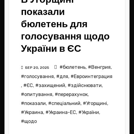
показали
бюлетень для
голосування щодо
України в ЄС
#бюлетень
,
#Венгрия
,
БЕР 20, 2025
#голосування
,
#для
,
#Евроинтеграция
,
#ЄС
,
#захищений
,
#здійснювати
,
#опитування
,
#перерахунок
,
#показали
,
#спеціальний
,
#Угорщині
,
#Украина
,
#Украина-ЕС
,
#України
,
#щодо