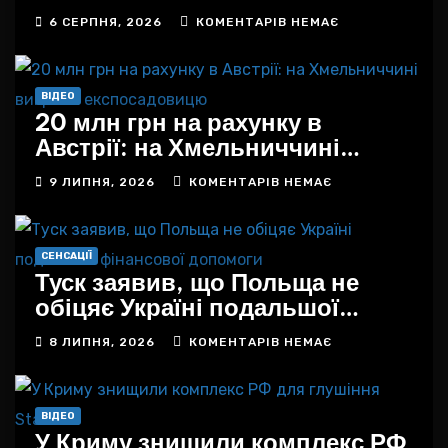
дому, офісу та бізнесу в
6 СЕРПНЯ, 2026
КОМЕНТАРІВ НЕМАЄ
Україні
ВІДЕО
20 млн грн на рахунку в
Австрії: на Хмельниччині
викрили експосадовицю
9 ЛИПНЯ, 2026
КОМЕНТАРІВ НЕМАЄ
СЕНСАЦІЇ
Туск заявив, що Польща не
обіцяє Україні подальшої
фінансової допомоги
8 ЛИПНЯ, 2026
КОМЕНТАРІВ НЕМАЄ
ВІДЕО
У Криму знищили комплекс РФ