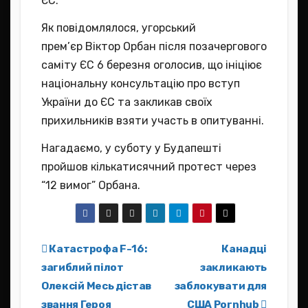
ЄС.
Як повідомлялося, угорський
прем’єр Віктор Орбан після позачергового
саміту ЄС 6 березня оголосив, що ініціює
національну консультацію про вступ
України до ЄС та закликав своїх
прихильників взяти участь в опитуванні.
Нагадаємо, у суботу у Будапешті
пройшов кількатисячний протест через
“12 вимог” Орбана.
Навігація
Катастрофа F-16:
Канадці
загиблий пілот
закликають
записів
Олексій Месь дістав
заблокувати для
звання Героя
США Pornhub