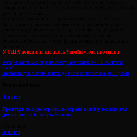
Нагадаємо, 1 травня Україна та США підписали угоду про
створення спільного Інвестиційного фонду відбудови з рівною
участю обох сторін.
Фонд буде створено на паритетних умовах – по 50% участі з
обох сторін і з рівними правами голосу. Україна залишає за
собою повний контроль над надрами, інфраструктурою та
природними ресурсами. Угода не передбачає жодних
боргових зобов’язань – мова йде виключно про інвестиції, а
не кредити.
У США пояснили, що дасть Україні угода про надра
Навігація
Катар позитивно оцінив скасування санкцій США проти
Сирії
записів
Запаси газу в Україні впали до найнижчого рівня за 11 років
Пов’язаний запис
Фінанси
Принтери та термопреси: як обрати надійну техніку для
дому, офісу та бізнесу в Україні
Сер 6, 2026
Фінанси