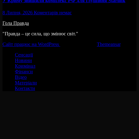
У Криму знищили комплекс РФ для глушіння Starlink
8 Липня, 2026
Коментарів немає
Гола Правда
"Правда – це сила, що змінює світ."
Сайт працює на WordPress
|
Тема:Newsup за
Themeansar
.
Сенсації
Новини
Кримінал
Фінанси
Відео
Матеріали
Контакти