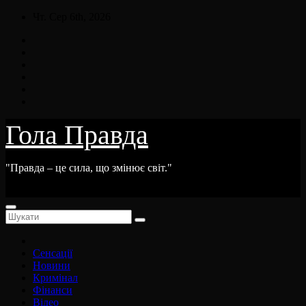
Skip
Чт. Сер 6th, 2026
to
content
Гола Правда
"Правда – це сила, що змінює світ."
Сенсації
Новини
Кримінал
Фінанси
Відео