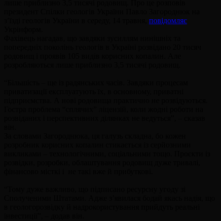
лише приблизно 3,5 тисячі родовищ. Про це розповів
президент Спілки геологів України Павло Загороднюк на
з’їзді геологів України в середу, 14 травня,
повідомляє
Укрінформ.
Фахівець нагадав, що завдяки зусиллям нинішніх та
попередніх поколінь геологів в Україні розвідано 20 тисяч
родовищ і проявів 105 видів корисних копалин. Але
розробляються лише приблизно 3,5 тисячі родовищ.
“Більшість – ще із радянських часів. Завдяки процесам
приватизації експлуатують їх, в основному, приватні
підприємства. А нові родовища практично не розвідуються.
Гостра проблема “сплячих” ліцензій, коли жодні роботи на
розвіданих і перспективних ділянках не ведуться”, – сказав
він.
За словами Загороднюка, ця галузь складна, бо кожен
розробник корисних копалин стикається із серйозними
викликами – технологічними, соціальними тощо. Проєкти із
розвідки, розробки, облаштування родовищ дуже тривалі,
фінансово місткі і не такі вже й прибуткові.
“Тому дуже важливо, що підписано ресурсну угоду зі
Сполученими Штатами. Адже з’явилася бодай якась надія, що
в геологорозвідку й надрокористування прийдуть реальні
інвестиції”, – додав він.