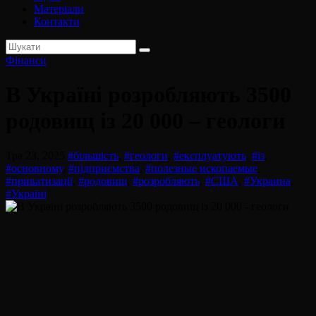
Матеріали
Контакти
Фінанси
В Україні розробляють 3500
родовищ із 20 000 – геологи
Тра 23, 2025
#більшість
,
#геологи
,
#експлуатують
,
#із
,
#основному
,
#підприємства
,
#полезные ископаемые
,
#приватизації
,
#родовищ
,
#розробляють
,
#США
,
#Украина
,
#Україні