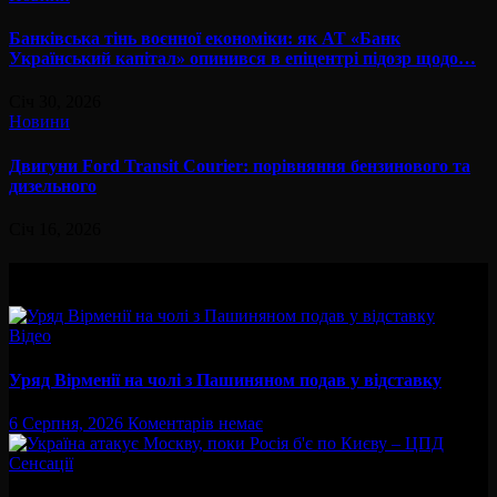
Банківська тінь воєнної економіки: як АТ «Банк
Український капітал» опинився в епіцентрі підозр щодо…
Січ 30, 2026
Новини
Двигуни Ford Transit Courier: порівняння бензинового та
дизельного
Січ 16, 2026
Вам буде цікав
Відео
Уряд Вірменії на чолі з Пашиняном подав у відставку
6 Серпня, 2026
Коментарів немає
Сенсації