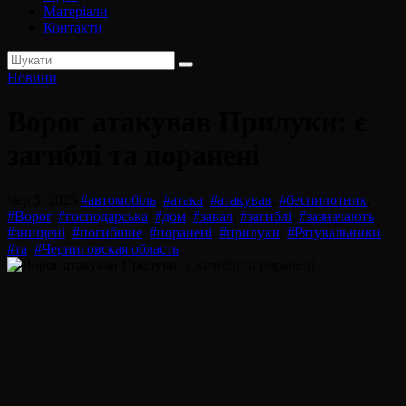
Матеріали
Контакти
Новини
Ворог атакував Прилуки: є
загиблі та поранені
Чер 5, 2025
#автомобіль
,
#атака
,
#атакував
,
#беспилотник
,
#Ворог
,
#господарська
,
#дом
,
#завал
,
#загиблі
,
#зазначають
,
#знищені
,
#погибшие
,
#поранені
,
#прилуки
,
#Рятувальники
,
#та
,
#Черниговская область