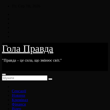
Skip
Пт. Сер 7th, 2026
to
content
Гола Правда
"Правда – це сила, що змінює світ."
Сенсації
Новини
Кримінал
Фінанси
Відео