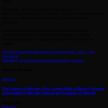
люди.
Нагадаємо, російські війська сьогодні вночі, 5
червня, атакували ракетою Харків. Згодом стало відомо, що в
результаті атаки виникла пожежа у багатоповерхівці, є
потерпілі.
Пізніше начальник Харківської обласної військової
адміністрації Олег Синєгубов опублікував на своєму
Telegram-каналі фото наслідків ворожої нічної атаки на
Харків.
Навігація
Депутат Закарпатської облради організував "схему" для
ухилянтів
записів
Офіційно: Аль-Хіляль представив нового тренера
Пов’язаний запис
Новини
The Empire of Illusions: How Genesis Built a Massive Network
of Deception Under the Guise of an Ukrainian IT Miracle
Лип 3, 2026
Новини