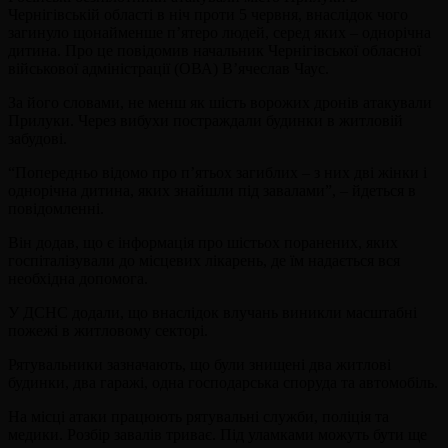
Чернігівській області в ніч проти 5 червня, внаслідок чого
загинуло щонайменше п’ятеро людей, серед яких – однорічна
дитина. Про це повідомив начальник Чернігівської обласної
військової адміністрації (ОВА) В’ячеслав Чаус.
За його словами, не менш як шість ворожих дронів атакували
Прилуки. Через вибухи постраждали будинки в житловій
забудові.
“Попередньо відомо про п’ятьох загиблих – з них дві жінки і
однорічна дитина, яких знайшли під завалами”, – йдеться в
повідомленні.
Він додав, що є інформація про шістьох поранених, яких
госпіталізували до місцевих лікарень, де їм надається вся
необхідна допомога.
У ДСНС додали, що внаслідок влучань виникли масштабні
пожежі в житловому секторі.
Рятувальники зазначають, що були знищені два житлові
будинки, два гаражі, одна господарська споруда та автомобіль.
На місці атаки працюють рятувальні служби, поліція та
медики. Розбір завалів триває. Під уламками можуть бути ще