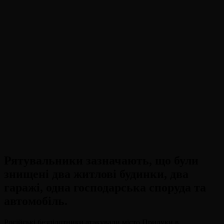
Рятувальники зазначають, що були
знищені два житлові будинки, два
гаражі, одна господарська споруда та
автомобіль.
Російські безпілотники атакували місто Прилуки в