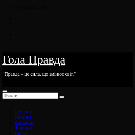
Skip
Чт. Сер 6th, 2026
to
content
Гола Правда
"Правда – це сила, що змінює світ."
Сенсації
Новини
Кримінал
Фінанси
Відео