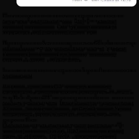
Північноморськ – одне з ключових стратегічних міст, де
базуються атомні підводні човни ВМФ РФ, оснащені
ядерними боєголовками. Саме тут обслуговуються та
зберігаються носії стратегічної ядерної зброї.
Наразі причина вибуху не повідомляється. Офіційні коментарі
від міноборони РФ або місцевої влади відсутні. У мережі
з’являються повідомлення про можливу надзвичайну
ситуацію на одному з об’єктів флоту.
Залізнична лінія і автомагістраль пов’язують Північноморськ з
Мурманськом.
Нагадаємо, прямо зараз СБУ проводить масштабну
спецоперацію зі знищення ворожої бомбардувальної авіації в
тилу Росії. Дрони СБУ відпрацьовують по літакам, які щоночі
бомблять українські міста. Наразі відомо про ураження понад
40 літаків. Згодом стало відомо, що Служба безпеки України
відпрацювала сьогодні відразу по чотирьом військових
аредромах Росії.
Сьогодні вночі Росія атакувала Україну рекордними 479
засобами повітряного нападу, ППО знищила три крилаті
ракети та 210 дронів, 172 БпЛА – локаційно втрачені.