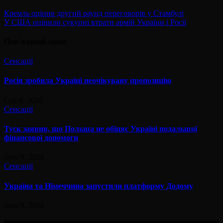
Навігація
Кремль оцінив другий раунд переговорів у Стамбулі
У США оцінили сукупні втрати армій України і Росії
записів
Пов’язаний запис
Сенсації
Росія зробила Україні неочікувану пропозицію
Сер 6, 2026
Сенсації
Туск заявив, що Польща не обіцяє Україні подальшої
фінансової допомоги
Лип 8, 2026
Сенсації
Україна та Німеччина запустили платформу Додому
Лип 8, 2026