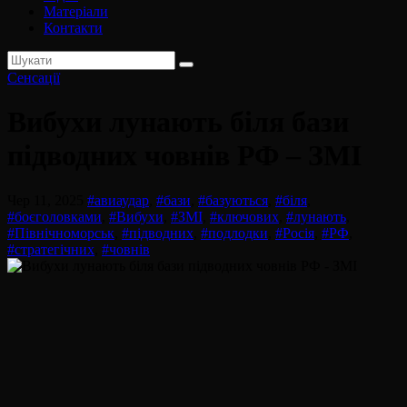
Матеріали
Контакти
Сенсації
Вибухи лунають біля бази
підводних човнів РФ – ЗМІ
Чер 11, 2025
#авиаудар
,
#бази
,
#базуються
,
#біля
,
#боєголовками
,
#Вибухи
,
#ЗМІ
,
#ключових
,
#лунають
,
#Північноморськ
,
#підводних
,
#подлодки
,
#Росія
,
#РФ
,
#стратегічних
,
#човнів