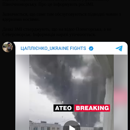
Північноморську. Про це інформують росЗМІ.
Зазначається, що саме там обслуговуються підводні човни з
ядерними носіями.
Деякі ЗМІ стверджують, що на відео Оленгорська, а не
Североморськ. Інформація наразі уточнюється.