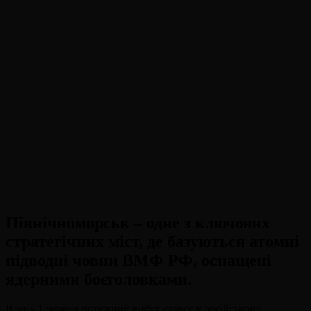
Північноморськ – одне з ключових
стратегічних міст, де базуються атомні
підводні човни ВМФ РФ, оснащені
ядерними боєголовками.
Вдень 1 червня потужний вибух стався у російському