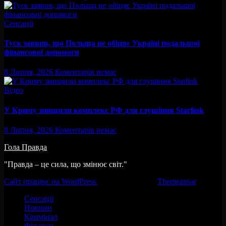
Сенсації
Туск заявив, що Польща не обіцяє Україні подальшої
фінансової допомоги
8 Липня, 2026
Коментарів немає
Відео
У Криму знищили комплекс РФ для глушіння Starlink
8 Липня, 2026
Коментарів немає
Гола Правда
"Правда – це сила, що змінює світ."
Сайт працює на WordPress
|
Тема:Newsup за
Themeansar
.
Сенсації
Новини
Кримінал
Фінанси