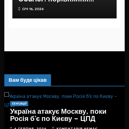
бензинового та
СІЧ 16, 2026
дизельного
Вам буде цікав
СЕНСАЦІЇ
С
Україна атакує Москву, поки
Р
Росія б'є по Києву – ЦПД
н
6 СЕРПНЯ, 2026
КОМЕНТАРІВ НЕМАЄ