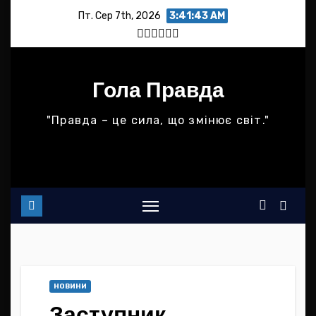
Skip
Пт. Сер 7th, 2026
3:41:43 AM
to
content
Гола Правда
"Правда – це сила, що змінює світ."
НОВИНИ
Заступник