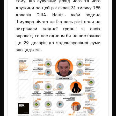
тому, що сукупний дохід його та його
дружини за цей рік склав 31 тисячу 785
доларів США. Навіть якби родина
Шмуляра нічого не їла весь рік і вони не
витрачали жодної гривні зі своїх
зарплат, то все одно їм би не вистачило
ще 29 доларів до задекларованої суми
заощаджень.