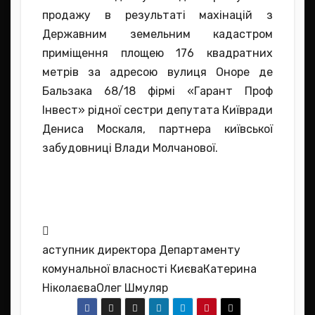
продажу в результаті махінацій з
Державним земельним кадастром
приміщення площею 176 квадратних
метрів за адресою вулиця Оноре де
Бальзака 68/18 фірмі «Гарант Проф
Інвест» рідної сестри депутата Київради
Дениса Москаля, партнера київської
забудовниці Влади Молчанової.
аступник директора Департаменту
комунальної власності КиєваКатерина
НіколаєваОлег Шмуляр