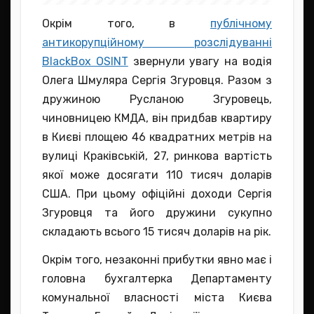
Окрім того, в
публічному
антикорупційному розслідуванні
BlackBox OSINT
звернули увагу на водія
Олега Шмуляра Сергія Згуровця. Разом з
дружиною Русланою Згуровець,
чиновницею КМДА, він придбав квартиру
в Києві площею 46 квадратних метрів на
вулиці Краківській, 27, ринкова вартість
якої може досягати 110 тисяч доларів
США. При цьому офіційні доходи Сергія
Згуровця та його дружини сукупно
складають всього 15 тисяч доларів на рік.
Окрім того, незаконні прибутки явно має і
головна бухгалтерка Департаменту
комунальної власності міста Києва