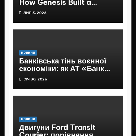
How Genesis Built a
Massive Network of
ЛИП 3, 2026
Deception Under the
Guise of an Ukrainian IT
Miracle
НОВИНИ
Банківська тінь воєнної
економіки: як АТ «Банк
Український капітал»
СІЧ 30, 2026
опинився в епіцентрі
підозр щодо…
НОВИНИ
Двигуни Ford Transit
Courier: порівняння