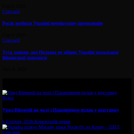
Сер 6, 2026
Сенсації
Росія зробила Україні неочікувану пропозицію
Сер 6, 2026
Сенсації
Туск заявив, що Польща не обіцяє Україні подальшої
фінансової допомоги
Лип 8, 2026
Вам буде цікав
Відео
Уряд Вірменії на чолі з Пашиняном подав у відставку
6 Серпня, 2026
Коментарів немає
Сенсації