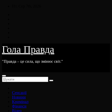
Skip
Пт. Сер 7th, 2026
to
content
Гола Правда
"Правда – це сила, що змінює світ."
Сенсації
Новини
Кримінал
Фінанси
Відео