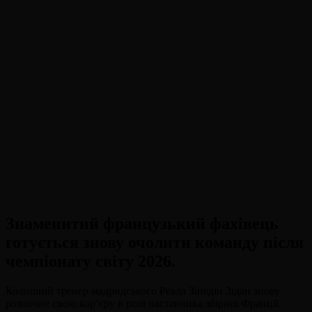
Знаменитий французький фахівець
готується знову очолити команду після
чемпіонату світу 2026.
Колишній тренер мадридського Реала Зінедін Зідан знову
розпочне свою кар’єру в ролі наставника збірної Франції.