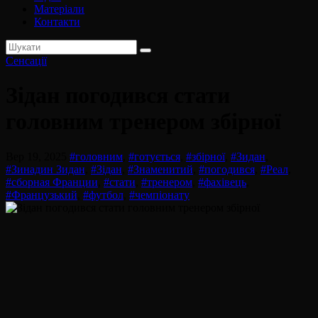
Матеріали
Контакти
Сенсації
Зідан погодився стати
головним тренером збірної
Вер 19, 2025
#головним
,
#готується
,
#збірної
,
#Зидан
,
#Зинадин Зидан
,
#Зідан
,
#Знаменитий
,
#погодився
,
#Реал
,
#сборная Франции
,
#стати
,
#тренером
,
#фахівець
,
#Французький
,
#футбол
,
#чемпіонату