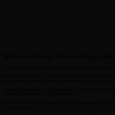
Британський лорд і відомий хірург Ара
На курортному острові Капрі в Італії зухвало пограбували 65-р
Коли він вийшов із яхти, на якій відпочивав із друзями, до ньо
цього злочинці зникли вулицями старого міста, а згодом – на м
Інцидент трапився на одній із найлюдніших торговельних вули
заздалегідь сплановано й цілеспрямовано.
Мер Капрі Паоло Фалько заявив, що це -надзвичайна подія, яка 
туристичних зонах.