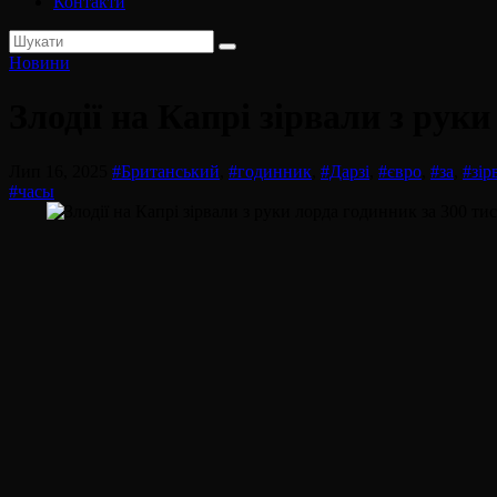
Контакти
Новини
Злодії на Капрі зірвали з рук
Лип 16, 2025
#Британський
,
#годинник
,
#Дарзі
,
#євро
,
#за
,
#зір
#часы