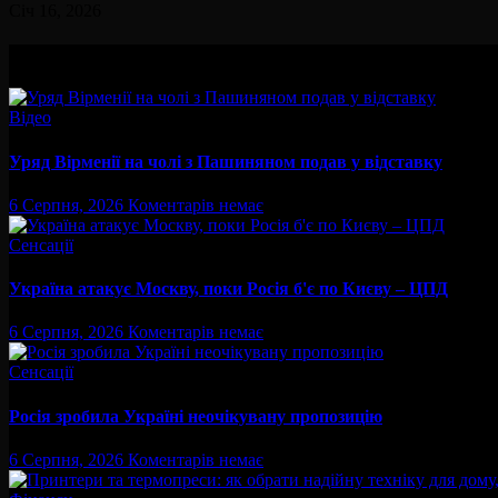
Січ 16, 2026
Вам буде цікав
Відео
Уряд Вірменії на чолі з Пашиняном подав у відставку
6 Серпня, 2026
Коментарів немає
Сенсації
Україна атакує Москву, поки Росія б'є по Києву – ЦПД
6 Серпня, 2026
Коментарів немає
Сенсації
Росія зробила Україні неочікувану пропозицію
6 Серпня, 2026
Коментарів немає