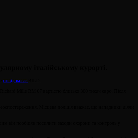
улярному італійському курорті.
це
повідомляє
BILD.
Richard Mille RM 07 вартістю близько 300 тисяч євро. Після
деоспостереження. Місцева поліція вважає, що нападники діяли
 цим він пообіцяв посилити заходи охорони та контроль у