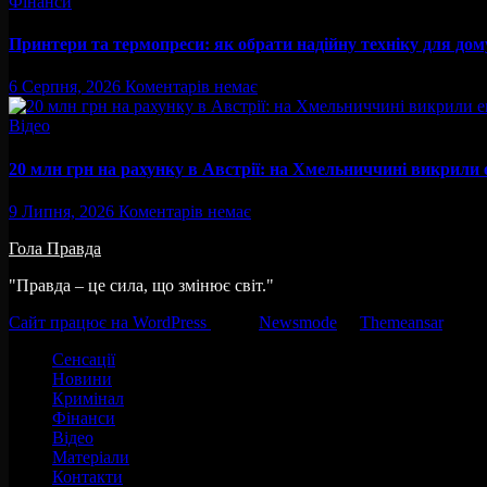
Фінанси
Принтери та термопреси: як обрати надійну техніку для дому,
6 Серпня, 2026
Коментарів немає
Відео
20 млн грн на рахунку в Австрії: на Хмельниччині викрили
9 Липня, 2026
Коментарів немає
Гола Правда
"Правда – це сила, що змінює світ."
Сайт працює на WordPress
|
Тема:
Newsmode
за
Themeansar
.
Сенсації
Новини
Кримінал
Фінанси
Відео
Матеріали
Контакти