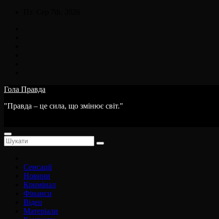
Skip
Пт. Сер 7th, 2026
to
content
Гола Правда
"Правда – це сила, що змінює світ."
Сенсації
Новини
Кримінал
Фінанси
Відео
Матеріали