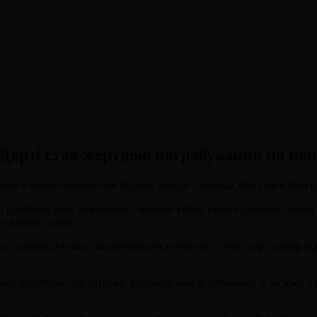
 Дарзі став жертвою пограбування на поп
ічного члена британської Палати лордів – барона Ару Дарзі.Про 
го підійшли двоє невідомих і зірвали з його руки годинник марки 
оторному човні.
ць острова. Момент пограбування потрапив у поле зору камер ві
нехарактерна для острова, відомого своєю безпекою. У зв’язку з