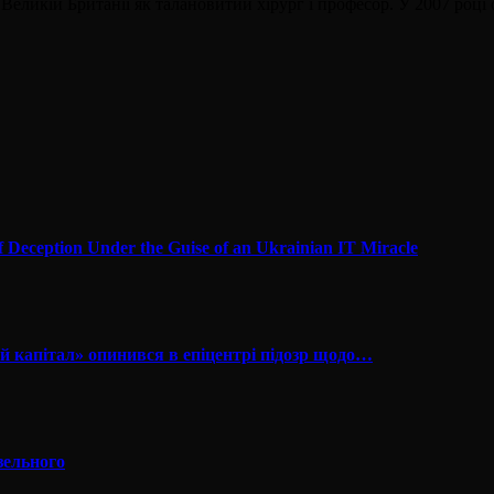
Великій Британії як талановитий хірург і професор. У 2007 році 
f Deception Under the Guise of an Ukrainian IT Miracle
й капітал» опинився в епіцентрі підозр щодо…
зельного