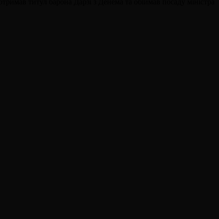
отримав титул барона Дарзі з Денема та обіймав посаду міністра