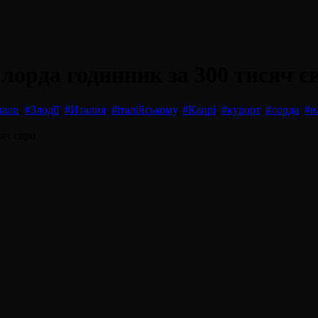
и лорда годинник за 300 тисяч є
вали
,
#Злодії
,
#Италия
,
#італійському
,
#Капрі
,
#курорт
,
#лорда
,
#н