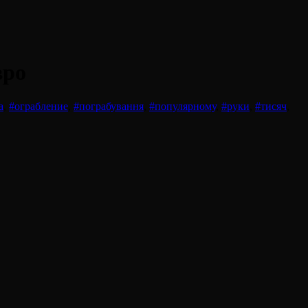
вро
а
,
#ограбление
,
#пограбування
,
#популярному
,
#руки
,
#тисяч
,