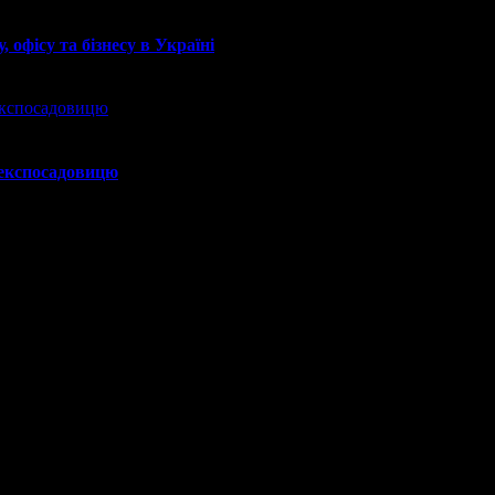
 офісу та бізнесу в Україні
 експосадовицю