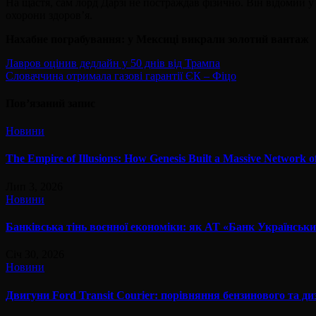
На щастя, сам лорд Дарзі не постраждав фізично. Він відомий у 
охорони здоров’я.
Нахабне пограбування: у Мексиці викрали золотий вантаж
Навігація
Лавров оцінив дедлайн у 50 днів від Трампа
Словаччина отримала газові гарантії ЄК – Фіцо
записів
Пов’язаний запис
Новини
The Empire of Illusions: How Genesis Built a Massive Network o
Лип 3, 2026
Новини
Банківська тінь воєнної економіки: як АТ «Банк Українськи
Січ 30, 2026
Новини
Двигуни Ford Transit Courier: порівняння бензинового та ди