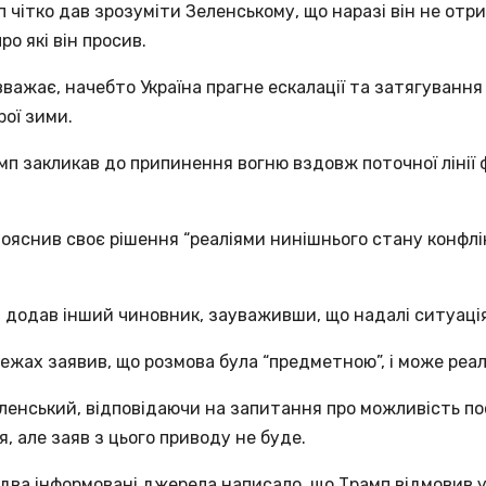
мп чітко дав зрозуміти Зеленському, що наразі він не от
ро які він просив.
важає, начебто Україна прагне ескалації та затягування
ої зими.
амп закликав до припинення вогню вздовж поточної лінії
пояснив своє рішення “реаліями нинішнього стану конфлі
– додав інший чиновник, зауваживши, що надалі ситуаці
ежах заявив, що розмова була “предметною”, і може реа
Зеленський, відповідаючи на запитання про можливість п
, але заяв з цього приводу не буде.
 два інформовані джерела написало, що Трамп відмовив 