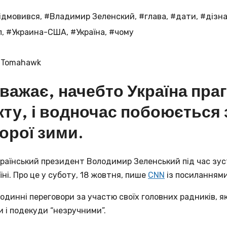
ідмовився
,
#Владимир Зеленский
,
#глава
,
#дати
,
#дізн
п
,
#Украина-США
,
#Україна
,
#чому
важає, начебто Україна праг
ту, і водночас побоюється 
орої зими.
раїнський президент Володимир Зеленський під час зустр
ні. Про це у суботу, 18 жовтня, пише
CNN
із посиланнями
одинні переговори за участю своїх головних радників, як
 і подекуди “незручними”.