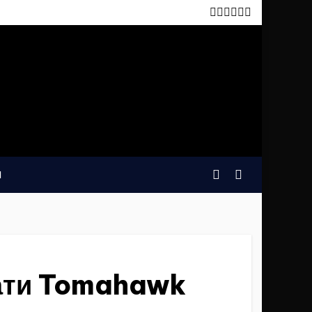
И
дати Tomahawk