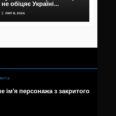
не обіцяє Україні
подальшої фінансової
ЛИП 8, 2026
допомоги
е ім’я персонажа з закритого