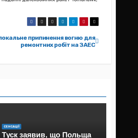
 локальне припинення вогню для
ремонтних робіт на ЗАЕС
СЕНСАЦІЇ
Туск заявив, що Польща