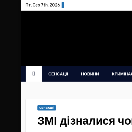
Skip
Пт. Сер 7th, 2026
to
content
СЕНСАЦІЇ
НОВИНИ
КРИМІНА
СЕНСАЦІЇ
ЗМІ дізналися ч