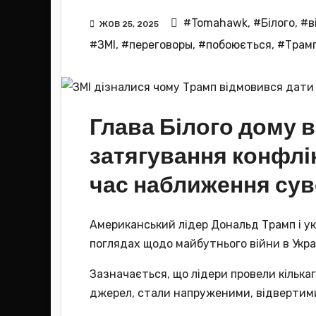
#Tomahawk
,
#Білого
,
#в
ЖОВ 25, 2025
#ЗМІ
,
#переговоры
,
#побоюється
,
#Трам
Глава Білого дому в
затягування конфлік
час наближення сув
Американський лідер Дональд Трамп і ук
поглядах щодо майбутнього війни в Украї
Зазначається, що лідери провели кількаг
джерел, стали напруженими, відвертими