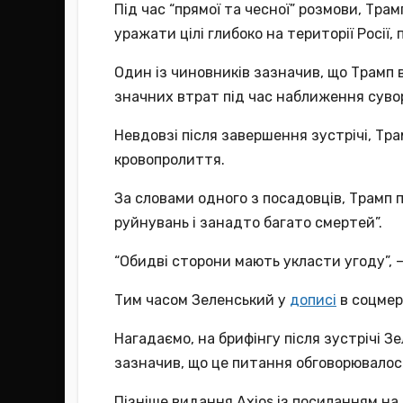
Під час “прямої та чесної” розмови, Тра
уражати цілі глибоко на території Росії, п
Один із чиновників зазначив, що Трамп в
значних втрат під час наближення сувор
Невдовзі після завершення зустрічі, Тр
кровопролиття.
За словами одного з посадовців, Трамп 
руйнувань і занадто багато смертей”.
“Обидві сторони мають укласти угоду”, 
Тим часом Зеленський у
дописі
в соцмер
Нагадаємо, на брифінгу після зустрічі 
зазначив, що це питання обговорювалося
Пізніше видання Axios із посиланням на