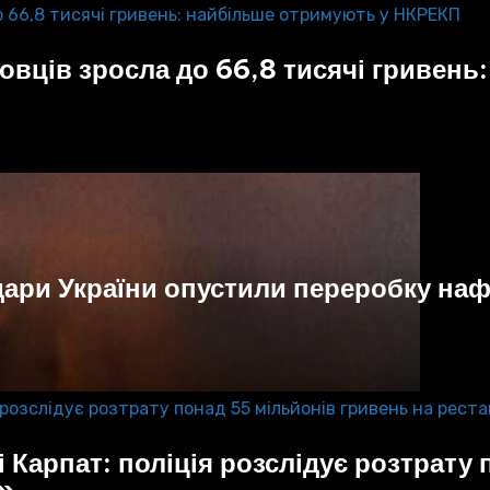
вців зросла до 66,8 тисячі гривень
Удари України опустили переробку наф
 Карпат: поліція розслідує розтрату
а»