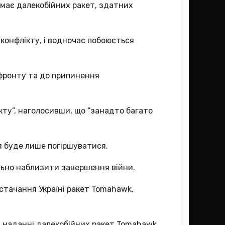
римає далекобійних ракет, здатних
 конфлікту, і водночас побоюється
 фронту та до припинення
кту”, наголосивши, що “занадто багато
я буде лише погіршуватися.
льно наблизити завершення війни.
остачання Україні ракет Tomahawk,
у наданні далекобійних ракет Tomahawk,