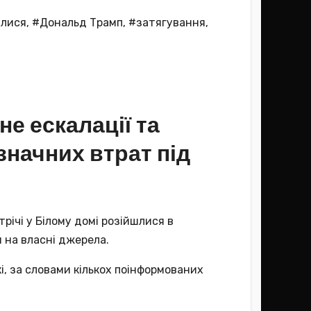
алися
,
#Дональд Трамп
,
#затягування
,
не ескалації та
значних втрат під
ічі у Білому домі розійшлися в
 на власні джерела.
і, за словами кількох поінформованих