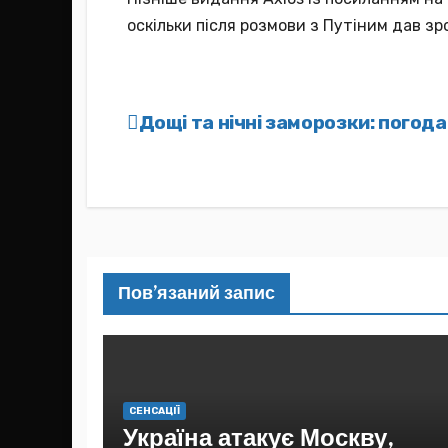
оскільки після розмови з Путіним дав зр
Навігація
Дощі та нічні заморозки: погод
записів
Пов’язаний запис
СЕНСАЦІЇ
Україна атакує Москву,