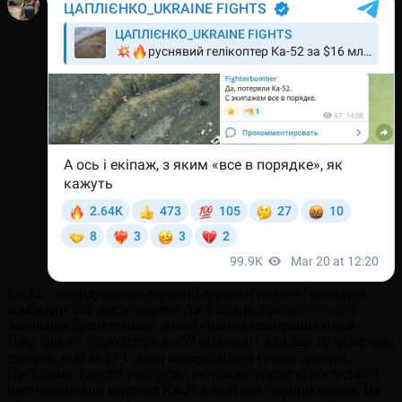
Ка-52 – розвідувально-ударний вертоліт нового покоління,
командирська машина армійської авіації, призначена для
знищення бронетехніки, живої сили та повітряних цілей.
Ціна одного гелікоптера Ка-52 становить близько 16 мільйонів
доларів, тоді як FPV-дрон коштує кілька сотень доларів.
Нагадаємо, раніше українські військові знищили російський
протичовновий вертоліт Ка-27 в небі над Чорним морем. Це