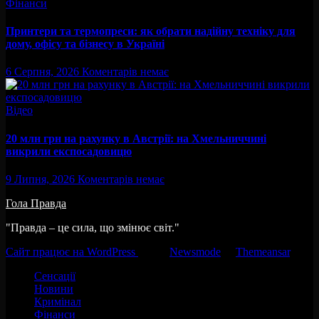
Фінанси
Принтери та термопреси: як обрати надійну техніку для
дому, офісу та бізнесу в Україні
6 Серпня, 2026
Коментарів немає
Відео
20 млн грн на рахунку в Австрії: на Хмельниччині
викрили експосадовицю
9 Липня, 2026
Коментарів немає
Гола Правда
"Правда – це сила, що змінює світ."
Сайт працює на WordPress
|
Тема:
Newsmode
за
Themeansar
.
Сенсації
Новини
Кримінал
Фінанси