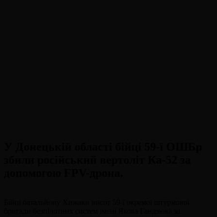
У Донецькій області бійці 59-ї ОШБр
збили російський вертоліт Ка-52 за
допомогою FPV-дрона.
Бійці батальйону Хижаки висот 59-ї окремої штурмової
бригади безпілотних систем імені Якова Гандзюка за