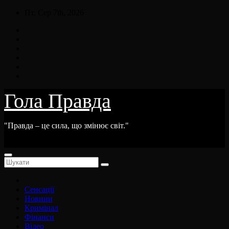
Skip
Пт. Сер 7th, 2026
to
content
Гола Правда
"Правда – це сила, що змінює світ."
Сенсації
Новини
Кримінал
Фінанси
Відео