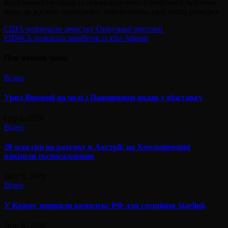
відбувалося на одній із газовидобувних платформ у Чорному
морі, де росіяни періодично перебувають, щоб вести розвідку.
Навігація
США розпочали зачистку Ормузької протоки
FIÏNKA розкрила заробіток із хіта Афини
записів
Пов’язаний запис
Відео
Уряд Вірменії на чолі з Пашиняном подав у відставку
Сер 6, 2026
Відео
20 млн грн на рахунку в Австрії: на Хмельниччині
викрили експосадовицю
Лип 9, 2026
Відео
У Криму знищили комплекс РФ для глушіння Starlink
Лип 8, 2026