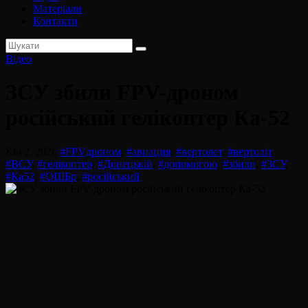
Матеріали
Контакти
Відео
ЗСУ збили FPV-дроном
російський гелікоптер Ка-52
Кві 2, 2026
#FPVдроном
,
#авиация
,
#вертолет
,
#вертоліт
,
#ВСУ
,
#гелікоптер
,
#Донецькій
,
#допомогою
,
#збили
,
#ЗСУ
,
#Ка52
,
#ОШБр
,
#російський