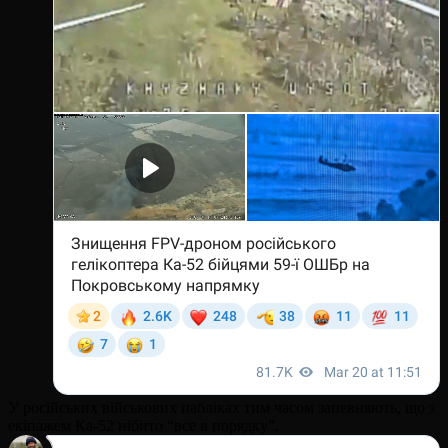
У російських військових пабліках тим часом запевняють, що з
екіпажем Ка-52 нібито “все в порядку”.