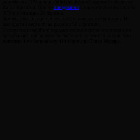
допомогою FPV-дрона збили російський ударний гелікоптер
Ка-52 Алігатор. Про це
повідомили
Сили безпілотних систем
ЗСУ в п’ятницю, 20 березня.
Зазначається, що це сталося на Покровському напрямку. Це
вже другий вертоліт на рахунку 59-ї бригади.
У результаті аварійної посадки екіпаж вертольота намагався
врятуватися, однак був своєчасно виявлений і ліквідований
пілотами 1-го батальйону 414-ї бригади Птахи Мадяра.