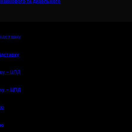
ензинового та дизельного
ідставку
єву – ЦПД
ію