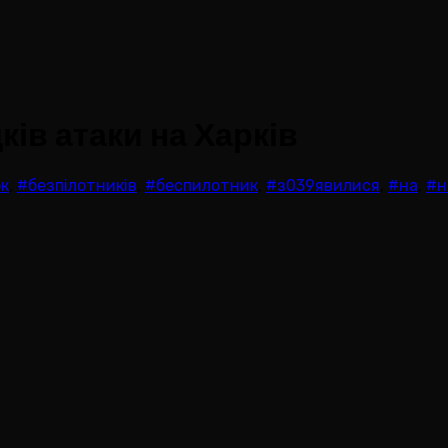
ків атаки на Харків
ок
,
#безпілотників
,
#беспилотник
,
#з039явилися
,
#на
,
#н