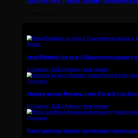
Двигуни Ford Transit Courier: порівняння б
Січ 16, 2026
Вам буде цікав
Відео
Уряд Вірменії на чолі з Пашиняном подав у в
6 Серпня, 2026
Коментарів немає
Сенсації
Україна атакує Москву, поки Росія б'є по Ки
6 Серпня, 2026
Коментарів немає
Сенсації
Росія зробила Україні неочікувану пропозиц