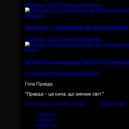
6 Серпня, 2026
Коментарів немає
Фінанси
Принтери та термопреси: як обрати надійну те
6 Серпня, 2026
Коментарів немає
Відео
20 млн грн на рахунку в Австрії: на Хмель
9 Липня, 2026
Коментарів немає
Гола Правда
"Правда – це сила, що змінює світ."
Сайт працює на WordPress
|
Тема:
Newsmode
з
Сенсації
Новини
Кримінал