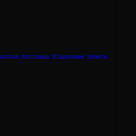
аслідків
,
#потрощені
,
#Пошкоджені
,
#ракета
,