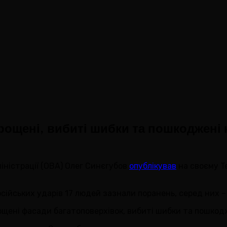
рощені, вибиті шибки та пошкоджені 
міністрації (ОВА) Олег Синєгубов
опублікував
на своєму Te
сійських ударів 17 людей зазнали поранень, серед них – в
ощені фасади багатоповерхівок, вибиті шибки та пошкод