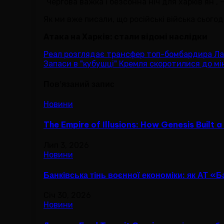
“Чергова важка і безсонна ніч для харків’ян”,
Як ми вже писали, що російські війська сьогод
Атака на Харків: стали відомі наслідки
Навігація
Реал розглядає трансфер топ-бомбардира Ла
Запаси в "кубушці" Кремля скоротилися до мін
записів
Пов’язаний запис
Новини
The Empire of Illusions: How Genesis Built 
Лип 3, 2026
Новини
Банківська тінь воєнної економіки: як АТ «
Січ 30, 2026
Новини