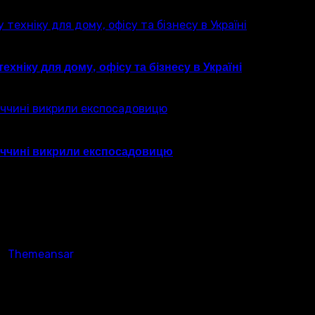
хніку для дому, офісу та бізнесу в Україні
ниччині викрили експосадовицю
а
Themeansar
.