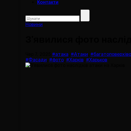
Контакти
Новини
З'явилися фото наслід
Чер 7, 2025
#атака
,
#Атаки
,
#багатоповерхів
#Фасади
,
#фото
,
#Харків
,
#Харьков