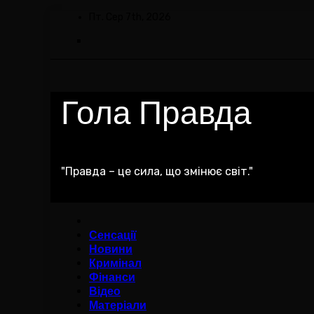
Skip
Пт. Сер 7th, 2026
to
content
Гола Правда
"Правда – це сила, що змінює світ."
Сенсації
Новини
Кримінал
Фінанси
Відео
Матеріали