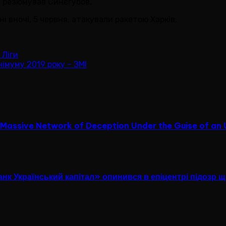
 – резюмував Синєгубов.
ні вночі, 5 червня, атакували ракетою Харків.
 Ліги
імуму 2019 року – ЗМІ
a Massive Network of Deception Under the Guise of an 
Банк Український капітал» опинився в епіцентрі підозр