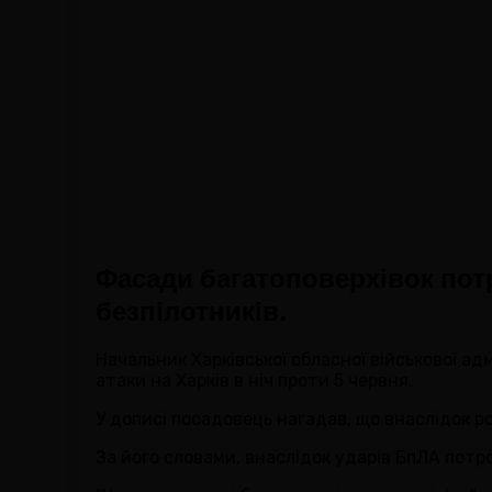
Фасади багатоповерхівок пот
безпілотників.
Начальник Харківської обласної військової ад
атаки на Харків в ніч проти 5 червня.
У дописі посадовець нагадав, що внаслідок ро
За його словами, внаслідок ударів БпЛА потр