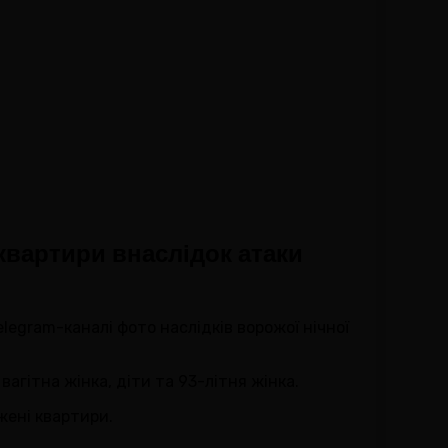
квартири внаслідок атаки
legram-каналі фото наслідків ворожої нічної
агітна жінка, діти та 93-літня жінка.
жені квартири.