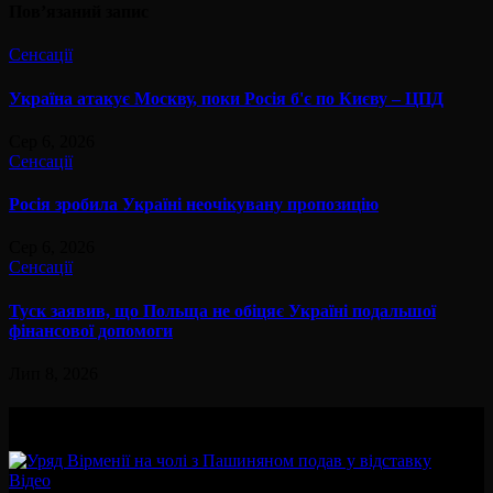
Пов’язаний запис
Сенсації
Україна атакує Москву, поки Росія б'є по Києву – ЦПД
Сер 6, 2026
Сенсації
Росія зробила Україні неочікувану пропозицію
Сер 6, 2026
Сенсації
Туск заявив, що Польща не обіцяє Україні подальшої
фінансової допомоги
Лип 8, 2026
Вам буде цікав
Відео