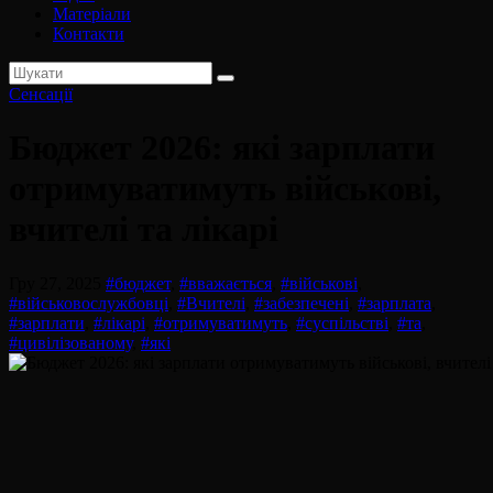
Матеріали
Контакти
Сенсації
Бюджет 2026: які зарплати
отримуватимуть військові,
вчителі та лікарі
Гру 27, 2025
#бюджет
,
#вважається
,
#військові
,
#військовослужбовці
,
#Вчителі
,
#забезпечені
,
#зарплата
,
#зарплати
,
#лікарі
,
#отримуватимуть
,
#суспільстві
,
#та
,
#цивілізованому
,
#які