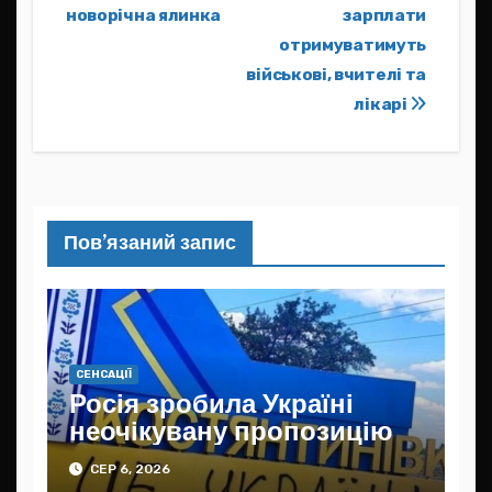
новорічна ялинка
зарплати
записів
отримуватимуть
військові, вчителі та
лікарі
Пов’язаний запис
СЕНСАЦІЇ
Росія зробила Україні
неочікувану пропозицію
СЕР 6, 2026