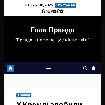
Skip
Чт. Сер 6th, 2026
11:53:24 AM
to
content
Гола Правда
"Правда – це сила, що змінює світ."
СЕНСАЦІЇ
У Кремлі зробили