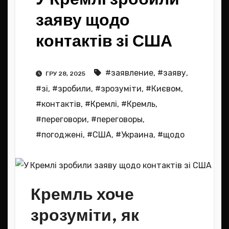
заяву щодо
контактів зі США
#заявление
,
#заяву
,
ГРУ 28, 2025
#зі
,
#зробили
,
#зрозуміти
,
#Києвом
,
#контактів
,
#Кремлі
,
#Кремль
,
#переговори
,
#переговоры
,
#погоджені
,
#США
,
#Украина
,
#щодо
Кремль хоче
зрозуміти, як