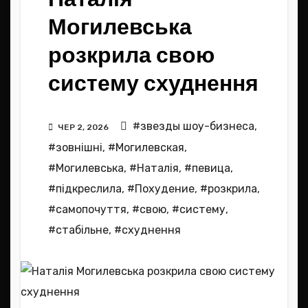
Могилевська
розкрила свою
систему схуднення
#звезды шоу-бизнеса
,
ЧЕР 2, 2026
#зовнішні
,
#Могилевская
,
#Могилевська
,
#Наталія
,
#певица
,
#підкреслила
,
#Похудение
,
#розкрила
,
#самопочуття
,
#свою
,
#систему
,
#стабільне
,
#схуднення