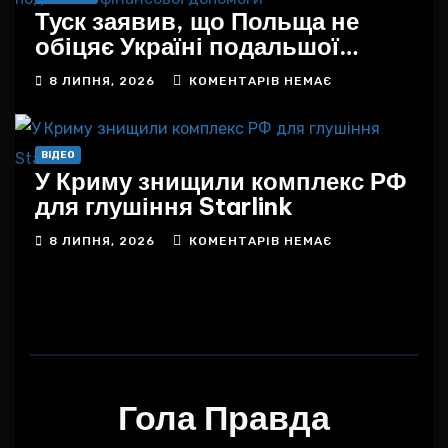
Туск заявив, що Польща не
обіцяє Україні подальшої
фінансової допомоги
8 ЛИПНЯ, 2026
КОМЕНТАРІВ НЕМАЄ
ВІДЕО
У Криму знищили комплекс РФ
для глушіння Starlink
8 ЛИПНЯ, 2026
КОМЕНТАРІВ НЕМАЄ
Гола Правда