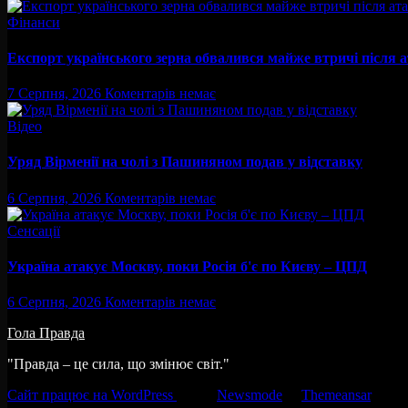
Фінанси
Експорт українського зерна обвалився майже втричі після 
7 Серпня, 2026
Коментарів немає
Відео
Уряд Вірменії на чолі з Пашиняном подав у відставку
6 Серпня, 2026
Коментарів немає
Сенсації
Україна атакує Москву, поки Росія б'є по Києву – ЦПД
6 Серпня, 2026
Коментарів немає
Гола Правда
"Правда – це сила, що змінює світ."
Сайт працює на WordPress
|
Тема:
Newsmode
за
Themeansar
.