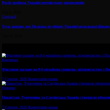
Росія зробила Україні неочікувану пропозицію
Сер 6, 2026
Сенсації
Туск заявив, що Польща не обіцяє Україні подальшої фінан
Лип 8, 2026
Вам буде цікав
Кримінал
Фіктивне пальне на 8,6 мільйона гривень: підприємство з
7 Серпня, 2026
Коментарів немає
Новини
Пакистан, Туреччина та Саудівська Аравія створили оборон
7 Серпня, 2026
Коментарів немає