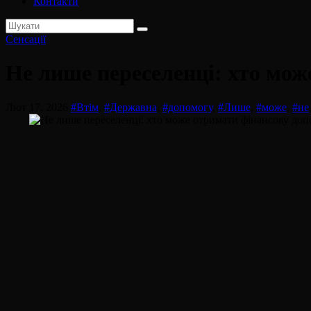
Контакти
Сенсації
Не лише переселенці: хто мож
Лют 17, 2026
#Втім
,
#Державна
,
#допомогу
,
#Лише
,
#може
,
#не