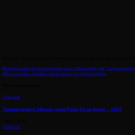
Не лише переселенці: хто може отримати фінансову допомогу в
Навігація
Кремль передав Вашингтону свої побажання для "оздоровлення
РФ атакувала Україну балістикою: куди прилетіло
записів
Пов’язаний запис
Сенсації
Україна атакує Москву, поки Росія б'є по Києву – ЦПД
Сер 6, 2026
Сенсації