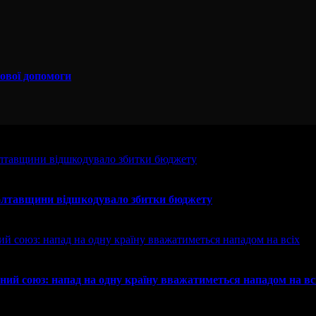
сової допомоги
 Полтавщини відшкодувало збитки бюджету
ний союз: напад на одну країну вважатиметься нападом на вс