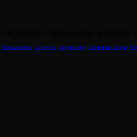
е отримати фінансову допомогу
,
#незахищених
,
#отримати
,
#переселенці
,
#полезные советы
,
#Ук