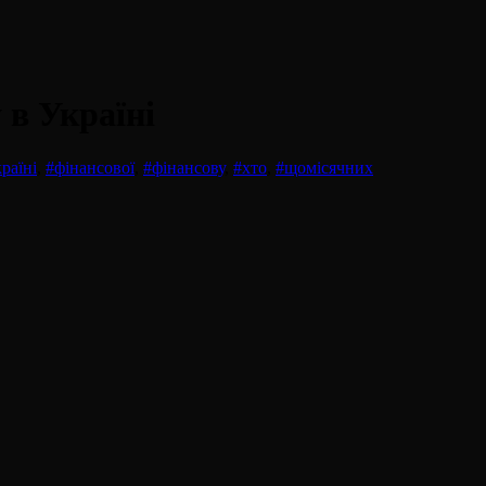
 в Україні
раїні
,
#фінансової
,
#фінансову
,
#хто
,
#щомісячних