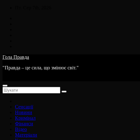
Skip
Пт. Сер 7th, 2026
to
content
Гола Правда
"Правда – це сила, що змінює світ."
Сенсації
Новини
Кримінал
Фінанси
Відео
Матеріали