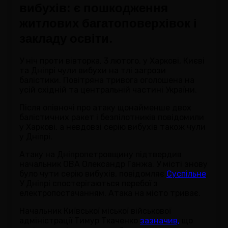
вибухів: є пошкодження
житлових багатоповерхівок і
закладу освіти.
У ніч проти вівторка, 3 лютого, у Харкові, Києві
та Дніпрі чули вибухи на тлі загрози
балістики. Повітряна тривога оголошена на
усій східній та центральній частині України.
Після опівночі про атаку щонайменше двох
балістичних ракет і безпілотників повідомили
у Харкові, а невдовзі серію вибухів також чули
у Дніпрі.
Атаку на Дніпропетровщину підтвердив
начальник ОВА Олександр Ганжа. У місті знову
було чути серію вибухів, повідомляє
Суспільне
.
У Дніпрі спостерігаються перебої з
електропостачанням. Атака на місто триває.
Начальник Київської міської військової
адміністрації Тимур Ткаченко
зазначив,
що