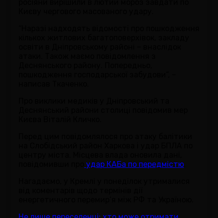
росіяни вирішили в лютий мороз завдати по
Києву чергового масованого удару.
“Наразі надходять відомості про пошкодження
кількох житлових багатоповерхівок, закладу
освіти в Дніпровському районі – внаслідок
атаки. Також маємо повідомлення з
Деснянського району. Попередньо,
пошкодження господарської забудови”, –
написав Ткаченко.
Про виклики медиків у Дніпровський та
Деснянський райони столиці повідомив мер
Києва Віталій Кличко.
Перед цим повідомлялося про атаку балітики
на Слобідський район Харкова і удар БПЛА по
центру міста. Місцева влада оновила дані,
повідомивши про
удар КАБа по передмістю
.
Нагадаємо, у Кремлі у понеділок утрималися
від коментарів щодо термінів дії
енергетичного перемир’я між РФ та Україною.
Не лише переселенці: хто може отримати