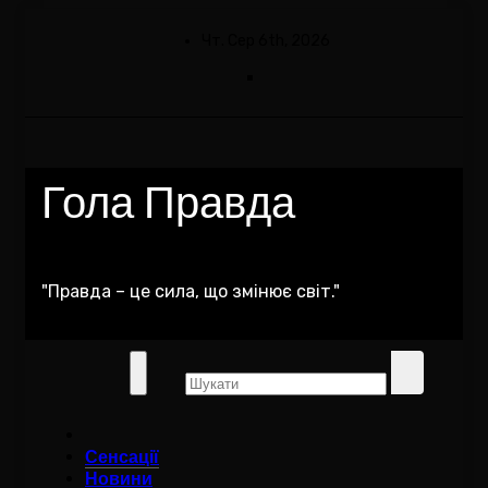
Skip
to
Чт. Сер 6th, 2026
content
Гола Правда
"Правда – це сила, що змінює світ."
Сенсації
Новини