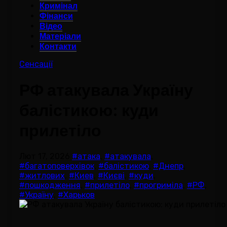
Кримінал
Фінанси
Відео
Матеріали
Контакти
Сенсації
РФ атакувала Україну
балістикою: куди
прилетіло
Лют 17, 2026
#атака
,
#атакувала
,
#багатоповерхівок
,
#балістикою
,
#Днепр
,
#житлових
,
#Киев
,
#Києві
,
#куди
,
#пошкодження
,
#прилетіло
,
#прогриміла
,
#РФ
,
#Україну
,
#Харьков