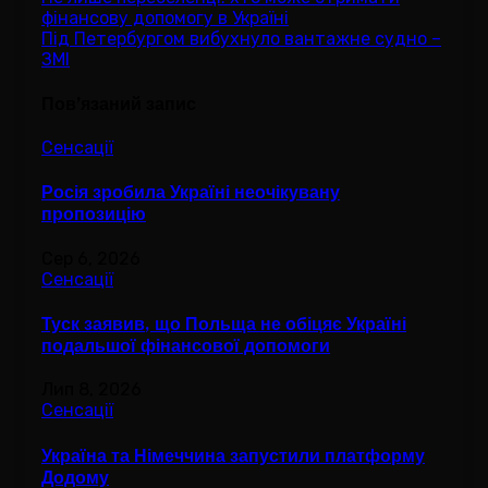
Навігація
фінансову допомогу в Україні
записів
Під Петербургом вибухнуло вантажне судно –
ЗМІ
Пов’язаний запис
Сенсації
Росія зробила Україні неочікувану
пропозицію
Сер 6, 2026
Сенсації
Туск заявив, що Польща не обіцяє Україні
подальшої фінансової допомоги
Лип 8, 2026
Сенсації
Україна та Німеччина запустили платформу
Додому